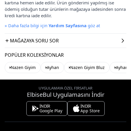
kartına hemen iade edilir. Ürün gönderimi yapılmış ise
ödemiş olduğun tutar ürünlerin mağazaya iadesinden sonra
kredi kartına iade edilir.
»
Daha fazla bilgi için
Yardım Sayfasına
göz at
MAĞAZAYA SORU SOR
POPÜLER KOLEKSIYONLAR
Nazen Giyim
Ayhan
Nazen Giyim Bluz
Ayhan 
UYGULAMAYA ÖZEL FIRSATLAR
ElbiseBul Uygulamasını İndir
İNDİR
İNDİR
Google Play
App Store