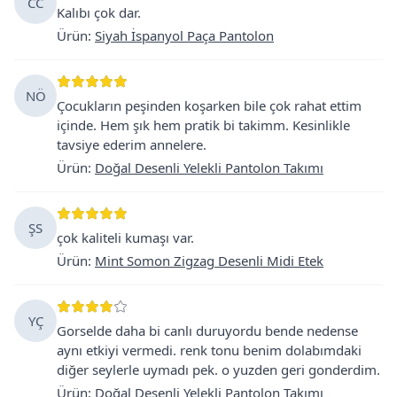
CC
Kalıbı çok dar.
Ürün
:
Siyah İspanyol Paça Pantolon
NÖ
Çocukların peşinden koşarken bile çok rahat ettim
içinde. Hem şık hem pratik bi takimm. Kesinlikle
tavsiye ederim annelere.
Ürün
:
Doğal Desenli Yelekli Pantolon Takımı
ŞS
çok kaliteli kumaşı var.
Ürün
:
Mint Somon Zigzag Desenli Midi Etek
YÇ
Gorselde daha bi canlı duruyordu bende nedense
aynı etkiyi vermedi. renk tonu benim dolabımdaki
diğer seylerle uymadı pek. o yuzden geri gonderdim.
Ürün
:
Doğal Desenli Yelekli Pantolon Takımı