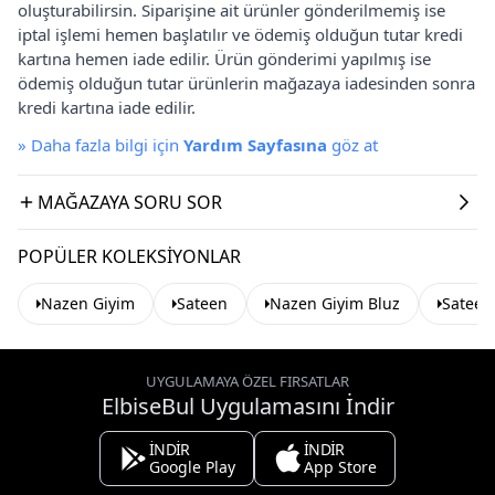
oluşturabilirsin. Siparişine ait ürünler gönderilmemiş ise
iptal işlemi hemen başlatılır ve ödemiş olduğun tutar kredi
kartına hemen iade edilir. Ürün gönderimi yapılmış ise
ödemiş olduğun tutar ürünlerin mağazaya iadesinden sonra
kredi kartına iade edilir.
»
Daha fazla bilgi için
Yardım Sayfasına
göz at
MAĞAZAYA SORU SOR
POPÜLER KOLEKSIYONLAR
Nazen Giyim
Sateen
Nazen Giyim Bluz
Sateen
UYGULAMAYA ÖZEL FIRSATLAR
ElbiseBul Uygulamasını İndir
İNDİR
İNDİR
Google Play
App Store