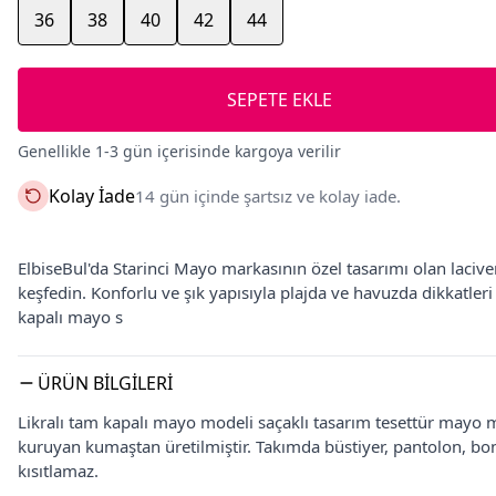
36
38
40
42
44
SEPETE EKLE
Genellikle 1-3 gün içerisinde kargoya verilir
Kolay İade
14 gün içinde şartsız ve kolay iade.
ElbiseBul'da Starinci Mayo markasının özel tasarımı olan laciver
keşfedin. Konforlu ve şık yapısıyla plajda ve havuzda dikkatleri 
kapalı mayo s
ÜRÜN BILGILERI
Likralı tam kapalı mayo modeli saçaklı tasarım tesettür mayo mo
kuruyan kumaştan üretilmiştir. Takımda büstiyer, pantolon, bone
kısıtlamaz.