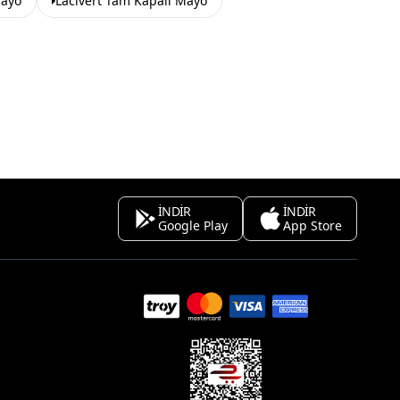
Mayo
Lacivert Tam Kapalı Mayo
İNDİR
İNDİR
Google Play
App Store