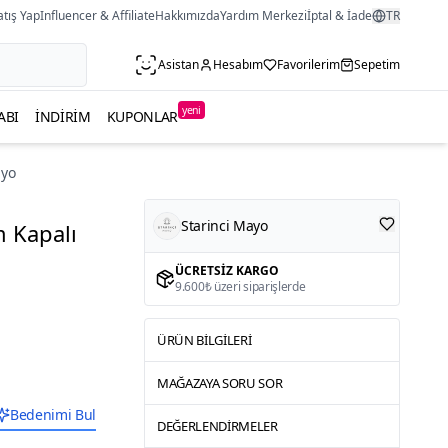
atış Yap
Influencer & Affiliate
Hakkımızda
Yardım Merkezi
İptal & İade
TR
Asistan
Hesabım
Favorilerim
Sepetim
yeni
ABI
İNDIRIM
KUPONLAR
ayo
Starinci Mayo
m Kapalı
ÜCRETSIZ KARGO
9.600₺ üzeri siparişlerde
ÜRÜN BILGILERI
MAĞAZAYA SORU SOR
Bedenimi Bul
DEĞERLENDIRMELER