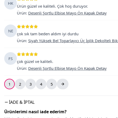
HK
Ürün güzel ve kaliteli. Çok hoş duruyor.
Ürün
:
Desenli Şortlu Elbise Mayo Ön Kapak Detay
NE
çok sık tam beden aldım iyi durdu
Ürün
:
Siyah Yüksek Bel Toparlayıcı Üç İplik Dekolteli Bik
FS
çok güzel ve kaliteli.
Ürün
:
Desenli Şortlu Elbise Mayo Ön Kapak Detay
1
2
3
4
5
İADE & İPTAL
Ürünlerimi nasıl iade ederim?