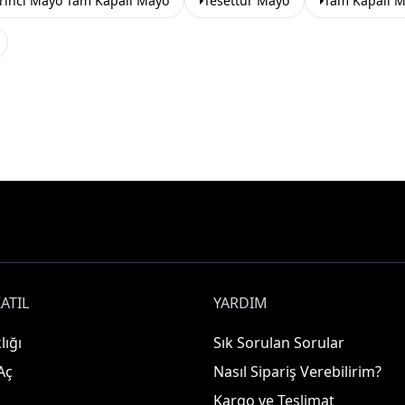
rinci Mayo Tam Kapalı Mayo
Tesettür Mayo
Tam Kapalı 
ATIL
YARDIM
lığı
Sık Sorulan Sorular
Aç
Nasıl Sipariş Verebilirim?
Kargo ve Teslimat