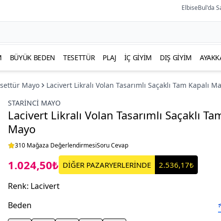
ElbiseBul'da S
M
BÜYÜK BEDEN
TESETTÜR
PLAJ
İÇ GIYIM
DIŞ GIYIM
AYAKK
esettür Mayo
Lacivert Likralı Volan Tasarımlı Saçaklı Tam Kapalı M
STARINCI MAYO
Lacivert Likralı Volan Tasarımlı Saçaklı Ta
Mayo
310 Mağaza Değerlendirmesi
Soru Cevap
1.024,50₺
DİĞER PAZARYERLERİNDE
2.536,17₺
Renk
:
Lacivert
Beden