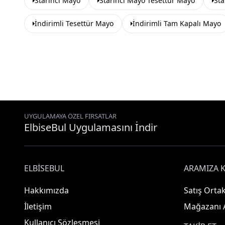
Starinci Mayo
Starinci Mayo Tesettür Mayo
Sta
İndirimli Tesettür Mayo
İndirimli Tam Kapalı Mayo
UYGULAMAYA ÖZEL FIRSATLAR
ElbiseBul Uygulamasını İndir
ELBISEBUL
ARAMIZA K
Hakkımızda
Satış Ortak
İletişim
Mağazanı 
Kullanıcı Sözleşmesi