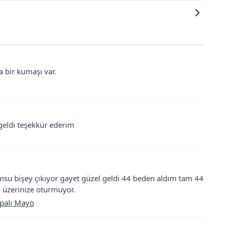
ka bir kumaşı var.
eldi teşekkür ederim
msu bişey çıkıyor gayet güzel geldi 44 beden aldım tam 44
i üzerinize oturmuyor.
apalı Mayo