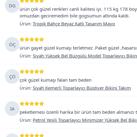
DG
ürün çok güzel renkleri canli kalitesi iyi. 115 kg 178 b
omuzdan geciremedim bile gogsumun altinda kaldi.
Ürün
:
Tropik Bahçe Beyaz Katlı Tasarım Mayo
ÖÇ
ürün gayet güzel kumaşı terletmez .Paket güzel ,hasarsız
Ürün
:
Siyah Yüksek Bel Büzgülü Model Toparlayıcı Bikin
ÇÖ
çok güzel kumaşı falan tam beden
Ürün
:
Siyah Kemerli Toparlayıcı Büstiyer Bikini Takım
IA
peketlemesi özenli harika bir ürün tam beden almanızı t
Ürün
:
Petrol Yeşili Toparlayıcı Minimizer Yüksek Bel Biki