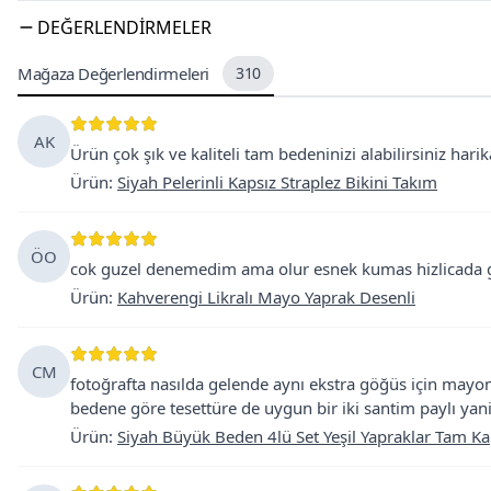
DEĞERLENDIRMELER
Mağaza Değerlendirmeleri
310
AK
Ürün çok şık ve kaliteli tam bedeninizi alabilirsiniz hari
Ürün
:
Siyah Pelerinli Kapsız Straplez Bikini Takım
ÖO
cok guzel denemedim ama olur esnek kumas hizlicada g
Ürün
:
Kahverengi Likralı Mayo Yaprak Desenli
CM
fotoğrafta nasılda gelende aynı ekstra göğüs için mayo
bedene göre tesettüre de uygun bir iki santim paylı yan
Ürün
:
Siyah Büyük Beden 4lü Set Yeşil Yapraklar Tam K