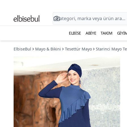
ELBISE
ABIYE
TAKIM
GIYI
ElbiseBul
Mayo & Bikini
Tesettür Mayo
Starinci Mayo T