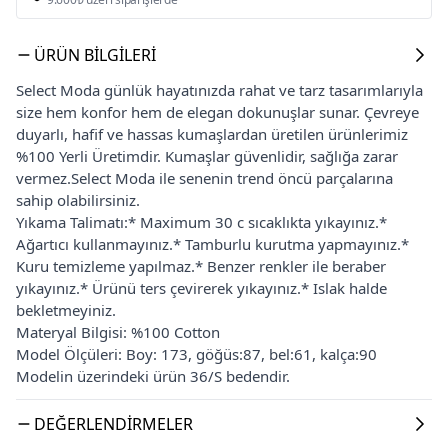
ÜRÜN BILGILERI
Select Moda günlük hayatınızda rahat ve tarz tasarımlarıyla
size hem konfor hem de elegan dokunuşlar sunar. Çevreye
duyarlı, hafif ve hassas kumaşlardan üretilen ürünlerimiz
%100 Yerli Üretimdir. Kumaşlar güvenlidir, sağlığa zarar
vermez.Select Moda ile senenin trend öncü parçalarına
sahip olabilirsiniz.
Yıkama Talimatı:* Maximum 30 c sıcaklıkta yıkayınız.*
Ağartıcı kullanmayınız.* Tamburlu kurutma yapmayınız.*
Kuru temizleme yapılmaz.* Benzer renkler ile beraber
yıkayınız.* Ürünü ters çevirerek yıkayınız.* Islak halde
bekletmeyiniz.
Materyal Bilgisi: %100 Cotton
Model Ölçüleri: Boy: 173, göğüs:87, bel:61, kalça:90
Modelin üzerindeki ürün 36/S bedendir.
DEĞERLENDIRMELER