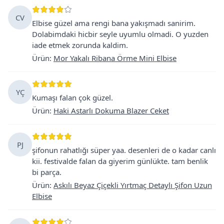
CV
Elbise güzel ama rengi bana yakışmadı sanirim.
Dolabimdaki hicbir seyle uyumlu olmadi. O yuzden
iade etmek zorunda kaldim.
Ürün
:
Mor Yakalı Ribana Örme Mini Elbise
YÇ
Kumaşı falan çok güzel.
Ürün
:
Haki Astarlı Dokuma Blazer Ceket
PJ
şifonun rahatlığı süper yaa. desenleri de o kadar canlı
kii. festivalde falan da giyerim günlükte. tam benlik
bi parça.
Ürün
:
Askılı Beyaz Çiçekli Yırtmaç Detaylı Şifon Uzun
Elbise