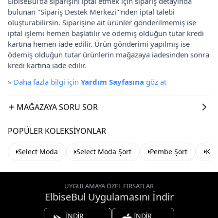
ElbiseBul'da siparişini iptal etmek için sipariş detayında
bulunan "Sipariş Destek Merkezi"'nden iptal talebi
oluşturabilirsin. Siparişine ait ürünler gönderilmemiş ise
iptal işlemi hemen başlatılır ve ödemiş olduğun tutar kredi
kartına hemen iade edilir. Ürün gönderimi yapılmış ise
ödemiş olduğun tutar ürünlerin mağazaya iadesinden sonra
kredi kartına iade edilir.
»
Daha fazla bilgi için
Yardım Sayfasına
göz at
MAĞAZAYA SORU SOR
POPÜLER KOLEKSIYONLAR
Select Moda
Select Moda Şort
Pembe Şort
Kot
UYGULAMAYA ÖZEL FIRSATLAR
ElbiseBul Uygulamasını İndir
İNDİR
İNDİR