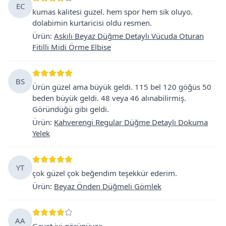
EC
kumas kalitesi guzel. hem spor hem sik oluyo.
dolabimin kurtaricisi oldu resmen.
Ürün
:
Askılı Beyaz Düğme Detaylı Vücuda Oturan
Fitilli Midi Örme Elbise
BS
Ürün güzel ama büyük geldi. 115 bel 120 göğüs 50
beden büyük geldi. 48 veya 46 alınabilirmiş.
Göründüğü gibi geldi.
Ürün
:
Kahverengi Regular Düğme Detaylı Dokuma
Yelek
YT
çok güzel çok beğendim teşekkür ederim.
Ürün
:
Beyaz Önden Düğmeli Gömlek
AA
Gayet iyi görünüyor