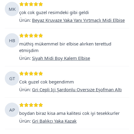
MK
çok cok guzel resimdeki gibi geldi
Ürün
:
Beyaz Kruvaze Yaka Yanı Yırtmaçlı Midi Elbise
HB
müthiş mükemmel bir elbise alırken terettud
etmişdim
Ürün
:
Siyah Midi Boy Kalem Elbise
GT
Cok guzel cok begendimm
Ürün
:
Gri Cepli Içi Şardonlu Oversıze Eşofman Altı
AP
boydan biraz kisa ama kalitesi cok iyi tesekkurler
Ürün
:
Gri Balıkçı Yaka Kazak