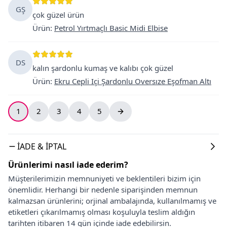
GŞ
çok güzel ürün
Ürün
:
Petrol Yırtmaçlı Basic Midi Elbise
DS
kalın şardonlu kumaş ve kalıbı çok güzel
Ürün
:
Ekru Cepli Içi Şardonlu Oversıze Eşofman Altı
1
2
3
4
5
İADE & İPTAL
Ürünlerimi nasıl iade ederim?
Müşterilerimizin memnuniyeti ve beklentileri bizim için
önemlidir. Herhangi bir nedenle siparişinden memnun
kalmazsan ürünlerini; orjinal ambalajında, kullanılmamış ve
etiketleri çıkarılmamış olması koşuluyla teslim aldığın
tarihten itibaren 14 gün içinde iade edebilirsin.