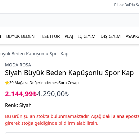
ElbiseBul'da S
M
BÜYÜK BEDEN
TESETTÜR
PLAJ
İÇ GIYIM
DIŞ GIYIM
AYAKK
Büyük Beden Kapüşonlu Spor Kap
MODA ROSA
Siyah Büyük Beden Kapüşonlu Spor Kap
30 Mağaza Değerlendirmesi
Soru Cevap
2.144,99₺
4.290,00₺
Renk
:
Siyah
Bu ürün şu an stokta bulunmamaktadır. Aşağıdaki alana eposta
girerek stoğa geldiğinde bildiirm alabilirsin.