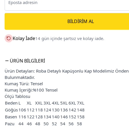
BILDIRIM AL
Kolay İade
14 gün içinde şartsız ve kolay iade.
ÜRÜN BILGILERI
Ürün Detayları: Roba Detaylı Kapüşonlu Kap Modelimiz Önden 
Bulunmaktadır.
Kumaş Türü: Tensel
Kumaş İçeriği:%100 Tensel
Ölçü Tablosu
Beden
L
XL
XXL
3XL
4XL
5XL
6XL
7XL
Göğüs
106
112
118
124
130
136
142
148
Basen
116
122
128
134
140
146
152
158
Pazu
44
46
48
50
52
54
56
58