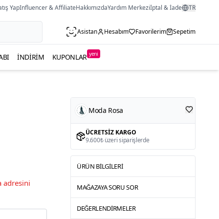
atış Yap
Influencer & Affiliate
Hakkımızda
Yardım Merkezi
İptal & İade
TR
Asistan
Hesabım
Favorilerim
Sepetim
yeni
ABI
İNDIRIM
KUPONLAR
Moda Rosa
ÜCRETSIZ KARGO
9.600₺ üzeri siparişlerde
ÜRÜN BILGILERI
 adresini
MAĞAZAYA SORU SOR
DEĞERLENDIRMELER