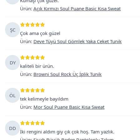
Kumaşı çok güzel.
Ürün
:
Açık Kırmızı Soul Puane Basic Kısa Sweat
ŞC
Çok ama çok güzel
Ürün
:
Deve Tüyü Soul Gömlek Yaka Ceket Tunik
DY
kaliteli bir ürün.
Ürün
:
Browni Soul Rock Üç İplik Tunik
ÖL
tek kelimeyle bayıldım
Ürün
:
Mor Soul Puane Basic Kısa Sweat
DD
İki rengini aldım giy çık çok hoş. Tam yazlık.
Ürün
:
Siyah Büyük Beden Pantolonlu Takım