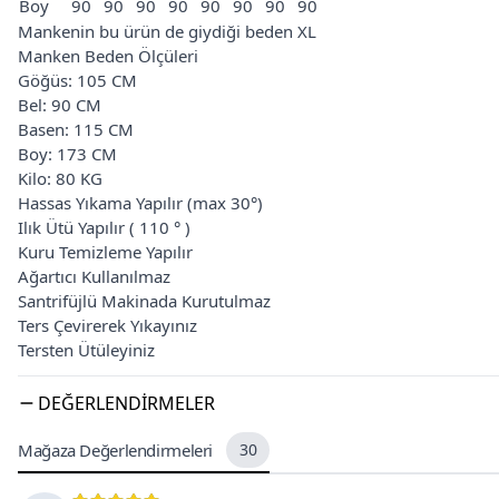
Boy
90
90
90
90
90
90
90
90
Mankenin bu ürün de giydiği beden XL
Manken Beden Ölçüleri
Göğüs: 105 CM
Bel: 90 CM
Basen: 115 CM
Boy: 173 CM
Kilo: 80 KG
Hassas Yıkama Yapılır (max 30°)
Ilık Ütü Yapılır ( 110 ° )
Kuru Temizleme Yapılır
Ağartıcı Kullanılmaz
Santrifüjlü Makinada Kurutulmaz
Ters Çevirerek Yıkayınız
Tersten Ütüleyiniz
DEĞERLENDIRMELER
Mağaza Değerlendirmeleri
30