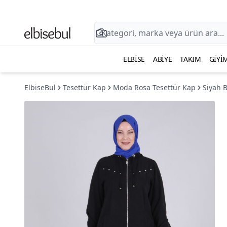
ELBISE
ABIYE
TAKIM
GIYI
ElbiseBul
Tesettür Kap
Moda Rosa Tesettür Kap
Siyah 