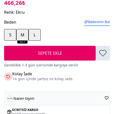
466,26₺
Renk
:
Ekru
Beden
Bedenimi Bul
S
M
L
Son 1
SEPETE EKLE
Genellikle 1-3 gün içerisinde kargoya verilir
Kolay İade
14 gün içinde şartsız ve kolay iade.
Nazen Giyim
ÜCRETSIZ KARGO
9.600₺ üzeri siparişlerde