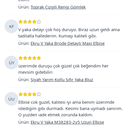
Ürün
:
Toprak Çizgili Rengi Gömlek
KF
V yaka detayı çok hoş duruyo. Biraz uzun geldi ama
tadilatla hallederim. Kumaşı kaliteli gibi.
Ürün
:
Ekru V Yaka Brode Detaylı Maxi Elbise
ÜY
üzerimde duruşu çok güzel çok beğendim her
mevsim gidebiliri
Ürün
:
Siyah Yarım Kollu Sıfır Yaka Bluz
ÜU
Elbise cok guzel, kalıtesi iyi ama benım üzerımde
istedigim gıbı durmadı. Kesimi bana uymadı sanırım.
O yuzden ıade etmek zorunda kaldım.
Ürün
:
Ekru V Yaka M38283-2y5 Uzun Elbise