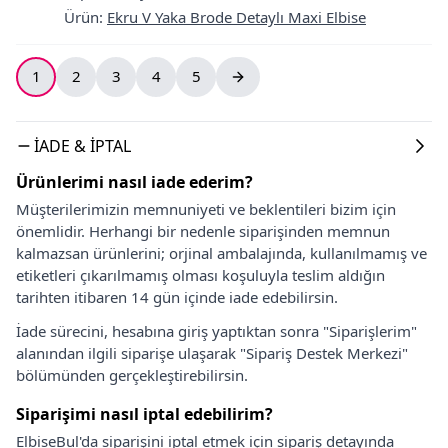
Ürün
:
Ekru V Yaka Brode Detaylı Maxi Elbise
1
2
3
4
5
İADE & İPTAL
Ürünlerimi nasıl iade ederim?
Müşterilerimizin memnuniyeti ve beklentileri bizim için
önemlidir. Herhangi bir nedenle siparişinden memnun
kalmazsan ürünlerini; orjinal ambalajında, kullanılmamış ve
etiketleri çıkarılmamış olması koşuluyla teslim aldığın
tarihten itibaren 14 gün içinde iade edebilirsin.
İade sürecini, hesabına giriş yaptıktan sonra "Siparişlerim"
alanından ilgili siparişe ulaşarak "Sipariş Destek Merkezi"
bölümünden gerçekleştirebilirsin.
Siparişimi nasıl iptal edebilirim?
ElbiseBul'da siparişini iptal etmek için sipariş detayında