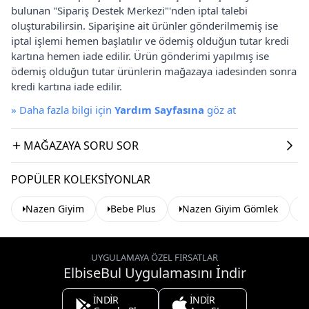
bulunan "Sipariş Destek Merkezi"'nden iptal talebi
oluşturabilirsin. Siparişine ait ürünler gönderilmemiş ise
iptal işlemi hemen başlatılır ve ödemiş olduğun tutar kredi
kartına hemen iade edilir. Ürün gönderimi yapılmış ise
ödemiş olduğun tutar ürünlerin mağazaya iadesinden sonra
kredi kartına iade edilir.
»
Daha fazla bilgi için
Yardım Sayfasına
göz at
MAĞAZAYA SORU SOR
POPÜLER KOLEKSIYONLAR
Nazen Giyim
Bebe Plus
Nazen Giyim Gömlek
UYGULAMAYA ÖZEL FIRSATLAR
ElbiseBul Uygulamasını İndir
İNDİR
İNDİR