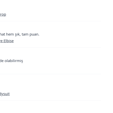
Crop
ahat hem şık, tam puan.
e Elbise
e olabilirmiş
dysuit