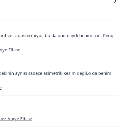
rif ve ic gostermiyor, bu da önemliydi benim icin. Rengi
iye Elbise
ekinin aynısı sadece asimetrik kesim değil,o da benim
e
mez Abiye Elbise