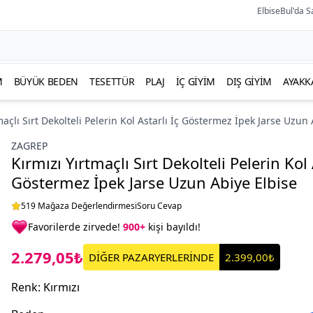
ElbiseBul'da S
M
BÜYÜK BEDEN
TESETTÜR
PLAJ
İÇ GIYIM
DIŞ GIYIM
AYAKK
maçlı Sırt Dekolteli Pelerin Kol Astarlı İç Göstermez İpek Jarse Uzun
ZAGREP
Kırmızı Yırtmaçlı Sırt Dekolteli Pelerin Kol 
Göstermez İpek Jarse Uzun Abiye Elbise
519 Mağaza Değerlendirmesi
Soru Cevap
Favorilerde zirvede!
900+
kişi bayıldı!
2.279,05₺
DİĞER PAZARYERLERİNDE
2.399,00₺
Renk
:
Kırmızı