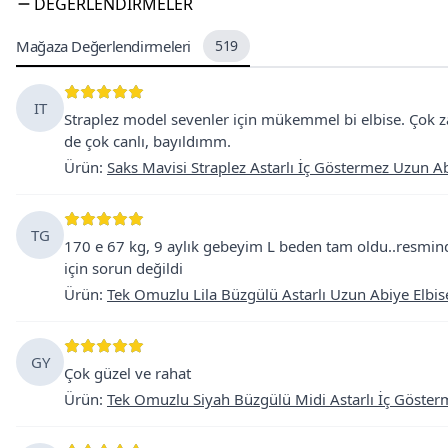
DEĞERLENDIRMELER
Mağaza Değerlendirmeleri
519
IT
Straplez model sevenler için mükemmel bi elbise. Çok za
de çok canlı, bayıldımm.
Ürün
:
Saks Mavisi Straplez Astarlı İç Göstermez Uzun Ab
TG
170 e 67 kg, 9 aylık gebeyim L beden tam oldu..resmind
için sorun değildi
Ürün
:
Tek Omuzlu Lila Büzgülü Astarlı Uzun Abiye Elbis
GY
Çok güzel ve rahat
Ürün
:
Tek Omuzlu Siyah Büzgülü Midi Astarlı İç Göster