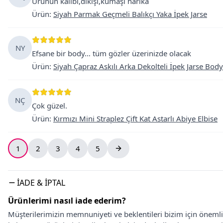
Ürünün kalıbı,dikişi,kumaşı harika
Ürün
:
Siyah Parmak Geçmeli Balıkçı Yaka İpek Jarse
NY
Efsane bir body… tüm gözler üzerinizde olacak
Ürün
:
Siyah Çapraz Askılı Arka Dekolteli İpek Jarse Body
NÇ
Çok güzel.
Ürün
:
Kırmızı Mini Straplez Çift Kat Astarlı Abiye Elbise
1
2
3
4
5
İADE & İPTAL
Ürünlerimi nasıl iade ederim?
Müşterilerimizin memnuniyeti ve beklentileri bizim için önem