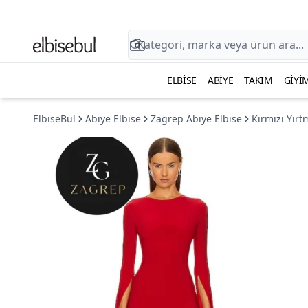
ELBISE
ABIYE
TAKIM
GIYI
ElbiseBul
Abiye Elbise
Zagrep Abiye Elbise
Kırmızı Yırt