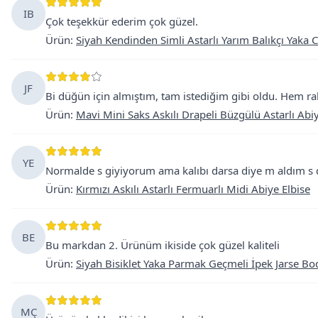
IB
Çok teşekkür ederim çok güzel.
Ürün
:
Siyah Kendinden Simli Astarlı Yarım Balıkçı Yaka 
JF
Bi düğün için almıştım, tam istediğim gibi oldu. Hem r
Ürün
:
Mavi Mini Saks Askılı Drapeli Büzgülü Astarlı Abiy
YE
Normalde s giyiyorum ama kalıbı darsa diye m aldım s d
Ürün
:
Kırmızı Askılı Astarlı Fermuarlı Midi Abiye Elbise
BE
Bu markdan 2. Ürünüm ikiside çok güzel kaliteli
Ürün
:
Siyah Bisiklet Yaka Parmak Geçmeli İpek Jarse Bo
MÇ