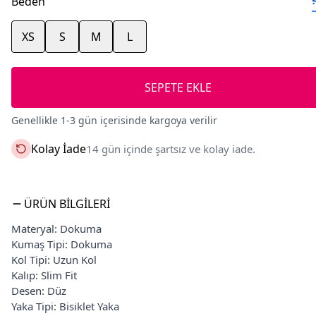
Beden
XS
S
M
L
SEPETE EKLE
Genellikle 1-3 gün içerisinde kargoya verilir
Kolay İade
14 gün içinde şartsız ve kolay iade.
ÜRÜN BILGILERI
Materyal: Dokuma
Kumaş Tipi: Dokuma
Kol Tipi: Uzun Kol
Kalıp: Slim Fit
Desen: Düz
Yaka Tipi: Bisiklet Yaka