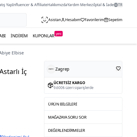
atış Yap
Influencer & Affiliate
Hakkımızda
Yardım Merkezi
İptal & İade
TR
Asistan
Hesabım
Favorilerim
Sepetim
yeni
ABI
İNDIRIM
KUPONLAR
 Abiye Elbise
Zagrep
Astarlı İç
ÜCRETSIZ KARGO
9.600₺ üzeri siparişlerde
ÜRÜN BILGILERI
MAĞAZAYA SORU SOR
DEĞERLENDIRMELER