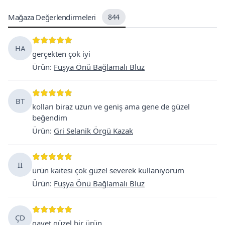
Mağaza Değerlendirmeleri
844
HA
gerçekten çok iyi
Ürün
:
Fuşya Önü Bağlamalı Bluz
BT
kolları biraz uzun ve geniş ama gene de güzel
beğendim
Ürün
:
Gri Selanik Örgü Kazak
Iİ
ürün kaitesi çok güzel severek kullaniyorum
Ürün
:
Fuşya Önü Bağlamalı Bluz
ÇD
gayet güzel bir ürün