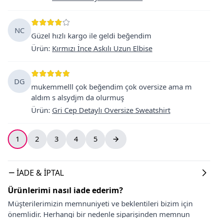
NC
Güzel hızlı kargo ile geldi beğendim
Ürün
:
Kırmızı İnce Askılı Uzun Elbise
DG
mukemmelll çok beğendim çok oversize ama m
aldım s alsydjm da olurmuş
Ürün
:
Gri Cep Detaylı Oversize Sweatshirt
1
2
3
4
5
İADE & İPTAL
Ürünlerimi nasıl iade ederim?
Müşterilerimizin memnuniyeti ve beklentileri bizim için
önemlidir. Herhangi bir nedenle siparişinden memnun