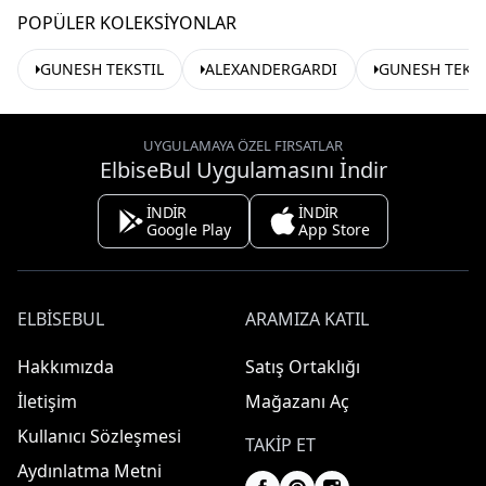
POPÜLER KOLEKSIYONLAR
GUNESH TEKSTIL
ALEXANDERGARDI
GUNESH TEKST
UYGULAMAYA ÖZEL FIRSATLAR
ElbiseBul Uygulamasını İndir
İNDİR
İNDİR
Google Play
App Store
ELBISEBUL
ARAMIZA KATIL
Hakkımızda
Satış Ortaklığı
İletişim
Mağazanı Aç
Kullanıcı Sözleşmesi
TAKIP ET
Aydınlatma Metni