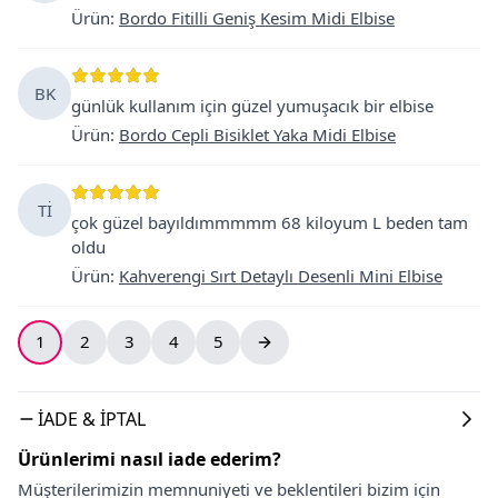
Ürün
:
Bordo Fitilli Geniş Kesim Midi Elbise
BK
günlük kullanım için güzel yumuşacık bir elbise
Ürün
:
Bordo Cepli Bisiklet Yaka Midi Elbise
Tİ
çok güzel bayıldımmmmm 68 kiloyum L beden tam
oldu
Ürün
:
Kahverengi Sırt Detaylı Desenli Mini Elbise
1
2
3
4
5
İADE & İPTAL
Ürünlerimi nasıl iade ederim?
Müşterilerimizin memnuniyeti ve beklentileri bizim için