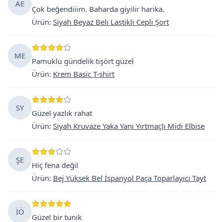
AE
Çok beğendiiim. Baharda giyilir harika.
Ürün
:
Siyah Beyaz Beli Lastikli Cepli Şort
ME
Pamuklu gündelik tişört güzel
Ürün
:
Krem Basic T-shirt
SY
Güzel yazlık rahat
Ürün
:
Siyah Kruvaze Yaka Yanı Yırtmaçlı Midi Elbise
ŞE
Hiç fena değil
Ürün
:
Bej Yüksek Bel İspanyol Paça Toparlayıcı Tayt
İÖ
Güzel bir tunik