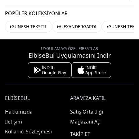
POPÜLER KOLEKSIYONLAR
GUNESH TEKSTIL
ALEXANDERGARDI
GUNESH TEKST
UYGULAMAYA ÖZEL FIRSATLAR
ElbiseBul Uygulamasını İndir
İNDİR
İNDİR
Google Play
App Store
ELBISEBUL
ARAMIZA KATIL
Hakkımızda
Satış Ortaklığı
İletişim
Mağazanı Aç
Kullanıcı Sözleşmesi
TAKIP ET