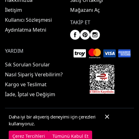
Hakkımızda
Satış Ortaklığı
İletişim
Mağazanı Aç
Kullanıcı Sözleşmesi
TAKIP ET
Aydınlatma Metni
YARDIM
Sık Sorulan Sorular
Nasıl Sipariş Verebilirim?
Kargo ve Teslimat
İade, İptal ve Değişim
Daha iyi bir alışveriş deneyimi için çerezleri
© 2025 ElbiseBul -
Her Hakkı Saklıdır
kullanıyoruz.
Çerez Tercihleri
Çerez Politikası
Çerez Tercihleri
Tümünü Kabul Et