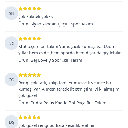
SB
çok kakiteli çokkk
Ürün
:
Siyah Yandan Çıtçıtlı Spor Takım
NG
Muhteşem bir takım.Yumuşacık kumaşı var.Uzun
yıllar hem evde ,hem sporda hem dışarıda giyilebilir
Ürün
:
Bej Lovely Spor İkili Takım
CO
Rengi çok tatlı, kalıp tam. Yumuşacık ve ince bir
kumaşı var. Alırken tereddüt etmiştim iyi ki almışım
çok güzel
Ürün
:
Pudra Peluş Kadife Bol Paça İkili Takım
DŞ
çok guzel rengi bu fiata kesinlikle alinir