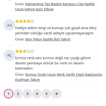
Ürün
:
Kahverengi Taş Baskılı Kanguru Cep Kadife
Uzun Kahve Spor Elbise
AG
Hediye aldım rengi ve kumaşı çok güzel ama dikiş
yerinden söküğü vardı iadeyle ugrasmayacagim
Ürün
:
Mor Peluş Kadife İkili Takım
RÇ
kirmizi renk tam kırmızı değil nar çiçeği gibimi
desem pembeye dönük bir renk mi desem
bilemedim
Ürün
:
Kırmızı Siyah Uzun Renk Şeritli Cepli Kapüşonlu
Eşofman Takım
1
2
3
4
5