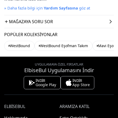
»
Daha fazla bilgi için
Yardım Sayfasına
göz at
MAĞAZAYA SORU SOR
POPÜLER KOLEKSIYONLAR
WestBound
WestBound Eşofman Takım
Mavi Eşof
UYGULAMAYA ÖZEL FIRSATLAR
ElbiseBul Uygulamasını İndir
İNDİR
İNDİR
Google Play
App Store
ELBISEBUL
ARAMIZA KATIL