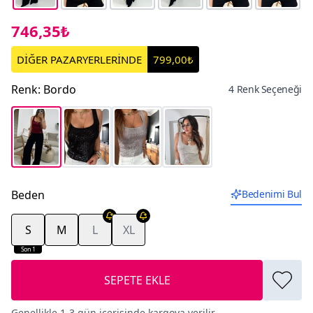
746,35₺
DİĞER PAZARYERLERİNDE
799,00₺
Renk
:
Bordo
4 Renk Seçeneği
Beden
Bedenimi Bul
S
M
L
XL
Son 1
SEPETE EKLE
Genellikle 1-3 gün içerisinde kargoya verilir