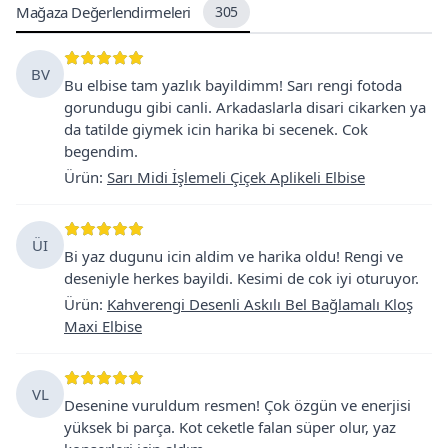
Mağaza Değerlendirmeleri
305
BV
Bu elbise tam yazlık bayildimm! Sarı rengi fotoda
gorundugu gibi canli. Arkadaslarla disari cikarken ya
da tatilde giymek icin harika bi secenek. Cok
begendim.
Ürün
:
Sarı Midi İşlemeli Çiçek Aplikeli Elbise
ÜI
Bi yaz dugunu icin aldim ve harika oldu! Rengi ve
deseniyle herkes bayildi. Kesimi de cok iyi oturuyor.
Ürün
:
Kahverengi Desenli Askılı Bel Bağlamalı Kloş
Maxi Elbise
VL
Desenine vuruldum resmen! Çok özgün ve enerjisi
yüksek bi parça. Kot ceketle falan süper olur, yaz