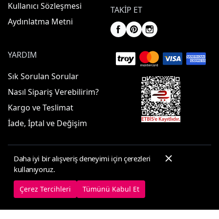
Kullanıcı Sözleşmesi
TAKIP ET
Aydınlatma Metni
YARDIM
Sık Sorulan Sorular
Nasıl Sipariş Verebilirim?
Kargo ve Teslimat
İade, İptal ve Değişim
Daha iyi bir alışveriş deneyimi için çerezleri
© 2025 ElbiseBul -
Her Hakkı Saklıdır
kullanıyoruz.
Çerez Tercihleri
Çerez Politikası
Çerez Tercihleri
Tümünü Kabul Et