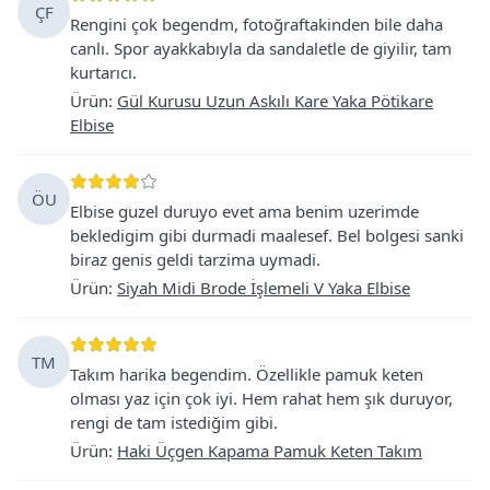
ÇF
Rengini çok begendm, fotoğraftakinden bile daha
canlı. Spor ayakkabıyla da sandaletle de giyilir, tam
kurtarıcı.
Ürün
:
Gül Kurusu Uzun Askılı Kare Yaka Pötikare
Elbise
ÖU
Elbise guzel duruyo evet ama benim uzerimde
bekledigim gibi durmadi maalesef. Bel bolgesi sanki
biraz genis geldi tarzima uymadi.
Ürün
:
Siyah Midi Brode İşlemeli V Yaka Elbise
TM
Takım harika begendim. Özellikle pamuk keten
olması yaz için çok iyi. Hem rahat hem şık duruyor,
rengi de tam istediğim gibi.
Ürün
:
Haki Üçgen Kapama Pamuk Keten Takım