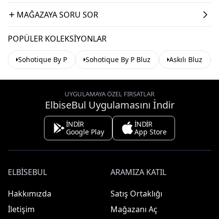
MAĞAZAYA SORU SOR
POPÜLER KOLEKSIYONLAR
Sohotique By P
Sohotique By P Bluz
Askılı Bluz
UYGULAMAYA ÖZEL FIRSATLAR
ElbiseBul Uygulamasını İndir
İNDİR
İNDİR
Google Play
App Store
ELBISEBUL
ARAMIZA KATIL
Hakkımızda
Satış Ortaklığı
İletişim
Mağazanı Aç