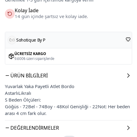
Kolay İade
14 gün içinde şartsız ve kolay iade.
Sohotique By P
ÜCRETSIZ KARGO
9.600₺ üzeri siparişlerde
ÜRÜN BILGILERI
Yuvarlak Yaka Payetli Atlet Bordo
AstarlıLikralı
S Beden Ölçüleri:
Göğüs - 72Bel - 74Boy - 48Kol Genişliği - 22Not: Her beden
arası 4 cm fark olur.
DEĞERLENDIRMELER