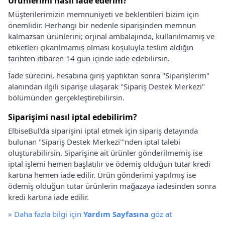
Ürünlerimi nasıl iade ederim?
Müşterilerimizin memnuniyeti ve beklentileri bizim için
önemlidir. Herhangi bir nedenle siparişinden memnun
kalmazsan ürünlerini; orjinal ambalajında, kullanılmamış ve
etiketleri çıkarılmamış olması koşuluyla teslim aldığın
tarihten itibaren 14 gün içinde iade edebilirsin.
İade sürecini, hesabına giriş yaptıktan sonra "Siparişlerim"
alanından ilgili siparişe ulaşarak "Sipariş Destek Merkezi"
bölümünden gerçekleştirebilirsin.
Siparişimi nasıl iptal edebilirim?
ElbiseBul'da siparişini iptal etmek için sipariş detayında
bulunan "Sipariş Destek Merkezi"'nden iptal talebi
oluşturabilirsin. Siparişine ait ürünler gönderilmemiş ise
iptal işlemi hemen başlatılır ve ödemiş olduğun tutar kredi
kartına hemen iade edilir. Ürün gönderimi yapılmış ise
ödemiş olduğun tutar ürünlerin mağazaya iadesinden sonra
kredi kartına iade edilir.
»
Daha fazla bilgi için
Yardım Sayfasına
göz at