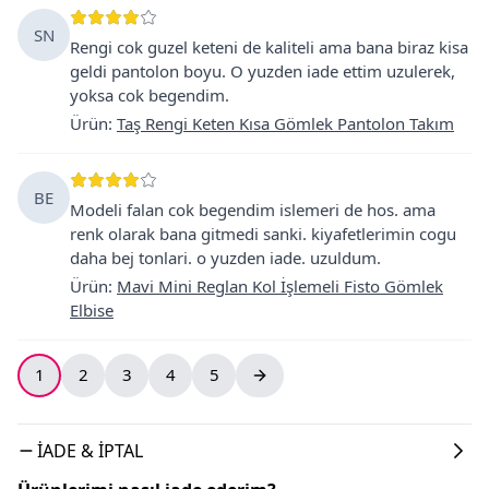
SN
Rengi cok guzel keteni de kaliteli ama bana biraz kisa
geldi pantolon boyu. O yuzden iade ettim uzulerek,
yoksa cok begendim.
Ürün
:
Taş Rengi Keten Kısa Gömlek Pantolon Takım
BE
Modeli falan cok begendim islemeri de hos. ama
renk olarak bana gitmedi sanki. kiyafetlerimin cogu
daha bej tonlari. o yuzden iade. uzuldum.
Ürün
:
Mavi Mini Reglan Kol İşlemeli Fisto Gömlek
Elbise
1
2
3
4
5
İADE & İPTAL