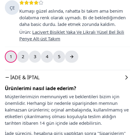
ÇE
Kumaşı güzel aslında, rahatta bi takım ama benim
dolabıma renk olarak uymadı. Bi de beklediğimden
daha basic durdu. İade etmek zorunda kaldim.
Ürün
:
Lacivert Bisiklet Yaka Ve Likralı Yüsel Bel İkili
Penye Alt-üst Takım
1
2
3
4
5
İADE & İPTAL
Ürünlerimi nasıl iade ederim?
Müşterilerimizin memnuniyeti ve beklentileri bizim için
önemlidir. Herhangi bir nedenle siparişinden memnun
kalmazsan ürünlerini; orjinal ambalajında, kullanılmamış ve
etiketleri çıkarılmamış olması koşuluyla teslim aldığın
tarihten itibaren 14 gün içinde iade edebilirsin.
İade sürecini, hesabına giriş yaptıktan sonra "Siparişlerim"