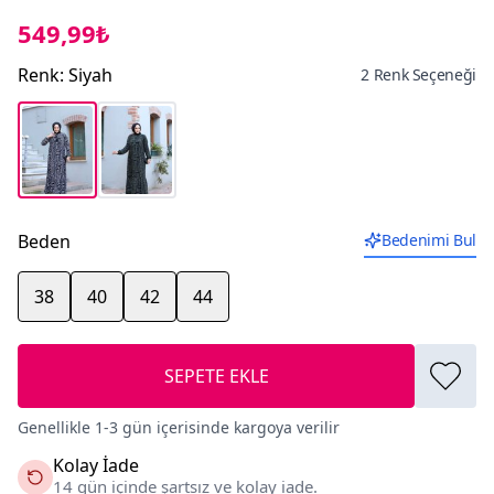
549,99₺
Renk
:
Siyah
2 Renk Seçeneği
Beden
Bedenimi Bul
38
40
42
44
SEPETE EKLE
Genellikle 1-3 gün içerisinde kargoya verilir
Kolay İade
14 gün içinde şartsız ve kolay iade.