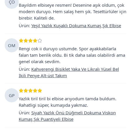
ÇO
Bayıldım elbiseye resmen! Desenine aşık oldum, çok
modern duruyo. Hem salaş hem şık. Tesettürlüler için
birebir. Kaliteli de.
Ürün
:
Yeşil Yazlık Kuşaklı Dokuma Kumaş Şık Elbise
OM
Rengi cok ii duruyo ustumde. Spor ayakkabilarla
falan tam benlik oldu. Bi tik daha salas olabilirdi ama
genel olarak sevdim.
Ürün
:
Kahverengi Bisiklet Yaka Ve Likralı Yüsel Bel
İkili Penye Alt-üst Takım
GP
Yazlık tiril tiril bi elbise arıyodum tamda buldum.
Rahatligi süper, kumaşıda yakmaz.
Ürün
:
Siyah Yazlık Önü Düğmeli Dokuma Viskon
Kumaş Şık Puantiyeli Elbise