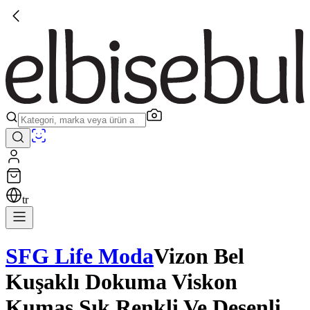
tr
SFG Life Moda
Vizon Bel
Kuşaklı Dokuma Viskon
Kumaş Şık Renkli Ve Desenli