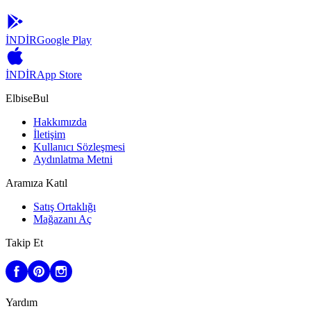
İNDİR
Google Play
İNDİR
App Store
ElbiseBul
Hakkımızda
İletişim
Kullanıcı Sözleşmesi
Aydınlatma Metni
Aramıza Katıl
Satış Ortaklığı
Mağazanı Aç
Takip Et
Yardım