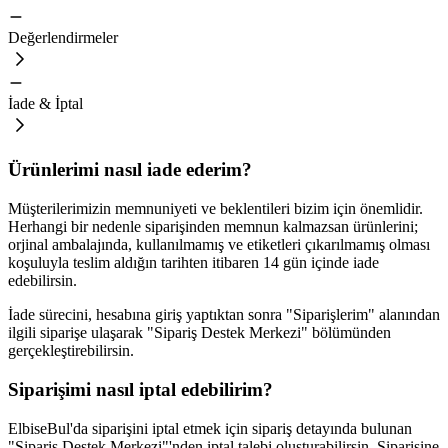
Değerlendirmeler
İade & İptal
Ürünlerimi nasıl iade ederim?
Müşterilerimizin memnuniyeti ve beklentileri bizim için önemlidir.
Herhangi bir nedenle siparişinden memnun kalmazsan ürünlerini;
orjinal ambalajında, kullanılmamış ve etiketleri çıkarılmamış olması
koşuluyla teslim aldığın tarihten itibaren 14 gün içinde iade
edebilirsin.
İade sürecini, hesabına giriş yaptıktan sonra "Siparişlerim" alanından
ilgili siparişe ulaşarak "Sipariş Destek Merkezi" bölümünden
gerçekleştirebilirsin.
Siparişimi nasıl iptal edebilirim?
ElbiseBul'da siparişini iptal etmek için sipariş detayında bulunan
"Sipariş Destek Merkezi"'nden iptal talebi oluşturabilirsin. Siparişine