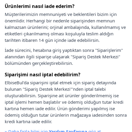
Ürünlerimi nasıl iade ederim?
Müşterilerimizin memnuniyeti ve beklentileri bizim için
önemlidir. Herhangi bir nedenle siparişinden memnun
kalmazsan ürünlerini; orjinal ambalajında, kullanılmamış ve
etiketleri çıkarılmamış olması koşuluyla teslim aldığın
tarihten itibaren 14 gün içinde iade edebilirsin.
İade sürecini, hesabına giriş yaptıktan sonra "Siparişlerim"
alanından ilgili siparişe ulaşarak "Sipariş Destek Merkezi"
bölümünden gerçekleştirebilirsin.
Siparişimi nasıl iptal edebilirim?
ElbiseBul'da siparişini iptal etmek için sipariş detayında
bulunan "Sipariş Destek Merkezi"'nden iptal talebi
oluşturabilirsin. Siparişine ait ürünler gönderilmemiş ise
iptal işlemi hemen başlatılır ve ödemiş olduğun tutar kredi
kartına hemen iade edilir. Ürün gönderimi yapılmış ise
ödemiş olduğun tutar ürünlerin mağazaya iadesinden sonra
kredi kartına iade edilir.
»
Daha fazla bilgi için
Yardım Sayfasına
göz at