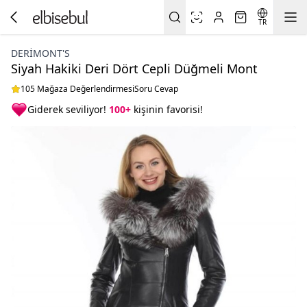
TR
DERIMONT'S
Siyah Hakiki Deri Dört Cepli Düğmeli Mont
105 Mağaza Değerlendirmesi
Soru Cevap
Giderek seviliyor!
100+
kişinin favorisi!