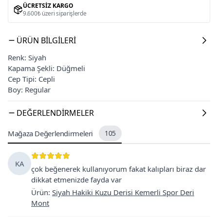
ÜCRETSIZ KARGO
9.600₺ üzeri siparişlerde
ÜRÜN BILGILERI
Renk: Siyah
Kapama Şekli: Düğmeli
Cep Tipi: Cepli
Boy: Regular
DEĞERLENDIRMELER
Mağaza Değerlendirmeleri
105
KA
çok beğenerek kullanıyorum fakat kalıpları biraz dar
dikkat etmenizde fayda var
Ürün
:
Siyah Hakiki Kuzu Derisi Kemerli Spor Deri
Mont