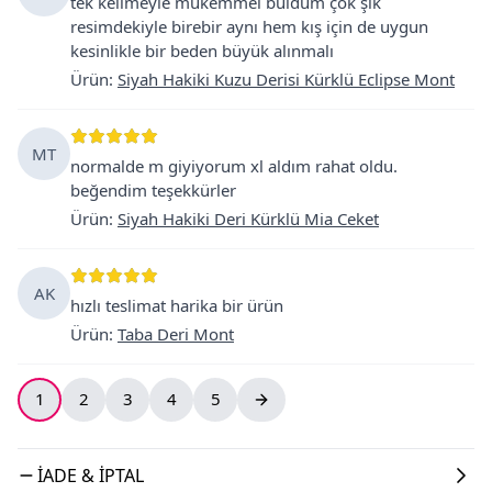
tek kelimeyle mükemmel buldum çok şık
resimdekiyle birebir aynı hem kış için de uygun
kesinlikle bir beden büyük alınmalı
Ürün
:
Siyah Hakiki Kuzu Derisi Kürklü Eclipse Mont
MT
normalde m giyiyorum xl aldım rahat oldu.
beğendim teşekkürler
Ürün
:
Siyah Hakiki Deri Kürklü Mia Ceket
AK
hızlı teslimat harika bir ürün
Ürün
:
Taba Deri Mont
1
2
3
4
5
İADE & İPTAL