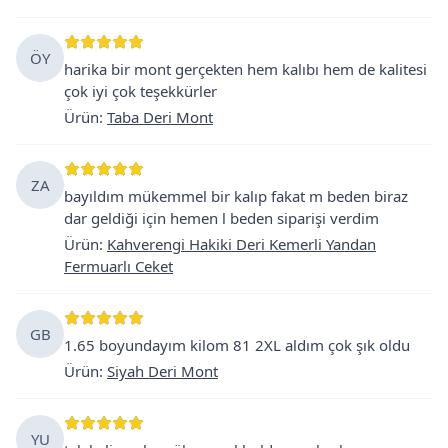
ÖY
harika bir mont gerçekten hem kalıbı hem de kalitesi
çok iyi çok teşekkürler
Ürün
:
Taba Deri Mont
ZA
bayıldım mükemmel bir kalıp fakat m beden biraz
dar geldiği için hemen l beden siparişi verdim
Ürün
:
Kahverengi Hakiki Deri Kemerli Yandan
Fermuarlı Ceket
GB
1.65 boyundayım kilom 81 2XL aldım çok şık oldu
Ürün
:
Siyah Deri Mont
YU