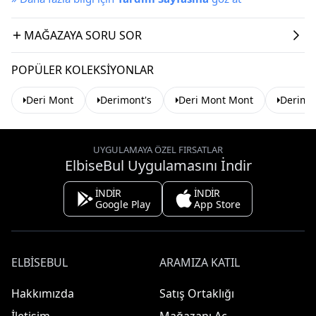
MAĞAZAYA SORU SOR
POPÜLER KOLEKSIYONLAR
Deri Mont
Derimont's
Deri Mont Mont
Derimo
UYGULAMAYA ÖZEL FIRSATLAR
ElbiseBul Uygulamasını İndir
İNDİR
İNDİR
Google Play
App Store
ELBISEBUL
ARAMIZA KATIL
Hakkımızda
Satış Ortaklığı