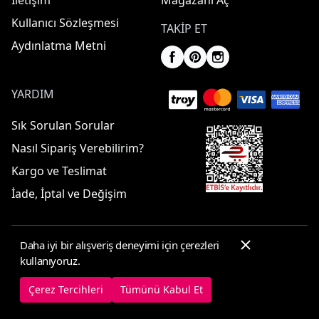
İletişim
Mağazanı Aç
Kullanıcı Sözleşmesi
TAKIP ET
Aydınlatma Metni
YARDIM
Sık Sorulan Sorular
Nasıl Sipariş Verebilirim?
Kargo ve Teslimat
İade, İptal ve Değişim
Daha iyi bir alışveriş deneyimi için çerezleri
© 2025 ElbiseBul -
Her Hakkı Saklıdır
kullanıyoruz.
Çerez Tercihleri
Çerez Politikası
Çerez Tercihleri
Tümünü Kabul Et