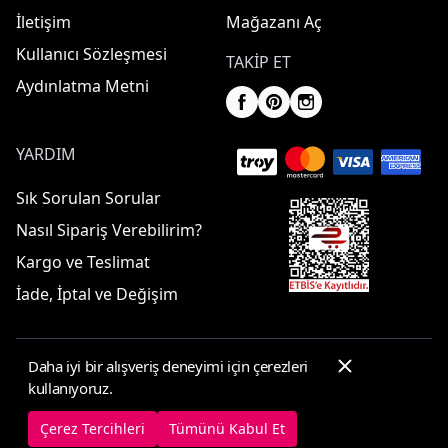
İletişim
Mağazanı Aç
Kullanıcı Sözleşmesi
TAKIP ET
Aydınlatma Metni
YARDIM
Sık Sorulan Sorular
Nasıl Sipariş Verebilirim?
Kargo ve Teslimat
İade, İptal ve Değişim
Daha iyi bir alışveriş deneyimi için çerezleri
© 2025 ElbiseBul -
Her Hakkı Saklıdır
kullanıyoruz.
Çerez Tercihleri
Çerez Politikası
Çerez Tercihleri
Tümünü Kabul Et