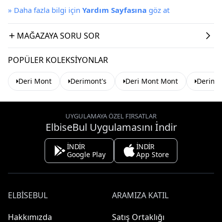
»
Daha fazla bilgi için
Yardım Sayfasına
göz at
MAĞAZAYA SORU SOR
POPÜLER KOLEKSIYONLAR
Deri Mont
Derimont's
Deri Mont Mont
Derimo
UYGULAMAYA ÖZEL FIRSATLAR
ElbiseBul Uygulamasını İndir
İNDİR
İNDİR
Google Play
App Store
ELBISEBUL
ARAMIZA KATIL
Hakkımızda
Satış Ortaklığı