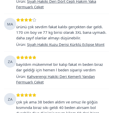
Ürün
:
Siyah Hakiki Deri Dört Cepli Hakim Yaka
Fermuarlı Ceket
MA
ürünü çok sevdim fakat kalıbı gerçekten dar geldi.
170 cm boy ve 77 kg birisi olarak 3XL bana uymadı.
daha zayıf olanlar almayı düşünebilir.
Ürün
:
Siyah Hakiki Kuzu Derisi Kürklü Eclipse Mont
ZA
bayıldım mükemmel bir kalıp fakat m beden biraz
dar geldiği için hemen l beden siparişi verdim
Ürün
:
Kahverengi Hakiki Deri Kemerli Yandan
Fermuarlı Ceket
ZA
çok şık ama 38 beden aldım ve omuz ile göğüs
kısmında biraz sıkı geldi 40 beden alırsam bol
durabilir diye düşünüyorum kilom 60 deri biraz