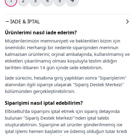
1
2
3
4
5
İADE & İPTAL
Ürünlerimi nasıl iade ederim?
Müşterilerimizin memnuniyeti ve beklentileri bizim için
önemlidir. Herhangi bir nedenle siparişinden memnun
kalmazsan ürünlerini; orjinal ambalajında, kullanılmamış ve
etiketleri çıkarılmamış olması koşuluyla teslim aldığın
tarihten itibaren 14 gün içinde iade edebilirsin.
İade sürecini, hesabına giriş yaptıktan sonra "Siparişlerim"
alanından ilgili siparişe ulaşarak "Sipariş Destek Merkezi"
bölümünden gerçekleştirebilirsin.
Siparişimi nasıl iptal edebilirim?
ElbiseBul'da siparişini iptal etmek için sipariş detayında
bulunan "Sipariş Destek Merkezi"'nden iptal talebi
oluşturabilirsin. Siparişine ait ürünler gönderilmemiş ise
iptal işlemi hemen başlatılır ve ödemiş olduğun tutar kredi