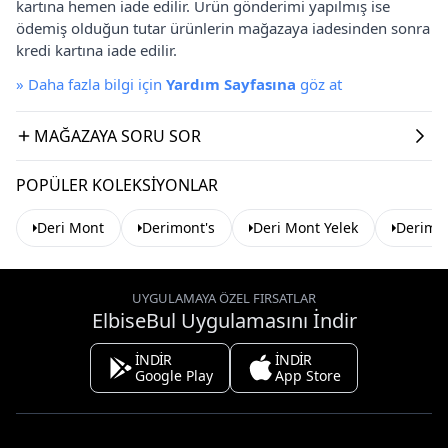
kartına hemen iade edilir. Ürün gönderimi yapılmış ise
ödemiş olduğun tutar ürünlerin mağazaya iadesinden sonra
kredi kartına iade edilir.
»
Daha fazla bilgi için
Yardım Sayfasına
göz at
MAĞAZAYA SORU SOR
POPÜLER KOLEKSIYONLAR
Deri Mont
Derimont's
Deri Mont Yelek
Derimon
UYGULAMAYA ÖZEL FIRSATLAR
ElbiseBul Uygulamasını İndir
İNDİR
İNDİR
Google Play
App Store