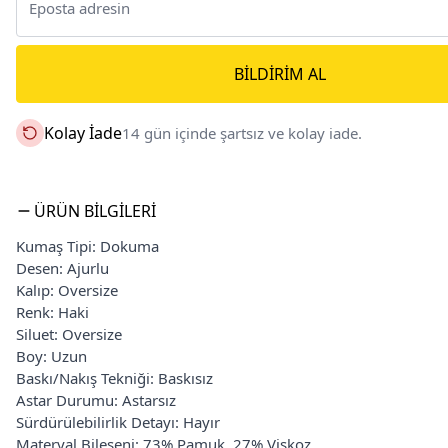
BILDIRIM AL
Kolay İade
14 gün içinde şartsız ve kolay iade.
ÜRÜN BILGILERI
Kumaş Tipi: Dokuma
Desen: Ajurlu
Kalıp: Oversize
Renk: Haki
Siluet: Oversize
Boy: Uzun
Baskı/Nakış Tekniği: Baskısız
Astar Durumu: Astarsız
Sürdürülebilirlik Detayı: Hayır
Materyal Bileşeni: 73% Pamuk, 27% Viskoz