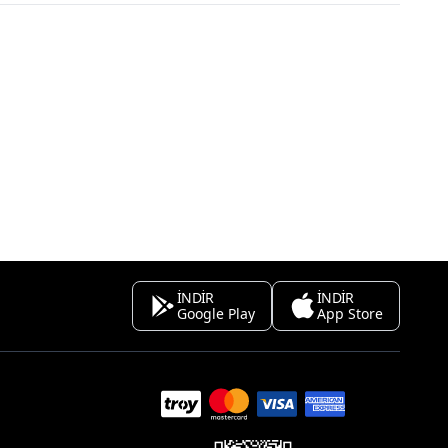
İNDİR
İNDİR
Google Play
App Store