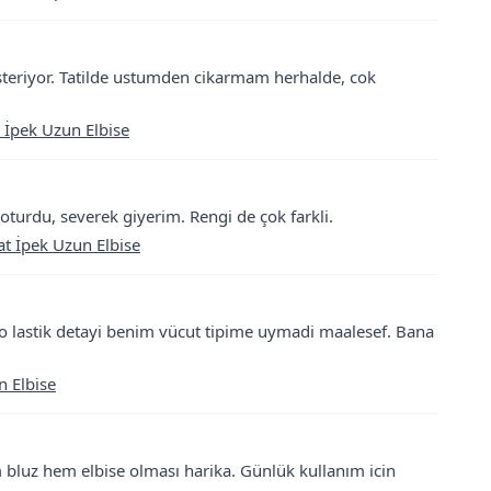
osteriyor. Tatilde ustumden cikarmam herhalde, cok
 İpek Uzun Elbise
k oturdu, severek giyerim. Rengi de çok farkli.
t İpek Uzun Elbise
o lastik detayi benim vücut tipime uymadi maalesef. Bana
n Elbise
em bluz hem elbise olması harika. Günlük kullanım icin