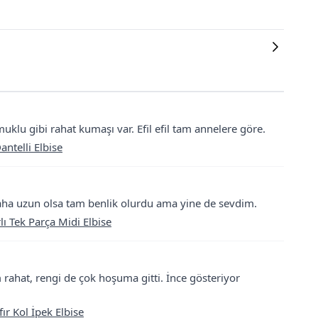
lu gibi rahat kumaşı var. Efil efil tam annelere göre.
ntelli Elbise
k daha uzun olsa tam benlik olurdu ama yine de sevdim.
lı Tek Parça Midi Elbise
ahat, rengi de çok hoşuma gitti. İnce gösteriyor
ır Kol İpek Elbise