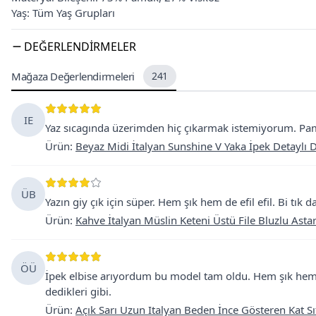
Yaş: Tüm Yaş Grupları
DEĞERLENDIRMELER
Mağaza Değerlendirmeleri
241
IE
Yaz sıcagında üzerimden hiç çıkarmak istemiyorum. Pamuk
Ürün
:
Beyaz Midi İtalyan Sunshine V Yaka İpek Detaylı Da
ÜB
Yazın giy çık için süper. Hem şık hem de efil efil. Bi tı
Ürün
:
Kahve İtalyan Müslin Keteni Üstü File Bluzlu Astar
ÖÜ
İpek elbise arıyordum bu model tam oldu. Hem şık hem r
dedikleri gibi.
Ürün
:
Açık Sarı Uzun Italyan Beden İnce Gösteren Kat Sıf