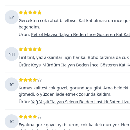
EY
Gercekten cok rahat bi elbise. Kat kat olmasi da ince g
begendim.
Ürün
:
Petrol Mavisi Italyan Beden İnce Gösteren Kat Kat
NH
Tiril tiril, yaz akşamları için harika. Boho tarzıma da cu
Ürün
:
Koyu Mürdüm Italyan Beden İnce Gösteren Kat Ka
IC
Kumas kalitesi cok guzel, gorundugu gibi. Ama beldeki 
gitmedi, o yüzden iade etmek zorunda kaldım.
Ürün
:
Yağ Yeşili İtalyan Selena Belden Lastikli Saten Uzu
IC
Fiyatına göre gayet iyi bi ürün, cok kaliteli duruyor. H