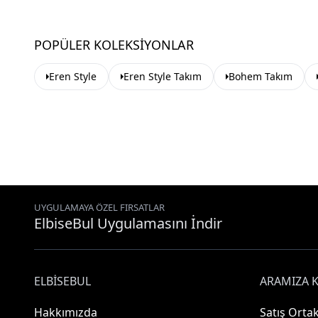
POPÜLER KOLEKSIYONLAR
Eren Style
Eren Style Takım
Bohem Takım
UYGULAMAYA ÖZEL FIRSATLAR
ElbiseBul Uygulamasını İndir
ELBISEBUL
ARAMIZA K
Hakkımızda
Satış Ortak