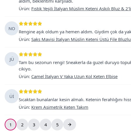
aldim, beklentimi karşıladı.
Ürün
:
Fıstık Yeşili İtalyan Müslim Keteni Askılı Bluz & 2'
NO
Rengine aşık oldum ya hemen aldım. Giydim çok da yakış
Ürün
:
Saks Mavisi İtalyan Müslin Keteni Üstü File Bluzlu
JÜ
Tam bu sezonun rengi! Sneakerla da guzel duruyo topukl
cikiyo.
Ürün
:
Camel İtalyan V Yaka Uzun Kol Keten Elbise
Üİ
Sıcaktan bunalanlar kesin almalı. Ketenin ferahlığını hiss
Ürün
:
Krem Asimetrik Keten Takım
1
2
3
4
5