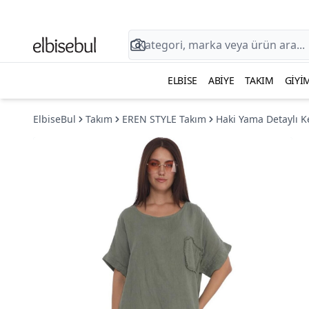
ELBISE
ABIYE
TAKIM
GIYI
ElbiseBul
Takım
EREN STYLE Takım
Haki Yama Detaylı K