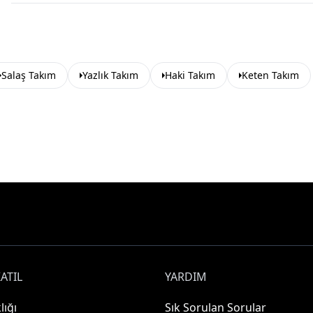
Salaş Takım
Yazlık Takım
Haki Takım
Keten Takım
ATIL
YARDIM
lığı
Sık Sorulan Sorular