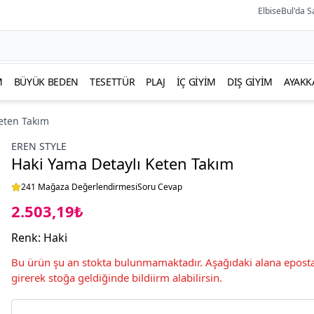
ElbiseBul'da S
M
BÜYÜK BEDEN
TESETTÜR
PLAJ
İÇ GIYIM
DIŞ GIYIM
AYAKK
eten Takım
EREN STYLE
Haki Yama Detaylı Keten Takım
241 Mağaza Değerlendirmesi
Soru Cevap
2.503,19₺
Renk
:
Haki
Bu ürün şu an stokta bulunmamaktadır. Aşağıdaki alana eposta
girerek stoğa geldiğinde bildiirm alabilirsin.