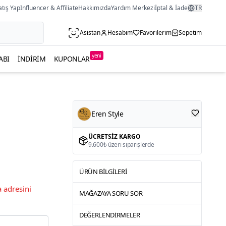
atış Yap
Influencer & Affiliate
Hakkımızda
Yardım Merkezi
İptal & İade
TR
Asistan
Hesabım
Favorilerim
Sepetim
yeni
ABI
İNDIRIM
KUPONLAR
Eren Style
ÜCRETSIZ KARGO
9.600₺ üzeri siparişlerde
ÜRÜN BILGILERI
 adresini
MAĞAZAYA SORU SOR
DEĞERLENDIRMELER