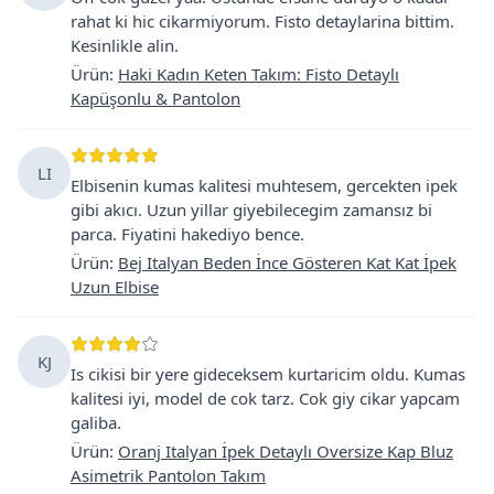
rahat ki hic cikarmiyorum. Fisto detaylarina bittim.
Kesinlikle alin.
Ürün
:
Haki Kadın Keten Takım: Fisto Detaylı
Kapüşonlu & Pantolon
LI
Elbisenin kumas kalitesi muhtesem, gercekten ipek
gibi akıcı. Uzun yillar giyebilecegim zamansız bi
parca. Fiyatini hakediyo bence.
Ürün
:
Bej Italyan Beden İnce Gösteren Kat Kat İpek
Uzun Elbise
KJ
Is cikisi bir yere gideceksem kurtaricim oldu. Kumas
kalitesi iyi, model de cok tarz. Cok giy cikar yapcam
galiba.
Ürün
:
Oranj Italyan İpek Detaylı Oversize Kap Bluz
Asimetrik Pantolon Takım