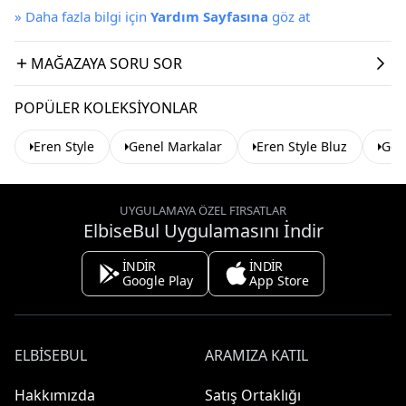
»
Daha fazla bilgi için
Yardım Sayfasına
göz at
MAĞAZAYA SORU SOR
POPÜLER KOLEKSIYONLAR
Eren Style
Genel Markalar
Eren Style Bluz
Gen
UYGULAMAYA ÖZEL FIRSATLAR
ElbiseBul Uygulamasını İndir
İNDİR
İNDİR
Google Play
App Store
ELBISEBUL
ARAMIZA KATIL
Hakkımızda
Satış Ortaklığı