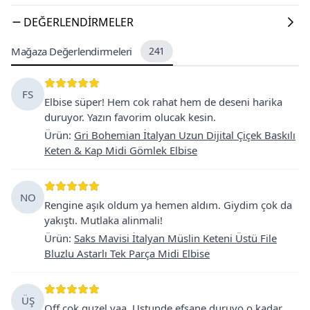
DEĞERLENDIRMELER
Mağaza Değerlendirmeleri
241
FS
Elbise süper! Hem cok rahat hem de deseni harika
duruyor. Yazın favorim olucak kesin.
Ürün
:
Gri Bohemian İtalyan Uzun Dijital Çiçek Baskılı
Keten & Kap Midi Gömlek Elbise
NO
Rengine aşık oldum ya hemen aldım. Giydim çok da
yakıştı. Mutlaka alinmali!
Ürün
:
Saks Mavisi İtalyan Müslin Keteni Üstü File
Bluzlu Astarlı Tek Parça Midi Elbise
ÜŞ
Off cok guzel yaa. Ustunde efsane duruyo o kadar