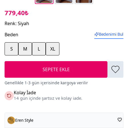
779,40₺
Renk
:
Siyah
Beden
Bedenimi Bul
S
M
L
XL
SEPETE EKLE
Genellikle 1-3 gün içerisinde kargoya verilir
Kolay İade
14 gün içinde şartsız ve kolay iade.
Eren Style