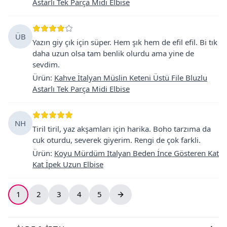
Astarlı Tek Parça Midi Elbise
ÜB
Yazın giy çık için süper. Hem şık hem de efil efil. Bi tık
daha uzun olsa tam benlik olurdu ama yine de
sevdim.
Ürün
:
Kahve İtalyan Müslin Keteni Üstü File Bluzlu
Astarlı Tek Parça Midi Elbise
NH
Tiril tiril, yaz akşamları için harika. Boho tarzıma da
cuk oturdu, severek giyerim. Rengi de çok farkli.
Ürün
:
Koyu Mürdüm Italyan Beden İnce Gösteren Kat
Kat İpek Uzun Elbise
1
2
3
4
5