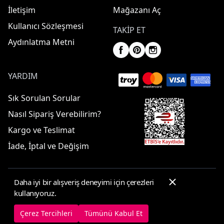
İletişim
Mağazanı Aç
Kullanıcı Sözleşmesi
TAKIP ET
Aydınlatma Metni
YARDIM
Sık Sorulan Sorular
Nasıl Sipariş Verebilirim?
Kargo ve Teslimat
İade, İptal ve Değişim
Daha iyi bir alışveriş deneyimi için çerezleri
© 2025 ElbiseBul -
Her Hakkı Saklıdır
kullanıyoruz.
Çerez Tercihleri
Çerez Politikası
Çerez Tercihleri
Tümünü Kabul Et