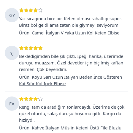
GY
Yaz sicaginda bire bir. Keten olmasi rahatligi super.
Biraz bol geldi ama zaten ole giymeyi seviyorum.
Ürün
:
Camel İtalyan V Yaka Uzun Kol Keten Elbise
YJ
Beklediğimden bile şık çıktı. İpeği harika, üzerimde
duruşu muazzam. Özel davetler için biçilmiş kaftan
resmen. Çok beyendim.
Ürün
:
Koyu Sarı Uzun Italyan Beden İnce Gösteren
Kat Sıfır Kol İpek Elbise
FA
Rengi tam da aradığım tonlardaydı. Üzerime de çok
güzel oturdu, salaş duruşu hoşuma gitti. Kargo da
hızlıydı.
Ürün
:
Kahve İtalyan Müslin Keteni Üstü File Bluzlu