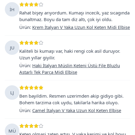
İH
Rahat bişey arıyordum. Kumaşı incecik, yaz sıcagında
bunaltmaz. Boyu da tam diz altı, çok iyi oldu.
Ürün
:
Krem İtalyan V Yaka Uzun Kol Keten Midi Elbise
JU
Kaliteli bi kumaşı var, haki rengi cok asil duruyor.
Uzun yıllar giyilir.
Ürün
:
Haki İtalyan Müslin Keteni Üstü File Bluzlu
Astarlı Tek Parça Midi Elbise
LJ
Ben bayildim. Resmen uzerimden akip gidiyo gibi.
Bohem tarzima cok uydu, takilarla harika oluyo.
Ürün
:
Camel İtalyan V Yaka Uzun Kol Keten Elbise
MÜ
Keten olmasi zaten artısı. V yaka kesimi ve kol boyu