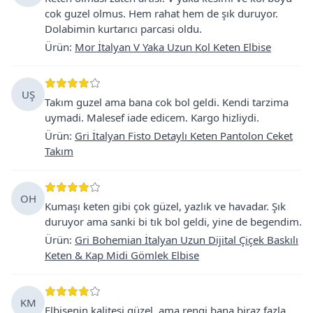
cok guzel olmus. Hem rahat hem de şık duruyor.
Dolabimin kurtarıcı parcasi oldu.
Ürün
:
Mor İtalyan V Yaka Uzun Kol Keten Elbise
UŞ
Takım guzel ama bana cok bol geldi. Kendi tarzima
uymadi. Malesef iade edicem. Kargo hizliydi.
Ürün
:
Gri İtalyan Fisto Detaylı Keten Pantolon Ceket
Takım
OH
Kumaşı keten gibi çok güzel, yazlık ve havadar. Şık
duruyor ama sanki bi tık bol geldi, yine de begendim.
Ürün
:
Gri Bohemian İtalyan Uzun Dijital Çiçek Baskılı
Keten & Kap Midi Gömlek Elbise
KM
Elbisenin kalitesi güzel, ama rengi bana biraz fazla