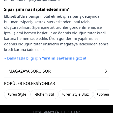
Siparişimi nasıl iptal edebilirim?
ElbiseBul'da siparişini iptal etmek için sipariş detayında
bulunan "Sipariş Destek Merkezi"'nden iptal talebi
oluşturabilirsin. Siparişine ait ürünler gönderilmemiş ise
iptal işlemi hemen başlatılır ve ödemiş olduğun tutar kredi
kartına hemen iade edilir. Ürün gönderimi yapılmış ise
ödemiş olduğun tutar ürünlerin mağazaya iadesinden sonra
kredi kartına iade edilir.
»
Daha fazla bilgi için
Yardım Sayfasına
göz at
MAĞAZAYA SORU SOR
POPÜLER KOLEKSIYONLAR
Eren Style
Bohem Stil
Eren Style Bluz
Bohem St
UYGULAMAYA ÖZEL FIRSATLAR