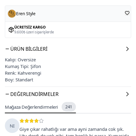
Eren Style
ÜCRETSIZ KARGO
9.600₺ üzeri siparişlerde
ÜRÜN BILGILERI
Kalıp: Oversize
Kumaş Tipi: Şifon
Renk: Kahverengi
Boy: Standart
DEĞERLENDIRMELER
Mağaza Değerlendirmeleri
241
NI
Giye çıkar rahatlığı var ama ayni zamanda cok şık.
Utu derdi de yok gibi, tam benlik bi parca. Kumasida