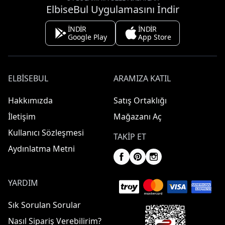
ElbiseBul Uygulamasını İndir
İNDİR
İNDİR
Google Play
App Store
ELBISEBUL
ARAMIZA KATIL
Hakkımızda
Satış Ortaklığı
İletişim
Mağazanı Aç
Kullanıcı Sözleşmesi
TAKIP ET
Aydınlatma Metni
YARDIM
Sık Sorulan Sorular
Nasıl Sipariş Verebilirim?