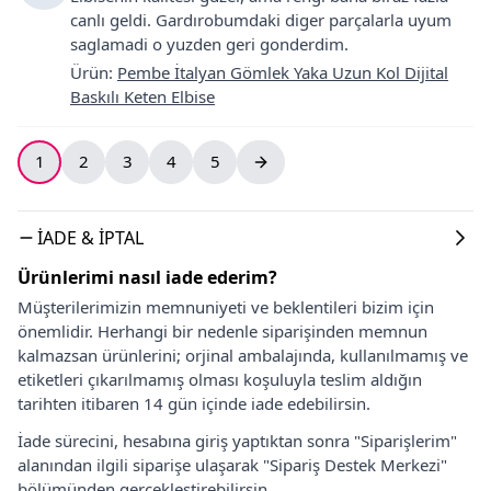
canlı geldi. Gardırobumdaki diger parçalarla uyum
saglamadi o yuzden geri gonderdim.
Ürün
:
Pembe İtalyan Gömlek Yaka Uzun Kol Dijital
Baskılı Keten Elbise
1
2
3
4
5
İADE & İPTAL
Ürünlerimi nasıl iade ederim?
Müşterilerimizin memnuniyeti ve beklentileri bizim için
önemlidir. Herhangi bir nedenle siparişinden memnun
kalmazsan ürünlerini; orjinal ambalajında, kullanılmamış ve
etiketleri çıkarılmamış olması koşuluyla teslim aldığın
tarihten itibaren 14 gün içinde iade edebilirsin.
İade sürecini, hesabına giriş yaptıktan sonra "Siparişlerim"
alanından ilgili siparişe ulaşarak "Sipariş Destek Merkezi"
bölümünden gerçekleştirebilirsin.