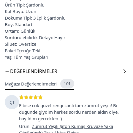
Ürün Tipi: Şardonlu
Kol Boyu: Uzun
Dokuma Tipi: 3 İplik Şardonlu
Boy: Standart
Ortam: Günlük
Sürdürülebilirlik Detayı: Hayır
Siluet: Oversize
Paket İçeriği: Tekli
Yaş: Tüm Yaş Grupları
DEĞERLENDIRMELER
Mağaza Değerlendirmeleri
101
ÇT
Elbise cok guzel rengi canli tam zümrüt yeşili! Bi
dugunde giydim herkes sordu nerden aldın diye.
bayıldım gercekten :)
Ürün
:
Zümrüt Yeşili Şifon Kumaş Kruvaze Yaka
Görünümlü Taşlı Abiye Elbise