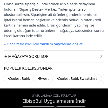
ElbiseBul'da siparişini iptal etmek için sipariş detayında
bulunan "Sipariş Destek Merkezi"'nden iptal talebi
oluşturabilirsin. Siparişine ait ürünler gönderilmemiş ise
iptal işlemi hemen başlatılır ve ödemiş olduğun tutar kredi
kartına hemen iade edilir. Ürün gönderimi yapılmış ise
ödemiş olduğun tutar ürünlerin mağazaya iadesinden sonra
kredi kartına iade edilir.
»
Daha fazla bilgi için
Yardım Sayfasına
göz at
MAĞAZAYA SORU SOR
POPÜLER KOLEKSIYONLAR
Coolest Butik
Bwest
Coolest Butik Sweatshirt
B
UYGULAMAYA ÖZEL FIRSATLAR
ElbiseBul Uygulamasını İndir