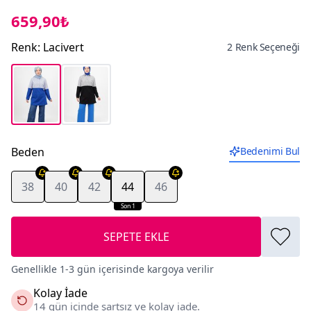
659,90₺
Renk
:
Lacivert
2 Renk Seçeneği
Beden
Bedenimi Bul
38
40
42
44
46
Son 1
SEPETE EKLE
Genellikle 1-3 gün içerisinde kargoya verilir
Kolay İade
14 gün içinde şartsız ve kolay iade.