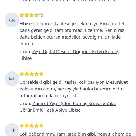
ÇN
Elbisenin kumas kalitesi gercekten iyi. Ama model
bana genis geldi tam oturmadı üzerime. Ben biraz
daha belden oturan modelleri sevdigim icin iade
edicem.
Ürün
:
Yeşil Dijital Desenli Düğmeli Keten Kumaş
Elbise
ML
Gorseldeki gibi geldi, taslari cok parlıyor. Mezuniyet
balosu icin aldim, herseyiyle harika bi secim oldu.
fotograflarda da cok iyi cikti.
Ürün
:
Zümrüt Yeşili Şifon Kumaş Kruvaze Yaka
Görünümlü Taşlı Abiye Elbise
Lİ
Çok beğendimm. Tam istediğim gibi, hem şık hem de