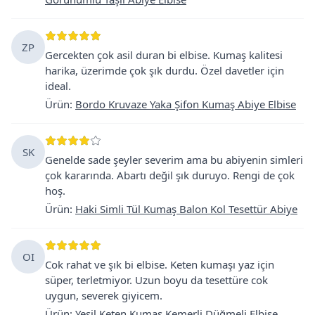
ZP
Gercekten çok asil duran bi elbise. Kumaş kalitesi
harika, üzerimde çok şık durdu. Özel davetler için
ideal.
Ürün
:
Bordo Kruvaze Yaka Şifon Kumaş Abiye Elbise
SK
Genelde sade şeyler severim ama bu abiyenin simleri
çok kararında. Abartı değil şık duruyo. Rengi de çok
hoş.
Ürün
:
Haki Simli Tül Kumaş Balon Kol Tesettür Abiye
OI
Cok rahat ve şık bi elbise. Keten kumaşı yaz için
süper, terletmiyor. Uzun boyu da tesettüre cok
uygun, severek giyicem.
Ürün
:
Yeşil Keten Kumaş Kemerli Düğmeli Elbise