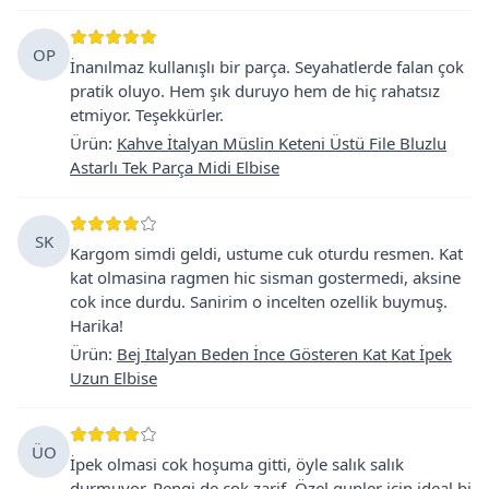
OP
İnanılmaz kullanışlı bir parça. Seyahatlerde falan çok
pratik oluyo. Hem şık duruyo hem de hiç rahatsız
etmiyor. Teşekkürler.
Ürün
:
Kahve İtalyan Müslin Keteni Üstü File Bluzlu
Astarlı Tek Parça Midi Elbise
SK
Kargom simdi geldi, ustume cuk oturdu resmen. Kat
kat olmasina ragmen hic sisman gostermedi, aksine
cok ince durdu. Sanirim o incelten ozellik buymuş.
Harika!
Ürün
:
Bej Italyan Beden İnce Gösteren Kat Kat İpek
Uzun Elbise
ÜO
İpek olmasi cok hoşuma gitti, öyle salık salık
durmuyor. Rengi de cok zarif. Özel gunler icin ideal bi