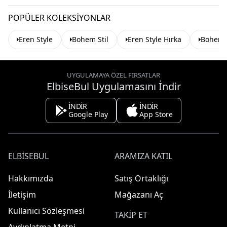
POPÜLER KOLEKSIYONLAR
Eren Style
Bohem Stil
Eren Style Hırka
Bohem S
UYGULAMAYA ÖZEL FIRSATLAR
ElbiseBul Uygulamasını İndir
İNDİR
İNDİR
Google Play
App Store
ELBISEBUL
ARAMIZA KATIL
Hakkımızda
Satış Ortaklığı
İletişim
Mağazanı Aç
Kullanıcı Sözleşmesi
TAKIP ET