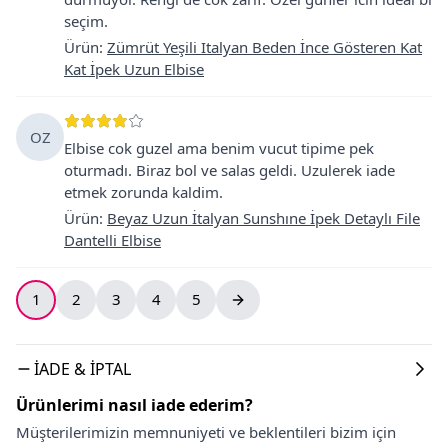
seçim.
Ürün
:
Zümrüt Yeşili Italyan Beden İnce Gösteren Kat
Kat İpek Uzun Elbise
OZ
Elbise cok guzel ama benim vucut tipime pek
oturmadı. Biraz bol ve salas geldi. Uzulerek iade
etmek zorunda kaldim.
Ürün
:
Beyaz Uzun İtalyan Sunshıne İpek Detaylı File
Dantelli Elbise
1
2
3
4
5
İADE & İPTAL
Ürünlerimi nasıl iade ederim?
Müşterilerimizin memnuniyeti ve beklentileri bizim için