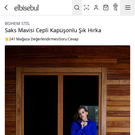
TR
BOHEM STIL
Saks Mavisi Cepli Kapüşonlu Şık Hırka
241 Mağaza Değerlendirmesi
Soru Cevap