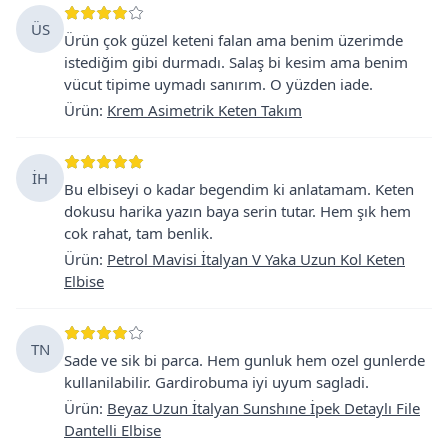
ÜS
Ürün çok güzel keteni falan ama benim üzerimde
istediğim gibi durmadı. Salaş bi kesim ama benim
vücut tipime uymadı sanırım. O yüzden iade.
Ürün
:
Krem Asimetrik Keten Takım
İH
Bu elbiseyi o kadar begendim ki anlatamam. Keten
dokusu harika yazın baya serin tutar. Hem şık hem
cok rahat, tam benlik.
Ürün
:
Petrol Mavisi İtalyan V Yaka Uzun Kol Keten
Elbise
TN
Sade ve sik bi parca. Hem gunluk hem ozel gunlerde
kullanilabilir. Gardirobuma iyi uyum sagladi.
Ürün
:
Beyaz Uzun İtalyan Sunshıne İpek Detaylı File
Dantelli Elbise