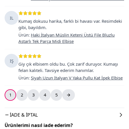
IL
Kumaş dokusu harika, farklı bi havası var. Resimdeki
gibi, bayıldım.
Ürün
:
Haki İtalyan Müslin Keteni Üstü File Bluzlu
Astarlı Tek Parça Midi Elbise
IŞ
Giy çık elbisem oldu bu. Çok zarif duruyor. Kumaşı
felan kalıteli. Tavsiye ederim hanımlar.
Ürün
:
Siyah Uzun Italyan V Yaka Pullu Kat İpek Elbise
1
2
3
4
5
İADE & İPTAL
Ürünlerimi nasıl iade ederim?