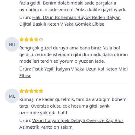
fazla geldi. Benim dolabımdaki sade parçalarla
uymadıgı icin iade edicem. Yoksa kalite gayet iyiydi.
Ürün
:
Haki Uzun Bohemian Büyük Beden İtalyan
Dijital Baskılı Keten V Yaka Gömlek Elbise
NU
Rengi çok güzel duruyo ama bana biraz fazla bol
geldi, üzerimde istedigim gibi durmadı. daha oturan
modelleri tercih ediyorum o yuzden iade.
Ürün
:
Fıstık Yeşili İtalyan V Yaka Uzun Kol Keten Midi
Elbise
ML
Kumaşı ne kadar guzelmis, tam da aradıgım bohem
tarzı. Oversize olusu cok hosuma gitti, sanki
üzerimde yok gibi hafif.
Ürün
:
Vizon Italyan İpek Detaylı Oversize Kap Bluz
Asimetrik Pantolon Takım