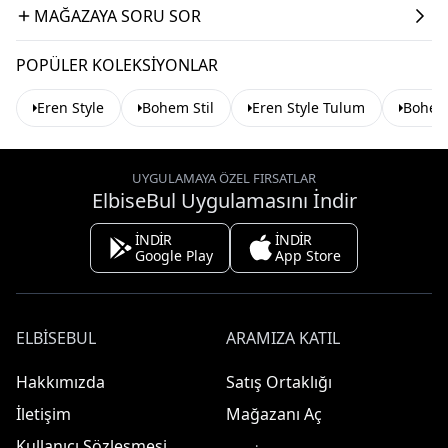
MAĞAZAYA SORU SOR
POPÜLER KOLEKSIYONLAR
Eren Style
Bohem Stil
Eren Style Tulum
Bohem 
UYGULAMAYA ÖZEL FIRSATLAR
ElbiseBul Uygulamasını İndir
İNDİR
İNDİR
Google Play
App Store
ELBISEBUL
ARAMIZA KATIL
Hakkımızda
Satış Ortaklığı
İletişim
Mağazanı Aç
Kullanıcı Sözleşmesi