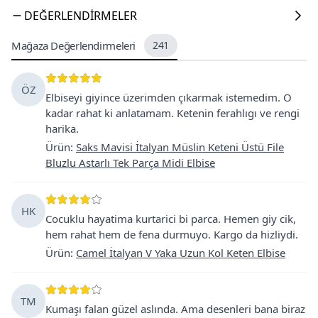
DEĞERLENDIRMELER
Mağaza Değerlendirmeleri
241
ÖZ
Elbiseyi giyince üzerimden çıkarmak istemedim. O
kadar rahat ki anlatamam. Ketenin ferahlıgı ve rengi
harika.
Ürün
:
Saks Mavisi İtalyan Müslin Keteni Üstü File
Bluzlu Astarlı Tek Parça Midi Elbise
HK
Cocuklu hayatima kurtarici bi parca. Hemen giy cik,
hem rahat hem de fena durmuyo. Kargo da hizliydi.
Ürün
:
Camel İtalyan V Yaka Uzun Kol Keten Elbise
TM
Kumaşı falan güzel aslında. Ama desenleri bana biraz