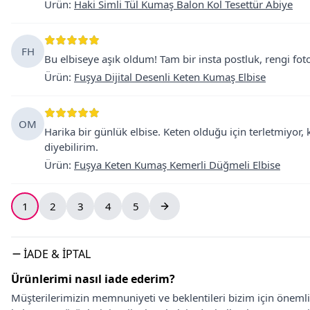
Ürün
:
Haki Simli Tül Kumaş Balon Kol Tesettür Abiye
FH
Bu elbiseye aşık oldum! Tam bir insta postluk, rengi foto
Ürün
:
Fuşya Dijital Desenli Keten Kumaş Elbise
OM
Harika bir günlük elbise. Keten olduğu için terletmiyor,
diyebilirim.
Ürün
:
Fuşya Keten Kumaş Kemerli Düğmeli Elbise
1
2
3
4
5
İADE & İPTAL
Ürünlerimi nasıl iade ederim?
Müşterilerimizin memnuniyeti ve beklentileri bizim için önem