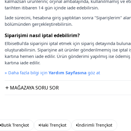
kalmazsan ürünlerini; orjinal ambalajında, kullanılmamış ve eti
tarihten itibaren 14 gün içinde iade edebilirsin.
İade sürecini, hesabına giriş yaptıktan sonra "Siparişlerim" alan
bölümünden gerçekleştirebilirsin.
Siparişimi nasıl iptal edebilirim?
ElbiseBul'da siparişini iptal etmek için sipariş detayında bulun
oluşturabilirsin. Siparişine ait ürünler gönderilmemiş ise iptal
kartına hemen iade edilir. Ürün gönderimi yapılmış ise ödemi
kartına iade edilir.
»
Daha fazla bilgi için
Yardım Sayfasına
göz at
MAĞAZAYA SORU SOR
Butik Trençkot
Haki Trençkot
İndirimli Trençkot