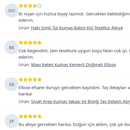
ÖO
Bi nişan için hızlıca bişey lazımdı. Gercekten beklediği
ederim.
Ürün
:
Haki Simli Tül Kumaş Balon Kol Tesettür Abiye
BE
Cok begendim, tam tesetture uygun boyu falan cok iyi. 
ederim.
Ürün
:
Mavi Keten Kumaş Kemerli Düğmeli Elbise
GE
Elbise efsane duruyo gercekten bayıldım. Taş detayları 
harika!
Ürün
:
Siyah Krep Kumaş Yakası Ve Bileği Taş Detaylı Abi
ZF
Bu abiye gercekten harika. Düğün için aldım, çok şık dur