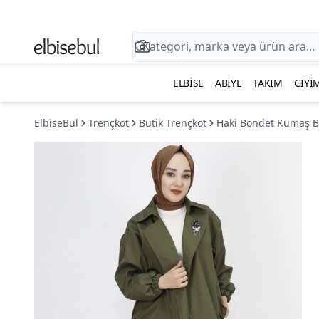
ELBISE
ABIYE
TAKIM
GIYI
ElbiseBul
Trençkot
Butik Trençkot
Haki Bondet Kumaş Br