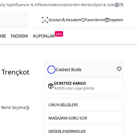
atış Yap
Influencer & Affiliate
Hakkımızda
Yardım Merkezi
İptal & İade
TR
Asistan
Hesabım
Favorilerim
Sepetim
yeni
ABI
İNDIRIM
KUPONLAR
Coolest Butik
 Trençkot
ÜCRETSIZ KARGO
9.600₺ üzeri siparişlerde
ÜRÜN BILGILERI
 Renk Seçeneği
MAĞAZAYA SORU SOR
DEĞERLENDIRMELER