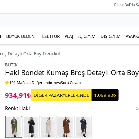
ElbiseBul'da S
M
BÜYÜK BEDEN
TESETTÜR
PLAJ
İÇ GIYIM
DIŞ GIYIM
AYAKK
oş Detaylı Orta Boy Trençkot
BUTIK
Haki Bondet Kumaş Broş Detaylı Orta Boy
101 Mağaza Değerlendirmesi
Soru Cevap
934,91₺
DİĞER PAZARYERLERİNDE
1.099,90₺
Renk
:
Haki
5