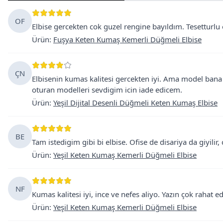
OF
Elbise gercekten cok guzel rengine bayıldım. Tesetturlu o
Ürün
:
Fuşya Keten Kumaş Kemerli Düğmeli Elbise
ÇN
Elbisenin kumas kalitesi gercekten iyi. Ama model bana
oturan modelleri sevdigim icin iade edicem.
Ürün
:
Yeşil Dijital Desenli Düğmeli Keten Kumaş Elbise
BE
Tam istedigim gibi bi elbise. Ofise de disariya da giyili
Ürün
:
Yeşil Keten Kumaş Kemerli Düğmeli Elbise
NF
Kumas kalitesi iyi, ince ve nefes aliyo. Yazın çok rahat 
Ürün
:
Yeşil Keten Kumaş Kemerli Düğmeli Elbise