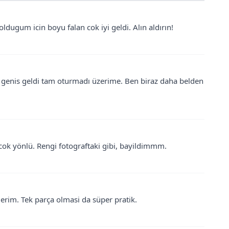
ldugum icin boyu falan cok iyi geldi. Alın aldırın!
 genis geldi tam oturmadı üzerime. Ben biraz daha belden
r, cok yönlü. Rengi fotograftaki gibi, bayildimmm.
ederim. Tek parça olmasi da süper pratik.