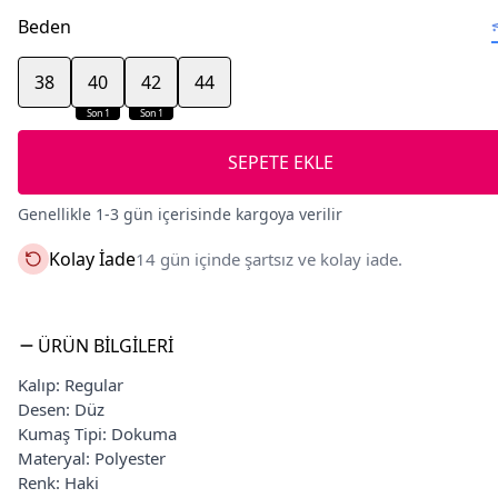
Beden
38
40
42
44
Son 1
Son 1
SEPETE EKLE
Genellikle 1-3 gün içerisinde kargoya verilir
Kolay İade
14 gün içinde şartsız ve kolay iade.
ÜRÜN BILGILERI
Kalıp: Regular
Desen: Düz
Kumaş Tipi: Dokuma
Materyal: Polyester
Renk: Haki