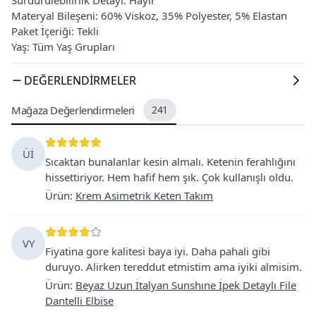
Materyal Bileşeni: 60% Viskoz, 35% Polyester, 5% Elastan
Paket İçeriği: Tekli
Yaş: Tüm Yaş Grupları
DEĞERLENDIRMELER
Mağaza Değerlendirmeleri
241
Üİ
Sıcaktan bunalanlar kesin almalı. Ketenin ferahlığını
hissettiriyor. Hem hafif hem şık. Çok kullanışlı oldu.
Ürün
:
Krem Asimetrik Keten Takım
VY
Fiyatina gore kalitesi baya iyi. Daha pahali gibi
duruyo. Alirken tereddut etmistim ama iyiki almisim.
Ürün
:
Beyaz Uzun İtalyan Sunshıne İpek Detaylı File
Dantelli Elbise