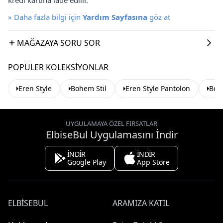
»
Daha fazla bilgi için
Yardım Sayfasına
göz at
MAĞAZAYA SORU SOR
POPÜLER KOLEKSIYONLAR
Eren Style
Bohem Stil
Eren Style Pantolon
Boh
UYGULAMAYA ÖZEL FIRSATLAR
ElbiseBul Uygulamasını İndir
İNDİR
İNDİR
Google Play
App Store
ELBISEBUL
ARAMIZA KATIL