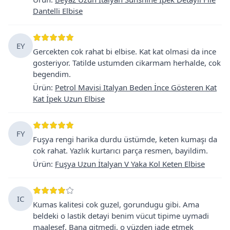
Dantelli Elbise
EY
Gercekten cok rahat bi elbise. Kat kat olmasi da ince
gosteriyor. Tatilde ustumden cikarmam herhalde, cok
begendim.
Ürün
:
Petrol Mavisi Italyan Beden İnce Gösteren Kat
Kat İpek Uzun Elbise
FY
Fuşya rengi harika durdu üstümde, keten kumaşı da
cok rahat. Yazlık kurtarıcı parça resmen, bayildim.
Ürün
:
Fuşya Uzun İtalyan V Yaka Kol Keten Elbise
IC
Kumas kalitesi cok guzel, gorundugu gibi. Ama
beldeki o lastik detayi benim vücut tipime uymadi
maalesef. Bana gitmedi, o yüzden iade etmek