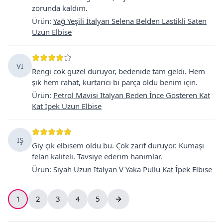
zorunda kaldım.
Ürün
:
Yağ Yeşili İtalyan Selena Belden Lastikli Saten
Uzun Elbise
Vİ
Rengi cok guzel duruyor, bedenide tam geldi. Hem
şık hem rahat, kurtarıcı bi parça oldu benim için.
Ürün
:
Petrol Mavisi Italyan Beden İnce Gösteren Kat
Kat İpek Uzun Elbise
IŞ
Giy çık elbisem oldu bu. Çok zarif duruyor. Kumaşı
felan kalıteli. Tavsiye ederim hanımlar.
Ürün
:
Siyah Uzun Italyan V Yaka Pullu Kat İpek Elbise
1
2
3
4
5