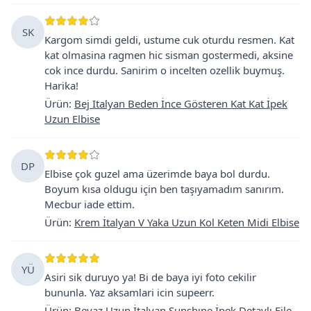
SK
Kargom simdi geldi, ustume cuk oturdu resmen. Kat
kat olmasina ragmen hic sisman gostermedi, aksine
cok ince durdu. Sanirim o incelten ozellik buymuş.
Harika!
Ürün
:
Bej Italyan Beden İnce Gösteren Kat Kat İpek
Uzun Elbise
DP
Elbise çok guzel ama üzerimde baya bol durdu.
Boyum kısa oldugu için ben taşıyamadım sanırım.
Mecbur iade ettim.
Ürün
:
Krem İtalyan V Yaka Uzun Kol Keten Midi Elbise
YÜ
Asiri sik duruyo ya! Bi de baya iyi foto cekilir
bununla. Yaz aksamlari icin supeerr.
Ürün
:
Beyaz Uzun İtalyan Sunshıne İpek Detaylı File