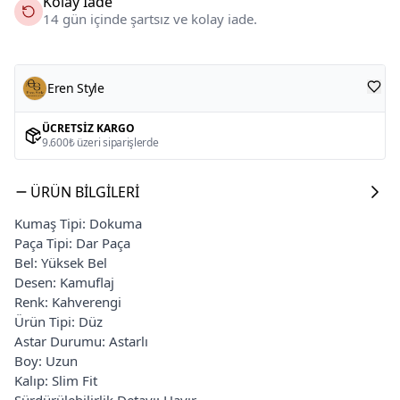
Kolay İade
14 gün içinde şartsız ve kolay iade.
Eren Style
ÜCRETSIZ KARGO
9.600₺ üzeri siparişlerde
ÜRÜN BILGILERI
Kumaş Tipi: Dokuma
Paça Tipi: Dar Paça
Bel: Yüksek Bel
Desen: Kamuflaj
Renk: Kahverengi
Ürün Tipi: Düz
Astar Durumu: Astarlı
Boy: Uzun
Kalıp: Slim Fit
Sürdürülebilirlik Detayı: Hayır