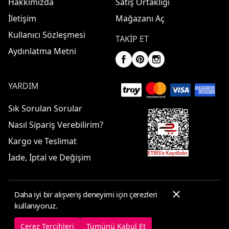
Hakkımızda
Satış Ortaklığı
İletişim
Mağazanı Aç
Kullanıcı Sözleşmesi
TAKIP ET
Aydınlatma Metni
YARDIM
Sık Sorulan Sorular
Nasıl Sipariş Verebilirim?
Kargo ve Teslimat
İade, İptal ve Değişim
Daha iyi bir alışveriş deneyimi için çerezleri
© 2025 ElbiseBul -
Her Hakkı Saklıdır
kullanıyoruz.
Çerez Tercihleri
Çerez Politikası
Çerez Tercihleri
Tümünü Kabul Et