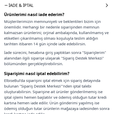
İADE & İPTAL
Ürünlerimi nasıl iade ederim?
Müşterilerimizin memnuniyeti ve beklentileri bizim için
önemlidir. Herhangi bir nedenle siparişinden memnun
kalmazsan ürünlerini; orjinal ambalajında, kullanılmamış ve
etiketleri çıkarılmamış olması koşuluyla teslim aldığın
tarihten itibaren 14 gün içinde iade edebilirsin.
İade sürecini, hesabına giriş yaptıktan sonra "Siparişlerim"
alanından ilgili siparişe ulaşarak "Sipariş Destek Merkezi"
bölümünden gerçekleştirebilirsin.
Siparişimi nasıl iptal edebilirim?
ElbiseBul'da siparişini iptal etmek için sipariş detayında
bulunan "Sipariş Destek Merkezi"'nden iptal talebi
oluşturabilirsin. Siparişine ait ürünler gönderilmemiş ise
iptal işlemi hemen başlatılır ve ödemiş olduğun tutar kredi
kartına hemen iade edilir. Ürün gönderimi yapılmış ise
ödemiş olduğun tutar ürünlerin mağazaya iadesinden sonra
kredi kartına iade edilir.