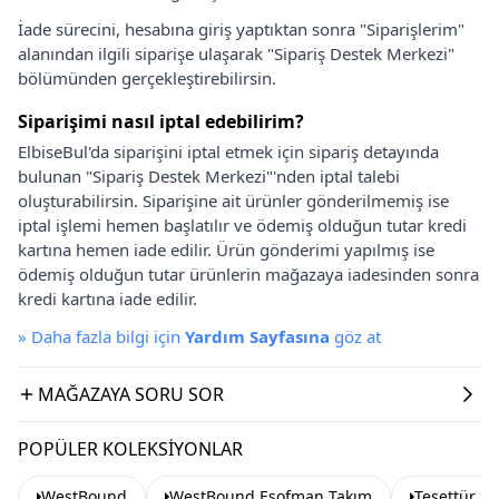
İade sürecini, hesabına giriş yaptıktan sonra "Siparişlerim"
alanından ilgili siparişe ulaşarak "Sipariş Destek Merkezi"
bölümünden gerçekleştirebilirsin.
Siparişimi nasıl iptal edebilirim?
ElbiseBul'da siparişini iptal etmek için sipariş detayında
bulunan "Sipariş Destek Merkezi"'nden iptal talebi
oluşturabilirsin. Siparişine ait ürünler gönderilmemiş ise
iptal işlemi hemen başlatılır ve ödemiş olduğun tutar kredi
kartına hemen iade edilir. Ürün gönderimi yapılmış ise
ödemiş olduğun tutar ürünlerin mağazaya iadesinden sonra
kredi kartına iade edilir.
»
Daha fazla bilgi için
Yardım Sayfasına
göz at
MAĞAZAYA SORU SOR
POPÜLER KOLEKSIYONLAR
WestBound
WestBound Eşofman Takım
Tesettür E