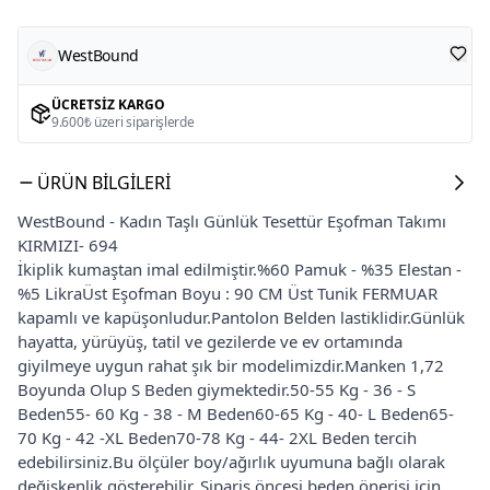
WestBound
ÜCRETSIZ KARGO
9.600₺ üzeri siparişlerde
ÜRÜN BILGILERI
WestBound - Kadın Taşlı Günlük Tesettür Eşofman Takımı
KIRMIZI- 694
İkiplik kumaştan imal edilmiştir.%60 Pamuk - %35 Elestan -
%5 LikraÜst Eşofman Boyu : 90 CM Üst Tunik FERMUAR
kapamlı ve kapüşonludur.Pantolon Belden lastiklidir.Günlük
hayatta, yürüyüş, tatil ve gezilerde ve ev ortamında
giyilmeye uygun rahat şık bir modelimizdir.Manken 1,72
Boyunda Olup S Beden giymektedir.50-55 Kg - 36 - S
Beden55- 60 Kg - 38 - M Beden60-65 Kg - 40- L Beden65-
70 Kg - 42 -XL Beden70-78 Kg - 44- 2XL Beden tercih
edebilirsiniz.Bu ölçüler boy/ağırlık uyumuna bağlı olarak
değişkenlik gösterebilir. Sipariş öncesi beden önerisi için