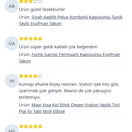
AB
Ürün güzel teșekkürler
Ürün
:
Siyah Kadife Peluş Kombinli Kapüşonlu Tunik
Taytlı Eşofman Takım
ÖA
Ürün süper geldi kaliteli çok beğendim
Ürün
:
Füme Garnili Fermuarlı Kapüşonlu Eşofman
Takım
YK
Kumaşı efsane bişey resmen. Viskon işte mis gibi,
üzerimde yok gibiydi. Mavisi de çok yakışıyor,
terletmiyo.
Ürün
:
Mavi Kısa Kol Etnik Desen Viskon Yazlık Tiril
Plaj Ev Tatil Midi Elbise
MS