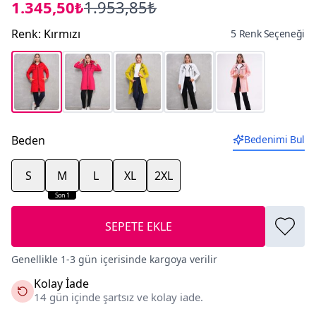
1.345,50₺
1.953,85₺
Renk
:
Kırmızı
5 Renk Seçeneği
Beden
Bedenimi Bul
S
M
L
XL
2XL
Son 1
SEPETE EKLE
Genellikle 1-3 gün içerisinde kargoya verilir
Kolay İade
14 gün içinde şartsız ve kolay iade.