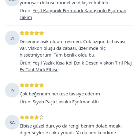
yumuşak dokusu.model ve dikişler kaliteli
Ürün
:
Yeşil Katyonik Fermuarlı Kapüşonlu Eşofman
Takım
IY
Desenine aşık oldum resmen. Çok özgün bi havası
var. Viskon oluşu da cabası, üzerimde hiç
hissetmiyorum. Tam benlik oldu bu.
Ürün
:
Yeşil Yazlık Kısa Kol Etnik Desen Viskon Tiril Plaj
Ev Tatil Midi Elbise
İY
Çok beğendim herkese tavsiye ederim
Ürün
:
Siyah Paça Lastikli Eşofman Altı
SA
Elbise güzel duruyo da rengi benim dolabımdaki
diger seylerle cok uymadi. Ya da ben kendime