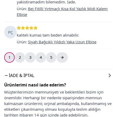
yakistiramadim bilemedim. Iade.
Ürün
:
Bej Fitilli Yırtmaçlı Kısa Kol Yazlık Midi Kalem
Elbise
PÇ
kaliteli kumas tam beden alinabilir.
Ürün
:
Siyah Bağcıklı Yıldızlı Yaka Uzun Elbise
1
2
3
4
5
İADE & İPTAL
Ürünlerimi nasıl iade ederim?
Müşterilerimizin memnuniyeti ve beklentileri bizim için
önemlidir. Herhangi bir nedenle siparişinden memnun
kalmazsan ürünlerini; orjinal ambalajında, kullanılmamış ve
etiketleri çıkarılmamış olması koşuluyla teslim aldığın
tarihten itibaren 14 gün içinde iade edebilirsin.