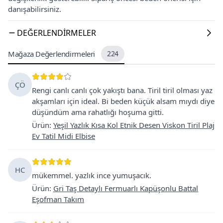
danışabilirsiniz.
DEĞERLENDIRMELER
Mağaza Değerlendirmeleri
224
ÇÖ
Rengi canlı canlı çok yakıştı bana. Tiril tiril olması yaz
akşamları için ideal. Bi beden küçük alsam mıydı diye
düşündüm ama rahatlığı hoşuma gitti.
Ürün
:
Yeşil Yazlık Kısa Kol Etnik Desen Viskon Tiril Plaj
Ev Tatil Midi Elbise
HC
mükemmel. yazlık ince yumuşacık.
Ürün
:
Gri Taş Detaylı Fermuarlı Kapüşonlu Battal
Eşofman Takım