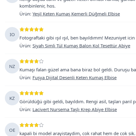
kombinlenir, hos.
Ürün
:
Yeşil Keten Kumaş Kemerli Düğmeli Elbise
IO
Fotograftaki gibi ışıl ışıl, ben bayıldımm! Mezuniyet icin
Ürün
:
Siyah Simli Tül Kumaş Balon Kol Tesettür Abiye
NZ
Kumaşı falan güzel ama bana biraz bol geldi. Duruşu b
Ürün
:
Fuşya Dijital Desenli Keten Kumaş Elbise
KZ
Görüldüğü gibi geldi, bayıldım. Rengi asil, taşları parıl p
Ürün
:
Lacivert Nursema Taşlı Krep Abiye Elbise
OE
kapali bi model arayistaydim, cok rahat hem de cok sik.