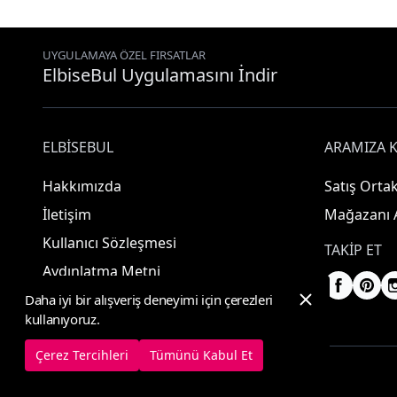
UYGULAMAYA ÖZEL FIRSATLAR
ElbiseBul Uygulamasını İndir
ELBISEBUL
ARAMIZA K
Hakkımızda
Satış Ortak
İletişim
Mağazanı 
Kullanıcı Sözleşmesi
TAKIP ET
Aydınlatma Metni
Daha iyi bir alışveriş deneyimi için çerezleri
kullanıyoruz.
Çerez Tercihleri
Tümünü Kabul Et
© 2025 ElbiseBul -
Her Hakkı Saklıdır