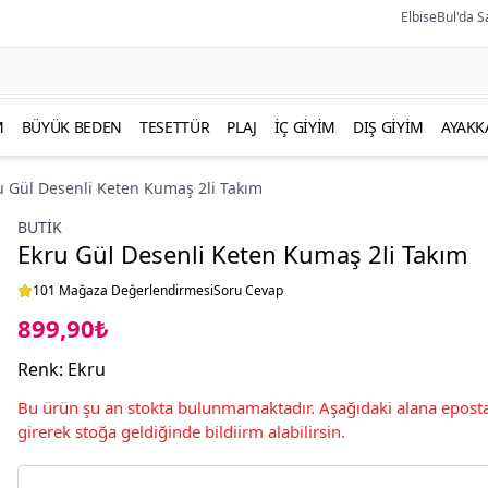
ElbiseBul'da S
M
BÜYÜK BEDEN
TESETTÜR
PLAJ
İÇ GIYIM
DIŞ GIYIM
AYAKK
u Gül Desenli Keten Kumaş 2li Takım
BUTIK
Ekru Gül Desenli Keten Kumaş 2li Takım
101 Mağaza Değerlendirmesi
Soru Cevap
899,90₺
Renk
:
Ekru
Bu ürün şu an stokta bulunmamaktadır. Aşağıdaki alana eposta
girerek stoğa geldiğinde bildiirm alabilirsin.