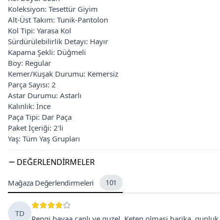
Koleksiyon: Tesettür Giyim
Alt-Üst Takım: Tunik-Pantolon
Kol Tipi: Yarasa Kol
Sürdürülebilirlik Detayı: Hayır
Kapama Şekli: Düğmeli
Boy: Regular
Kemer/Kuşak Durumu: Kemersiz
Parça Sayısı: 2
Astar Durumu: Astarlı
Kalınlık: İnce
Paça Tipi: Dar Paça
Paket İçeriği: 2'li
Yaş: Tüm Yaş Grupları
DEĞERLENDIRMELER
Mağaza Değerlendirmeleri
101
TD
Rengi bayaa canlı ve guzel. Keten olmasi harika, gunluk g