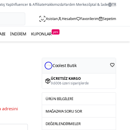
atış Yap
Influencer & Affiliate
Hakkımızda
Yardım Merkezi
İptal & İade
TR
Asistan
Hesabım
Favorilerim
Sepetim
yeni
ABI
İNDIRIM
KUPONLAR
Coolest Butik
ÜCRETSIZ KARGO
9.600₺ üzeri siparişlerde
ÜRÜN BILGILERI
 adresini
MAĞAZAYA SORU SOR
DEĞERLENDIRMELER