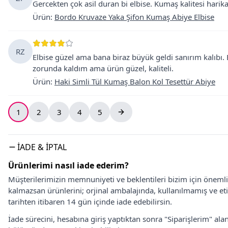
Gercekten çok asil duran bi elbise. Kumaş kalitesi harika
Ürün
:
Bordo Kruvaze Yaka Şifon Kumaş Abiye Elbise
RZ
Elbise güzel ama bana biraz büyük geldi sanırım kalıbı
zorunda kaldım ama ürün güzel, kaliteli.
Ürün
:
Haki Simli Tül Kumaş Balon Kol Tesettür Abiye
1
2
3
4
5
İADE & İPTAL
Ürünlerimi nasıl iade ederim?
Müşterilerimizin memnuniyeti ve beklentileri bizim için önem
kalmazsan ürünlerini; orjinal ambalajında, kullanılmamış ve eti
tarihten itibaren 14 gün içinde iade edebilirsin.
İade sürecini, hesabına giriş yaptıktan sonra "Siparişlerim" alan