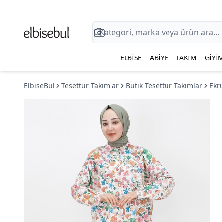
ELBISE
ABIYE
TAKIM
GIYI
ElbiseBul
Tesettür Takımlar
Butik Tesettür Takımlar
Ekr