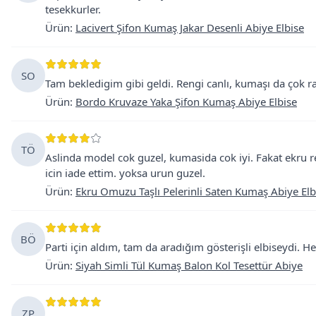
tesekkurler.
Ürün
:
Lacivert Şifon Kumaş Jakar Desenli Abiye Elbise
SO
Tam bekledigim gibi geldi. Rengi canlı, kumaşı da çok r
Ürün
:
Bordo Kruvaze Yaka Şifon Kumaş Abiye Elbise
TÖ
Aslinda model cok guzel, kumasida cok iyi. Fakat ekru 
icin iade ettim. yoksa urun guzel.
Ürün
:
Ekru Omuzu Taşlı Pelerinli Saten Kumaş Abiye Elb
BÖ
Parti için aldım, tam da aradığım gösterişli elbiseydi.
Ürün
:
Siyah Simli Tül Kumaş Balon Kol Tesettür Abiye
ZP