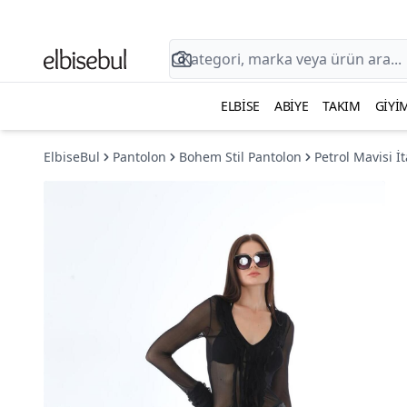
ELBISE
ABIYE
TAKIM
GIYI
ElbiseBul
Pantolon
Bohem Stil Pantolon
Petrol Mavisi İ