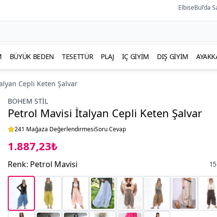
ElbiseBul'da S
M
BÜYÜK BEDEN
TESETTÜR
PLAJ
İÇ GIYIM
DIŞ GIYIM
AYAKK
talyan Cepli Keten Şalvar
BOHEM STIL
Petrol Mavisi İtalyan Cepli Keten Şalvar
241 Mağaza Değerlendirmesi
Soru Cevap
1.887,23₺
Renk
:
Petrol Mavisi
15