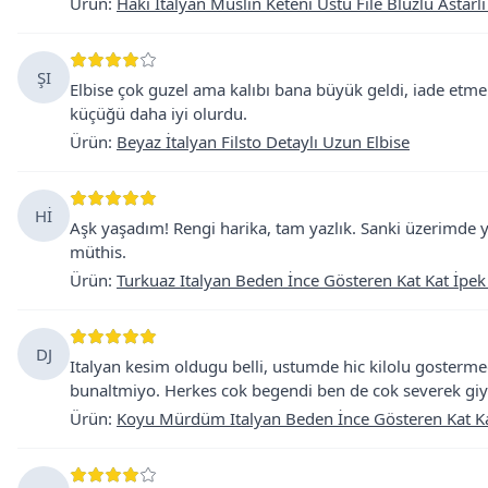
Ürün
:
Haki İtalyan Müslin Keteni Üstü File Bluzlu Astarlı
ŞI
Elbise çok guzel ama kalıbı bana büyük geldi, iade etm
küçüğü daha iyi olurdu.
Ürün
:
Beyaz İtalyan Filsto Detaylı Uzun Elbise
Hİ
Aşk yaşadım! Rengi harika, tam yazlık. Sanki üzerimde y
müthis.
Ürün
:
Turkuaz Italyan Beden İnce Gösteren Kat Kat İpek
DJ
Italyan kesim oldugu belli, ustumde hic kilolu gostermed
bunaltmiyo. Herkes cok begendi ben de cok severek gi
Ürün
:
Koyu Mürdüm Italyan Beden İnce Gösteren Kat Ka