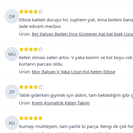
ÖP
Elbise kaliteli duruyo hic suphem yok. Ama bedeni bana 
Iade edicem mecbur.
Ürün
:
Bej Italyan Beden İnce Gösteren Kat Kat İpek Uzu
MÜ
Keten olmasi zaten artısı. V yaka kesimi ve kol boyu c
kurtarıcı parcasi oldu.
Ürün
:
Mor İtalyan V Yaka Uzun Kol Keten Elbise
ZP
Tatile giderken giymek için aldım, tam beklediğim gibi g
Ürün
:
Krem Asimetrik Keten Takım
KU
Kumaşı muhteşem, tam yazlık bi parça. Rengi de çok ho