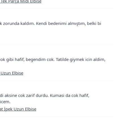
 Tek Parça Midi Elbise
ek zorunda kaldım. Kendi bedenimi almıştım, belki bi
ok gibi hafif, begendim cok. Tatilde giymek icin aldim,
 Uzun Elbise
i aksine cok zarif durdu. Kumasi da cok hafif,
yicem.
t İpek Uzun Elbise