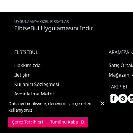
UYGULAMAYA ÖZEL FIRSATLAR
ElbiseBul Uygulamasını İndir
ELBISEBUL
ARAMIZA K
Hakkımızda
Satış Ortak
İletişim
Mağazanı 
Kullanıcı Sözleşmesi
TAKIP ET
Aydınlatma Metni
Daha iyi bir alışveriş deneyimi için çerezleri
kullanıyoruz.
Çerez Tercihleri
Tümünü Kabul Et
© 2025 ElbiseBul -
Her Hakkı Saklıdır