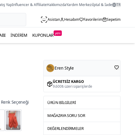
atış Yap
Influencer & Affiliate
Hakkımızda
Yardım Merkezi
İptal & İade
TR
Asistan
Hesabım
Favorilerim
Sepetim
yeni
ABI
İNDIRIM
KUPONLAR
Eren Style
ÜCRETSIZ KARGO
9.600₺ üzeri siparişlerde
 Renk Seçeneği
ÜRÜN BILGILERI
MAĞAZAYA SORU SOR
DEĞERLENDIRMELER