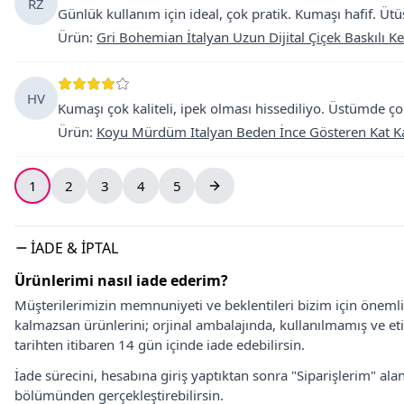
RZ
Günlük kullanım için ideal, çok pratik. Kumaşı hafif.
Ürün
:
Gri Bohemian İtalyan Uzun Dijital Çiçek Baskılı 
HV
Kumaşı çok kaliteli, ipek olması hissediliyo. Üstümde ço
Ürün
:
Koyu Mürdüm Italyan Beden İnce Gösteren Kat Ka
1
2
3
4
5
İADE & İPTAL
Ürünlerimi nasıl iade ederim?
Müşterilerimizin memnuniyeti ve beklentileri bizim için önem
kalmazsan ürünlerini; orjinal ambalajında, kullanılmamış ve eti
tarihten itibaren 14 gün içinde iade edebilirsin.
İade sürecini, hesabına giriş yaptıktan sonra "Siparişlerim" alan
bölümünden gerçekleştirebilirsin.