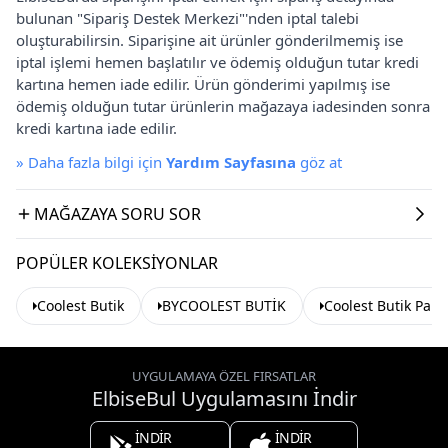
bulunan "Sipariş Destek Merkezi"'nden iptal talebi
oluşturabilirsin. Siparişine ait ürünler gönderilmemiş ise
iptal işlemi hemen başlatılır ve ödemiş olduğun tutar kredi
kartına hemen iade edilir. Ürün gönderimi yapılmış ise
ödemiş olduğun tutar ürünlerin mağazaya iadesinden sonra
kredi kartına iade edilir.
»
Daha fazla bilgi için
Yardım Sayfasına
göz at
MAĞAZAYA SORU SOR
POPÜLER KOLEKSIYONLAR
Coolest Butik
BYCOOLEST BUTİK
Coolest Butik Pant
UYGULAMAYA ÖZEL FIRSATLAR
ElbiseBul Uygulamasını İndir
İNDİR
İNDİR