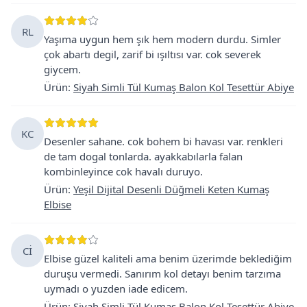
RL
Yaşıma uygun hem şık hem modern durdu. Simler
çok abartı degil, zarif bi ışıltısı var. cok severek
giycem.
Ürün
:
Siyah Simli Tül Kumaş Balon Kol Tesettür Abiye
KC
Desenler sahane. cok bohem bi havası var. renkleri
de tam dogal tonlarda. ayakkabılarla falan
kombinleyince cok havalı duruyo.
Ürün
:
Yeşil Dijital Desenli Düğmeli Keten Kumaş
Elbise
Cİ
Elbise güzel kaliteli ama benim üzerimde beklediğim
duruşu vermedi. Sanırım kol detayı benim tarzıma
uymadı o yuzden iade edicem.
Ürün
:
Siyah Simli Tül Kumaş Balon Kol Tesettür Abiye