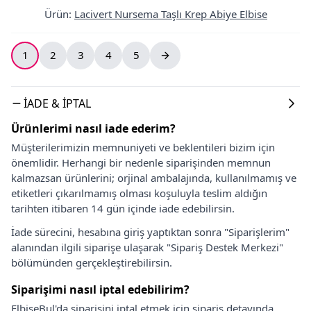
Ürün
:
Lacivert Nursema Taşlı Krep Abiye Elbise
1
2
3
4
5
İADE & İPTAL
Ürünlerimi nasıl iade ederim?
Müşterilerimizin memnuniyeti ve beklentileri bizim için
önemlidir. Herhangi bir nedenle siparişinden memnun
kalmazsan ürünlerini; orjinal ambalajında, kullanılmamış ve
etiketleri çıkarılmamış olması koşuluyla teslim aldığın
tarihten itibaren 14 gün içinde iade edebilirsin.
İade sürecini, hesabına giriş yaptıktan sonra "Siparişlerim"
alanından ilgili siparişe ulaşarak "Sipariş Destek Merkezi"
bölümünden gerçekleştirebilirsin.
Siparişimi nasıl iptal edebilirim?
ElbiseBul'da siparişini iptal etmek için sipariş detayında