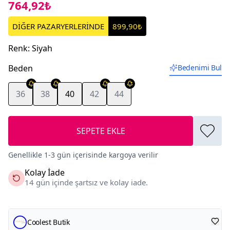
764,92₺
DİĞER PAZARYERLERİNDE
899,90₺
Renk
:
Siyah
Beden
Bedenimi Bul
36
38
40
42
44
SEPETE EKLE
Genellikle 1-3 gün içerisinde kargoya verilir
Kolay İade
14 gün içinde şartsız ve kolay iade.
Coolest Butik