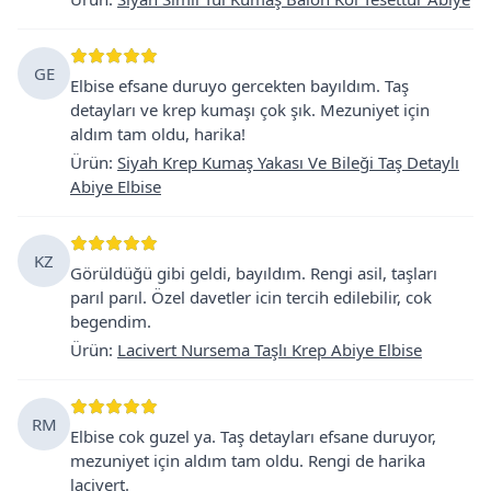
GE
Elbise efsane duruyo gercekten bayıldım. Taş
detayları ve krep kumaşı çok şık. Mezuniyet için
aldım tam oldu, harika!
Ürün
:
Siyah Krep Kumaş Yakası Ve Bileği Taş Detaylı
Abiye Elbise
KZ
Görüldüğü gibi geldi, bayıldım. Rengi asil, taşları
parıl parıl. Özel davetler icin tercih edilebilir, cok
begendim.
Ürün
:
Lacivert Nursema Taşlı Krep Abiye Elbise
RM
Elbise cok guzel ya. Taş detayları efsane duruyor,
mezuniyet için aldım tam oldu. Rengi de harika
lacivert.