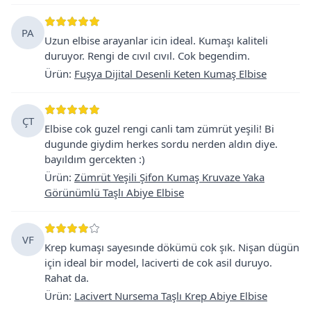
PA
Uzun elbise arayanlar icin ideal. Kumaşı kaliteli
duruyor. Rengi de cıvıl cıvıl. Cok begendim.
Ürün
:
Fuşya Dijital Desenli Keten Kumaş Elbise
ÇT
Elbise cok guzel rengi canli tam zümrüt yeşili! Bi
dugunde giydim herkes sordu nerden aldın diye.
bayıldım gercekten :)
Ürün
:
Zümrüt Yeşili Şifon Kumaş Kruvaze Yaka
Görünümlü Taşlı Abiye Elbise
VF
Krep kumaşı sayesınde dökümü cok şık. Nişan dügün
için ideal bir model, laciverti de cok asil duruyo.
Rahat da.
Ürün
:
Lacivert Nursema Taşlı Krep Abiye Elbise