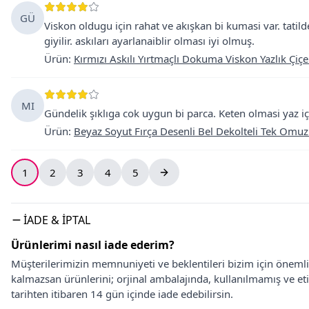
GÜ
Viskon oldugu için rahat ve akışkan bi kumasi var. ta
giyilir. askıları ayarlanaiblir olması iyi olmuş.
Ürün
:
Kırmızı Askılı Yırtmaçlı Dokuma Viskon Yazlık Çiçe
MI
Gündelik şıklıga cok uygun bi parca. Keten olmasi yaz iç
Ürün
:
Beyaz Soyut Fırça Desenli Bel Dekolteli Tek Omuz 
1
2
3
4
5
İADE & İPTAL
Ürünlerimi nasıl iade ederim?
Müşterilerimizin memnuniyeti ve beklentileri bizim için önem
kalmazsan ürünlerini; orjinal ambalajında, kullanılmamış ve eti
tarihten itibaren 14 gün içinde iade edebilirsin.