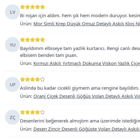
LV
Bi nişan için aldım. hem şık hem modern duruyor. kesim
Ürün
:
Mor Simli Krep Düşük Omuz Detaylı Askılı Kloş N
YU
Bayıldımm elbiseye tam yazlık kurtarıcı. Rengi canlı des
elbisem benden tam puan.
Ürün
:
Kırmızı Askılı Yırtmaçlı Dokuma Viskon Yazlık Çiçe
UF
Aslinda bu kadar cicekli giymem ama rengine bayildim. Ha
Ürün
:
Oranj Çiçek Desenli Göğüs Volan Detaylı Askılı Vis
ZÇ
Desenlerini beğenerek almıştım ama üzerimde istediğim
Ürün
:
Desen Zincir Desenli Göğüste Volan Detaylı Askılı 