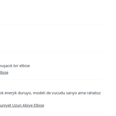
şacık bir elbise
lbise
ok enerjık duruyo, modeli de vucudu sarıyo ama rahatsız
uniyet Uzun Abiye Elbise