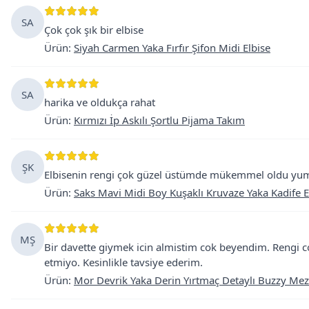
SA
Çok çok şık bir elbise
Ürün
:
Siyah Carmen Yaka Fırfır Şifon Midi Elbise
SA
harika ve oldukça rahat
Ürün
:
Kırmızı İp Askılı Şortlu Pijama Takım
ŞK
Elbisenin rengi çok güzel üstümde mükemmel oldu yumu
Ürün
:
Saks Mavi Midi Boy Kuşaklı Kruvaze Yaka Kadife E
MŞ
Bir davette giymek icin almistim cok beyendim. Rengi c
etmiyo. Kesinlikle tavsiye ederim.
Ürün
:
Mor Devrik Yaka Derin Yırtmaç Detaylı Buzzy Mez