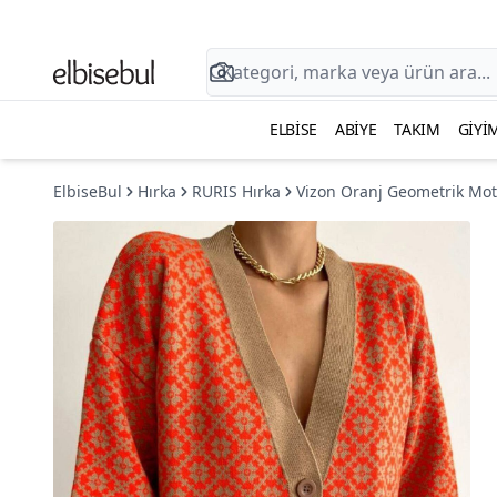
ELBISE
ABIYE
TAKIM
GIYI
ElbiseBul
Hırka
RURIS Hırka
Vizon Oranj Geometrik Motif