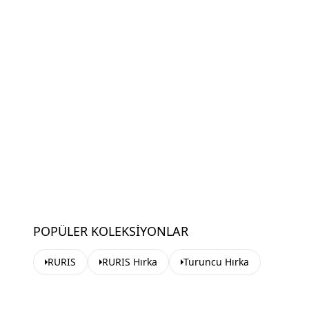
POPÜLER KOLEKSIYONLAR
RURIS
RURIS Hırka
Turuncu Hırka