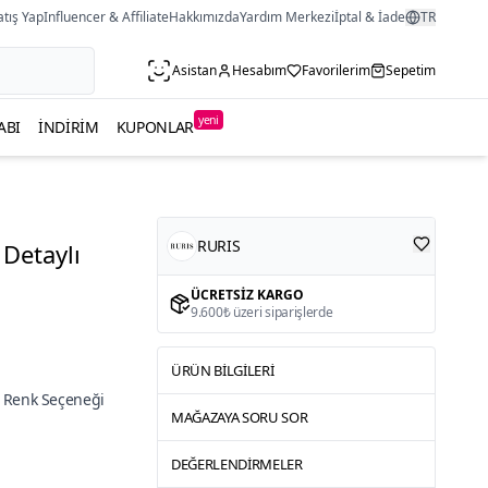
atış Yap
Influencer & Affiliate
Hakkımızda
Yardım Merkezi
İptal & İade
TR
Asistan
Hesabım
Favorilerim
Sepetim
yeni
ABI
İNDIRIM
KUPONLAR
RURIS
 Detaylı
ÜCRETSIZ KARGO
9.600₺ üzeri siparişlerde
ÜRÜN BILGILERI
 Renk Seçeneği
MAĞAZAYA SORU SOR
DEĞERLENDIRMELER