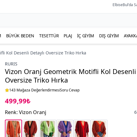
ElbiseBul'da S
M
BÜYÜK BEDEN
TESETTÜR
PLAJ
İÇ GIYIM
DIŞ GIYIM
AYAKK
li Kol Desenli Detaylı Oversize Triko Hırka
RURIS
Vizon Oranj Geometrik Motifli Kol Desenli
Oversize Triko Hırka
143 Mağaza Değerlendirmesi
Soru Cevap
499,99₺
Renk
:
Vizon Oranj
6