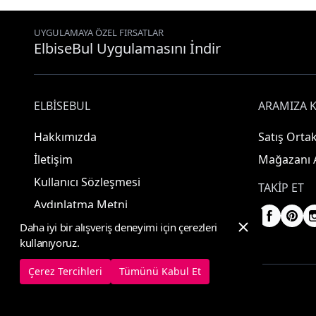
UYGULAMAYA ÖZEL FIRSATLAR
ElbiseBul Uygulamasını İndir
ELBISEBUL
ARAMIZA K
Hakkımızda
Satış Ortak
İletişim
Mağazanı 
Kullanıcı Sözleşmesi
TAKIP ET
Aydınlatma Metni
Daha iyi bir alışveriş deneyimi için çerezleri
kullanıyoruz.
Çerez Tercihleri
Tümünü Kabul Et
© 2025 ElbiseBul -
Her Hakkı Saklıdır