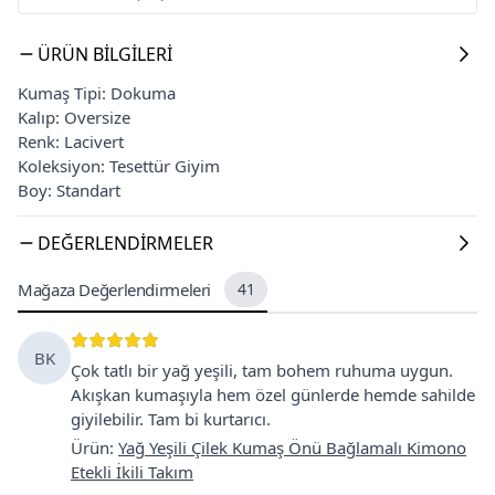
ÜRÜN BILGILERI
Kumaş Tipi: Dokuma
Kalıp: Oversize
Renk: Lacivert
Koleksiyon: Tesettür Giyim
Boy: Standart
DEĞERLENDIRMELER
Mağaza Değerlendirmeleri
41
BK
Çok tatlı bir yağ yeşili, tam bohem ruhuma uygun.
Akışkan kumaşıyla hem özel günlerde hemde sahilde
giyilebilir. Tam bi kurtarıcı.
Ürün
:
Yağ Yeşili Çilek Kumaş Önü Bağlamalı Kimono
Etekli İkili Takım