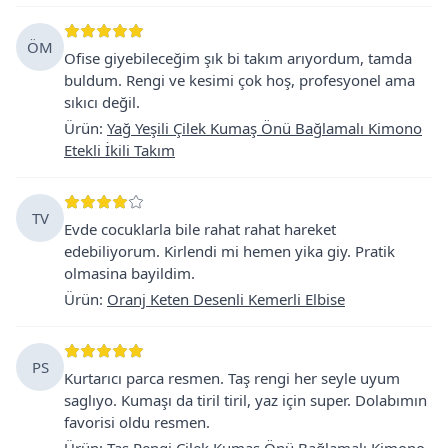
ÖM
Ofise giyebileceğim şık bi takım arıyordum, tamda
buldum. Rengi ve kesimi çok hoş, profesyonel ama
sıkıcı değil.
Ürün
:
Yağ Yeşili Çilek Kumaş Önü Bağlamalı Kimono
Etekli İkili Takım
TV
Evde cocuklarla bile rahat rahat hareket
edebiliyorum. Kirlendi mi hemen yika giy. Pratik
olmasina bayildim.
Ürün
:
Oranj Keten Desenli Kemerli Elbise
PS
Kurtarıcı parca resmen. Taş rengi her seyle uyum
saglıyo. Kumaşı da tiril tiril, yaz için super. Dolabımın
favorisi oldu resmen.
Ürün
:
Taş Rengi Çilek Kumaş Önü Bağlamalı Kimono