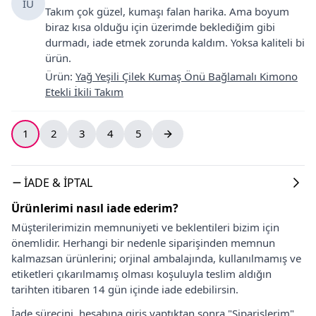
İU
Takım çok güzel, kumaşı falan harika. Ama boyum
biraz kısa olduğu için üzerimde beklediğim gibi
durmadı, iade etmek zorunda kaldım. Yoksa kaliteli bi
ürün.
Ürün
:
Yağ Yeşili Çilek Kumaş Önü Bağlamalı Kimono
Etekli İkili Takım
1
2
3
4
5
İADE & İPTAL
Ürünlerimi nasıl iade ederim?
Müşterilerimizin memnuniyeti ve beklentileri bizim için
önemlidir. Herhangi bir nedenle siparişinden memnun
kalmazsan ürünlerini; orjinal ambalajında, kullanılmamış ve
etiketleri çıkarılmamış olması koşuluyla teslim aldığın
tarihten itibaren 14 gün içinde iade edebilirsin.
İade sürecini, hesabına giriş yaptıktan sonra "Siparişlerim"