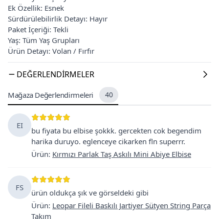
Ek Özellik: Esnek
Sürdürülebilirlik Detayı: Hayır
Paket İçeriği: Tekli
Yaş: Tüm Yaş Grupları
Ürün Detayı: Volan / Fırfır
DEĞERLENDIRMELER
Mağaza Değerlendirmeleri
40
EI
bu fiyata bu elbise şokkk. gercekten cok begendim
harika duruyo. eglenceye cikarken fln superrr.
Ürün
:
Kırmızı Parlak Taş Askılı Mini Abiye Elbise
FS
ürün oldukça şık ve görseldeki gibi
Ürün
:
Leopar Fileli Baskılı Jartiyer Sütyen String Parça
Takım