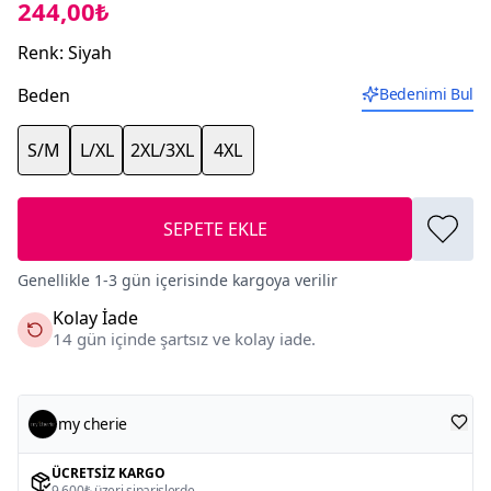
244,00₺
Renk
:
Siyah
Beden
Bedenimi Bul
S/M
L/XL
2XL/3XL
4XL
SEPETE EKLE
Genellikle 1-3 gün içerisinde kargoya verilir
Kolay İade
14 gün içinde şartsız ve kolay iade.
my cherie
ÜCRETSIZ KARGO
9.600₺ üzeri siparişlerde