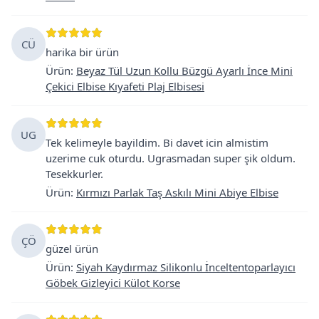
CÜ
harika bir ürün
Ürün
:
Beyaz Tül Uzun Kollu Büzgü Ayarlı İnce Mini
Çekici Elbise Kıyafeti Plaj Elbisesi
UG
Tek kelimeyle bayildim. Bi davet icin almistim
uzerime cuk oturdu. Ugrasmadan super şik oldum.
Tesekkurler.
Ürün
:
Kırmızı Parlak Taş Askılı Mini Abiye Elbise
ÇÖ
güzel ürün
Ürün
:
Siyah Kaydırmaz Silikonlu İnceltentoparlayıcı
Göbek Gizleyici Külot Korse