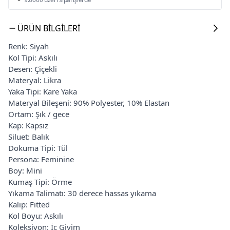
ÜRÜN BILGILERI
Renk: Siyah
Kol Tipi: Askılı
Desen: Çiçekli
Materyal: Likra
Yaka Tipi: Kare Yaka
Materyal Bileşeni: 90% Polyester, 10% Elastan
Ortam: Şık / gece
Kap: Kapsız
Siluet: Balık
Dokuma Tipi: Tül
Persona: Feminine
Boy: Mini
Kumaş Tipi: Örme
Yıkama Talimatı: 30 derece hassas yıkama
Kalıp: Fitted
Kol Boyu: Askılı
Koleksiyon: İç Giyim