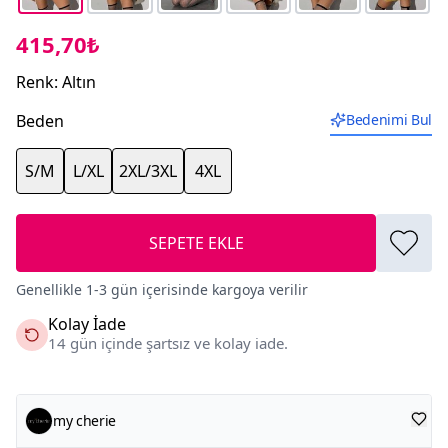
415,70₺
Renk
:
Altın
Beden
Bedenimi Bul
S/M
L/XL
2XL/3XL
4XL
SEPETE EKLE
Genellikle 1-3 gün içerisinde kargoya verilir
Kolay İade
14 gün içinde şartsız ve kolay iade.
my cherie