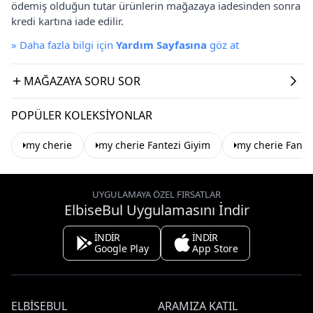
ödemiş olduğun tutar ürünlerin mağazaya iadesinden sonra
kredi kartına iade edilir.
»
Daha fazla bilgi için
Yardım Sayfasına
göz at
MAĞAZAYA SORU SOR
POPÜLER KOLEKSIYONLAR
my cherie
my cherie Fantezi Giyim
my cherie Fantez
UYGULAMAYA ÖZEL FIRSATLAR
ElbiseBul Uygulamasını İndir
İNDİR
İNDİR
Google Play
App Store
ELBISEBUL
ARAMIZA KATIL