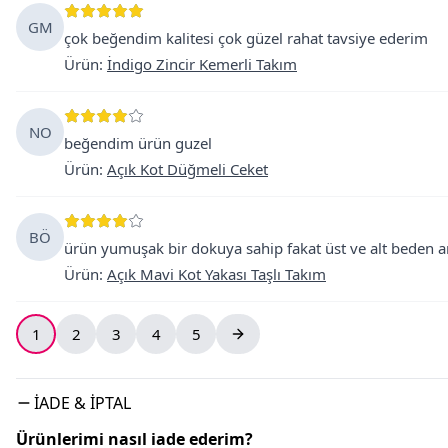
GM
çok beğendim kalitesi çok güzel rahat tavsiye ederim
Ürün
:
İndigo Zincir Kemerli Takım
NO
beğendim ürün guzel
Ürün
:
Açık Kot Düğmeli Ceket
BÖ
ürün yumuşak bir dokuya sahip fakat üst ve alt beden a
Ürün
:
Açık Mavi Kot Yakası Taşlı Takım
1
2
3
4
5
İADE & İPTAL
Ürünlerimi nasıl iade ederim?