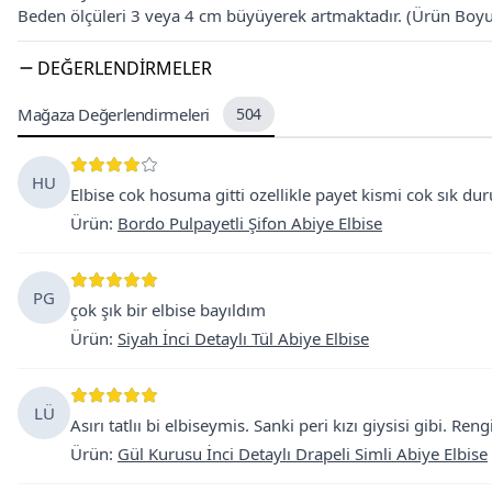
Beden ölçüleri 3 veya 4 cm büyüyerek artmaktadır. (Ürün Boy
DEĞERLENDIRMELER
Mağaza Değerlendirmeleri
504
HU
Elbise cok hosuma gitti ozellikle payet kismi cok sık dur
Ürün
:
Bordo Pulpayetli Şifon Abiye Elbise
PG
çok şık bir elbise bayıldım
Ürün
:
Siyah İnci Detaylı Tül Abiye Elbise
LÜ
Asırı tatlıı bi elbiseymis. Sanki peri kızı giysisi gibi. 
Ürün
:
Gül Kurusu İnci Detaylı Drapeli Simli Abiye Elbise