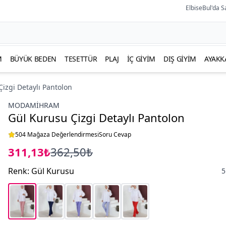
ElbiseBul'da S
M
BÜYÜK BEDEN
TESETTÜR
PLAJ
İÇ GIYIM
DIŞ GIYIM
AYAKK
izgi Detaylı Pantolon
MODAMIHRAM
Gül Kurusu Çizgi Detaylı Pantolon
504 Mağaza Değerlendirmesi
Soru Cevap
311,13₺
362,50₺
Renk
:
Gül Kurusu
5