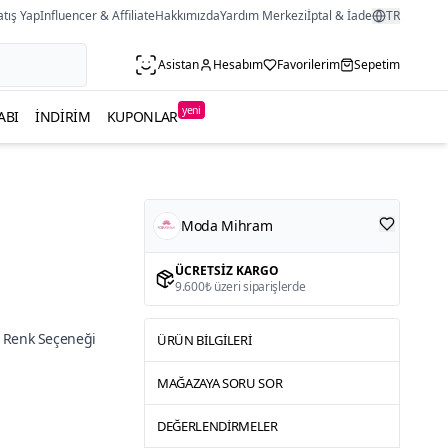
atış Yap
Influencer & Affiliate
Hakkımızda
Yardım Merkezi
İptal & İade
TR
Asistan
Hesabım
Favorilerim
Sepetim
yeni
ABI
İNDIRIM
KUPONLAR
Moda Mihram
ÜCRETSIZ KARGO
9.600₺ üzeri siparişlerde
 Renk Seçeneği
ÜRÜN BILGILERI
MAĞAZAYA SORU SOR
DEĞERLENDIRMELER