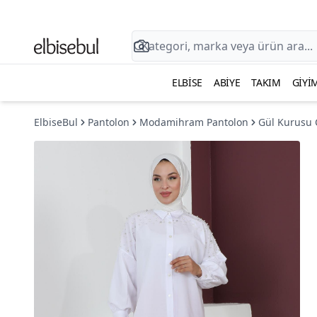
ELBISE
ABIYE
TAKIM
GIYI
ElbiseBul
Pantolon
Modamihram Pantolon
Gül Kurusu Ç