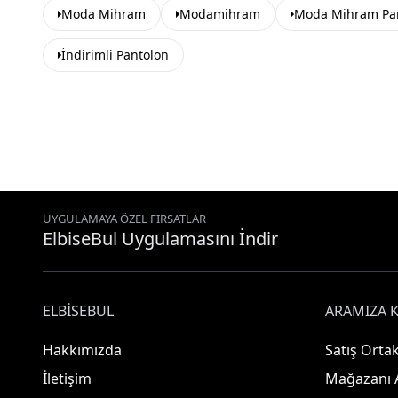
Moda Mihram
Modamihram
Moda Mihram Pa
İndirimli Pantolon
UYGULAMAYA ÖZEL FIRSATLAR
ElbiseBul Uygulamasını İndir
ELBISEBUL
ARAMIZA K
Hakkımızda
Satış Ortak
İletişim
Mağazanı 