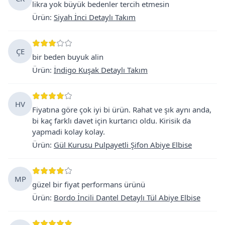
likra yok büyük bedenler tercih etmesin
Ürün
:
Siyah İnci Detaylı Takım
ÇE
bir beden buyuk alin
Ürün
:
İndigo Kuşak Detaylı Takım
HV
Fiyatına göre çok iyi bi ürün. Rahat ve şık aynı anda,
bi kaç farklı davet için kurtarıcı oldu. Kirisik da
yapmadi kolay kolay.
Ürün
:
Gül Kurusu Pulpayetli Şifon Abiye Elbise
MP
güzel bir fiyat performans ürünü
Ürün
:
Bordo İncili Dantel Detaylı Tül Abiye Elbise