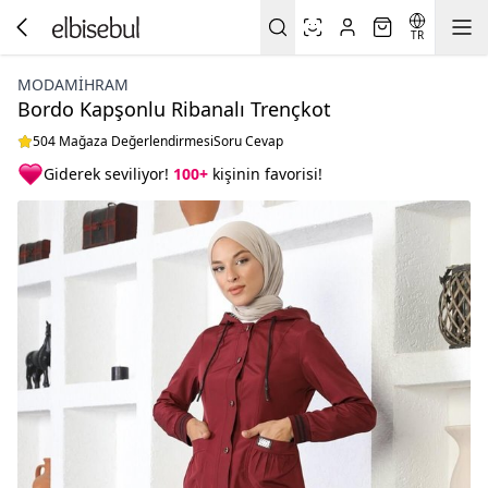
TR
MODAMIHRAM
Bordo Kapşonlu Ribanalı Trençkot
504 Mağaza Değerlendirmesi
Soru Cevap
Giderek seviliyor!
100+
kişinin favorisi!