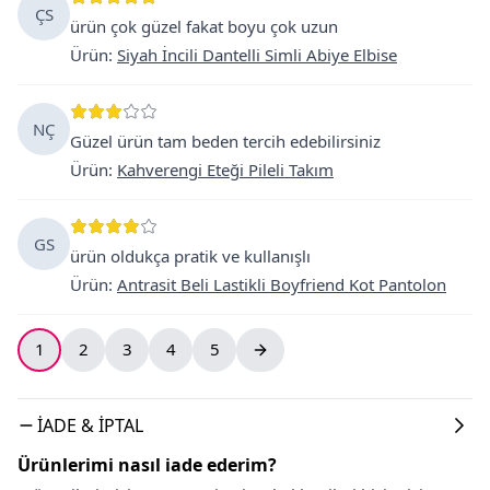
ÇS
ürün çok güzel fakat boyu çok uzun
Ürün
:
Siyah İncili Dantelli Simli Abiye Elbise
NÇ
Güzel ürün tam beden tercih edebilirsiniz
Ürün
:
Kahverengi Eteği Pileli Takım
GS
ürün oldukça pratik ve kullanışlı
Ürün
:
Antrasit Beli Lastikli Boyfriend Kot Pantolon
1
2
3
4
5
İADE & İPTAL
Ürünlerimi nasıl iade ederim?