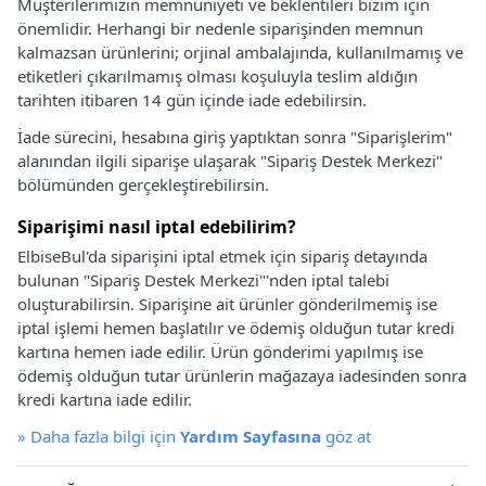
Müşterilerimizin memnuniyeti ve beklentileri bizim için
önemlidir. Herhangi bir nedenle siparişinden memnun
kalmazsan ürünlerini; orjinal ambalajında, kullanılmamış ve
etiketleri çıkarılmamış olması koşuluyla teslim aldığın
tarihten itibaren 14 gün içinde iade edebilirsin.
İade sürecini, hesabına giriş yaptıktan sonra "Siparişlerim"
alanından ilgili siparişe ulaşarak "Sipariş Destek Merkezi"
bölümünden gerçekleştirebilirsin.
Siparişimi nasıl iptal edebilirim?
ElbiseBul'da siparişini iptal etmek için sipariş detayında
bulunan "Sipariş Destek Merkezi"'nden iptal talebi
oluşturabilirsin. Siparişine ait ürünler gönderilmemiş ise
iptal işlemi hemen başlatılır ve ödemiş olduğun tutar kredi
kartına hemen iade edilir. Ürün gönderimi yapılmış ise
ödemiş olduğun tutar ürünlerin mağazaya iadesinden sonra
kredi kartına iade edilir.
»
Daha fazla bilgi için
Yardım Sayfasına
göz at