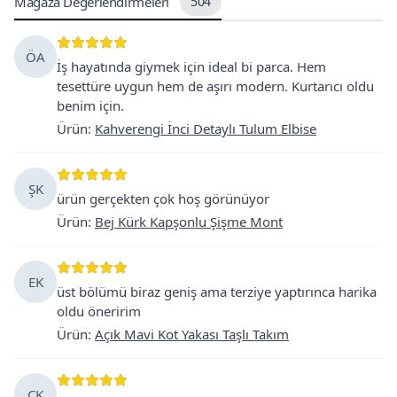
Mağaza Değerlendirmeleri
504
ÖA
İş hayatında giymek için ideal bi parca. Hem
tesettüre uygun hem de aşırı modern. Kurtarıcı oldu
benim için.
Ürün
:
Kahverengi İnci Detaylı Tulum Elbise
ŞK
ürün gerçekten çok hoş görünüyor
Ürün
:
Bej Kürk Kapşonlu Şişme Mont
EK
üst bölümü biraz geniş ama terziye yaptırınca harika
oldu öneririm
Ürün
:
Açık Mavi Kot Yakası Taşlı Takım
CK