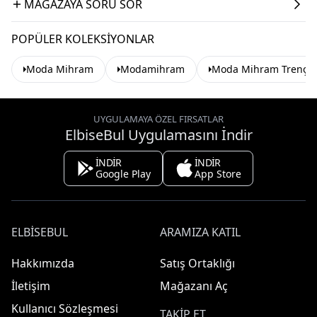
MAĞAZAYA SORU SOR
POPÜLER KOLEKSIYONLAR
Moda Mihram
Modamihram
Moda Mihram Trençko
UYGULAMAYA ÖZEL FIRSATLAR
ElbiseBul Uygulamasını İndir
İNDİR
İNDİR
Google Play
App Store
ELBISEBUL
ARAMIZA KATIL
Hakkımızda
Satış Ortaklığı
İletişim
Mağazanı Aç
Kullanıcı Sözleşmesi
TAKIP ET