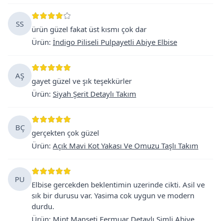
SS
ürün güzel fakat üst kısmı çok dar
Ürün
:
İndigo Piliseli Pulpayetli Abiye Elbise
AŞ
gayet güzel ve şık teşekkürler
Ürün
:
Siyah Şerit Detaylı Takım
BÇ
gerçekten çok güzel
Ürün
:
Açık Mavi Kot Yakası Ve Omuzu Taşlı Takım
PU
Elbise gercekden beklentimin uzerinde cikti. Asil ve
sık bir durusu var. Yasima cok uygun ve modern
durdu.
Ürün
:
Mint Manşeti Fermuar Detaylı Simli Abiye