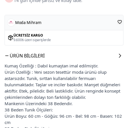
14 gün içinde şartsız ve kolay iade.
Moda Mihram
ÜCRETSIZ KARGO
9.600₺ üzeri siparişlerde
ÜRÜN BILGILERI
Kumaş Özelliği : Dabıl kumaştan imal edilmiştir.
Ürün Özelliği : Yeni sezon tesettür moda ürünü olup
astarsızdır. Tunik, sırttan kullanılabilir fermuarı
bulunmaktadır. Taşlar ve inciler baskıdır. Manşet düğmeleri
aktiftir. Etek, pilelidir. Beli lastiklidir. Ürün renginde konsept
çekimlerinden dolayı ton farklılığı olabilir.
Mankenin Üzerindeki 38 Bedendir.
38 Beden Tunik Ölçüleri:
Ürün Boyu: 60 cm - Göğüs: 96 cm - Bel: 98 cm - Basen: 102
cm