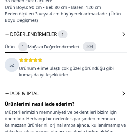
38 Beden Etek Ölçüleri:
Ürün Boyu: 90 cm - Bel: 80 cm - Basen: 120 cm
Beden ölçüleri 3 veya 4 cm büyüyerek artmaktadır. (Ürün
Boyu Değişmez)
DEĞERLENDIRMELER
1
Ürün
1
Mağaza Değerlendirmeleri
504
SZ
Ürünüm elime ulaştı çok güzel göründüğü gibi
kumaşıda iyi teşekkürler
İADE & İPTAL
Ürünlerimi nasıl iade ederim?
Müşterilerimizin memnuniyeti ve beklentileri bizim için
önemlidir. Herhangi bir nedenle siparişinden memnun
kalmazsan ürünlerini; orjinal ambalajında, kullanılmamış ve
etiketleri çıkarılmamış olması koşuluyla teslim aldığın