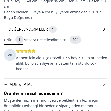
Ürün Boyu: 148 cm - Göğüs: 96 cm - Bel: 78 cm - Basen: 98
cm
Beden ölçüleri 3 veya 4 cm büyüyerek artmaktadır. (Ürün
Boyu Değişmez)
DEĞERLENDIRMELER
1
Ürün
1
Mağaza Değerlendirmeleri
504
PB
Annem icin aldık çok sevdi 1.56 boy 60 kilo 40 beden
aldık bol olsun diye ama üstten tam oturdu cok
begendık
İADE & İPTAL
Ürünlerimi nasıl iade ederim?
Müşterilerimizin memnuniyeti ve beklentileri bizim için
önemlidir. Herhangi bir nedenle siparişinden memnun
kalmazsan ürünlerini; orjinal ambalajında, kullanılmamış ve