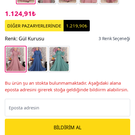
1.124,91₺
DİĞER PAZARYERLERİNDE
1.219,90₺
Renk
:
Gül Kurusu
3 Renk Seçeneği
Bu ürün şu an stokta bulunmamaktadır. Aşağıdaki alana
eposta adresini girerek stoğa geldiğinde bildiirm alabilirsin.
BILDIRIM AL