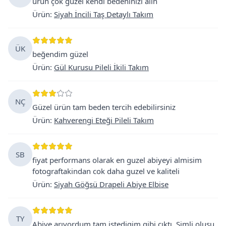
ürün çok güzel kendi bedeninizi alın
Ürün
:
Siyah İncili Taş Detaylı Takım
ÜK
beğendim güzel
Ürün
:
Gül Kurusu Pileli İkili Takım
NÇ
Güzel ürün tam beden tercih edebilirsiniz
Ürün
:
Kahverengi Eteği Pileli Takım
SB
fiyat performans olarak en guzel abiyeyi almisim
fotograftakindan cok daha guzel ve kaliteli
Ürün
:
Siyah Göğsü Drapeli Abiye Elbise
TY
Abiye arıyordum tam istedigim gibi çıktı. Simli oluşu