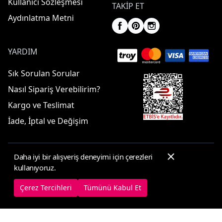
Kullanıcı Sözleşmesi
TAKIP ET
Aydınlatma Metni
YARDIM
Sık Sorulan Sorular
Nasıl Sipariş Verebilirim?
Kargo ve Teslimat
İade, İptal ve Değişim
Daha iyi bir alışveriş deneyimi için çerezleri
© 2025 ElbiseBul -
Her Hakkı Saklıdır
kullanıyoruz.
Çerez Tercihleri
Çerez Politikası
Çerez Tercihleri
Tümünü Kabul Et