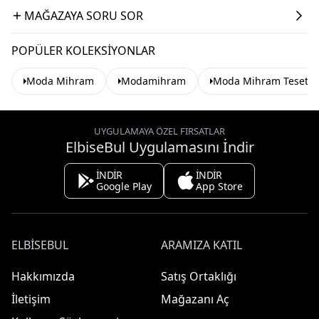
MAĞAZAYA SORU SOR
POPÜLER KOLEKSIYONLAR
Moda Mihram
Modamihram
Moda Mihram Tesettür
UYGULAMAYA ÖZEL FIRSATLAR
ElbiseBul Uygulamasını İndir
İNDİR
İNDİR
Google Play
App Store
ELBISEBUL
ARAMIZA KATIL
Hakkımızda
Satış Ortaklığı
İletişim
Mağazanı Aç