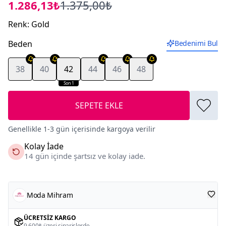
1.286,13₺
1.375,00₺
Renk
:
Gold
Beden
Bedenimi Bul
38
40
42
44
46
48
Son 1
SEPETE EKLE
Genellikle 1-3 gün içerisinde kargoya verilir
Kolay İade
14 gün içinde şartsız ve kolay iade.
Moda Mihram
ÜCRETSIZ KARGO
9.600₺ üzeri siparişlerde