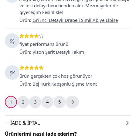
ve inci detayı beni benden aldı. Mezuniyetimde
giyeceğim kesinlikle!
Ürün
:
Gri İnci Detaylı Drapeli Simli Abiye Elbise
SŞ
fiyat performans ürünü
Ürün
:
Vizon Şerit Detaylı Takım
ŞK
ürün gerçekten çok hoş görünüyor
Ürün
:
Bej Kürk Kapşonlu Şişme Mont
1
2
3
4
5
İADE & İPTAL
Ürünlerimi nasıl iade ederim?