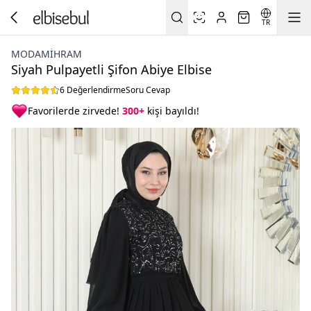
TR
MODAMIHRAM
Siyah Pulpayetli Şifon Abiye Elbise
6 Değerlendirme
Soru Cevap
Favorilerde zirvede!
300+
kişi bayıldı!