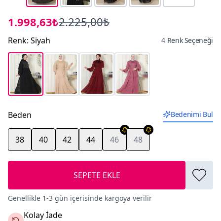
1.998,63₺
2.225,00₺
Renk
:
Siyah
4 Renk Seçeneği
Beden
Bedenimi Bul
38
40
42
44
46
48
SEPETE EKLE
Genellikle 1-3 gün içerisinde kargoya verilir
Kolay İade