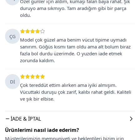
Özel günler için aldım, kumaşı falan baya rahat. Şık
duruyo ama sıkmıyo. Tam aradığım gibi bir parça
oldu.
ÇG
Model çok güzel ama benim vücut tipime uymadı
sanırım. Göğüs kısmı tam oldu ama alt bolum biraz
fazla bol durdu üzerimde. O yuzden iade etmek
zorunda kaldım.
Dİ
Çok tereddüt ettim alırken ama iyiki almışım.
Vücuttaki duruşu çok zarif, kalıbı rahat geldi. Kaliteli
ve şık bir elbise.
İADE & İPTAL
Ürünlerimi nasıl iade ederim?
Müşterilerimizin memnuniyeti ve beklentileri bizim için