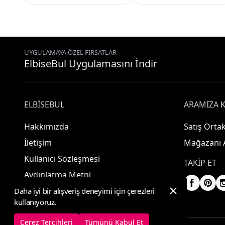
UYGULAMAYA ÖZEL FIRSATLAR
ElbiseBul Uygulamasını İndir
ELBISEBUL
ARAMIZA K
Hakkımızda
Satış Ortak
İletişim
Mağazanı 
Kullanıcı Sözleşmesi
TAKIP ET
Aydınlatma Metni
Daha iyi bir alışveriş deneyimi için çerezleri
kullanıyoruz.
Çerez Tercihleri
Tümünü Kabul Et