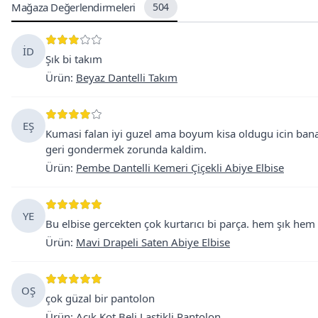
Mağaza Değerlendirmeleri
504
İD
Şık bi takım
Ürün
:
Beyaz Dantelli Takım
EŞ
Kumasi falan iyi guzel ama boyum kisa oldugu icin ban
geri gondermek zorunda kaldim.
Ürün
:
Pembe Dantelli Kemeri Çiçekli Abiye Elbise
YE
Bu elbise gercekten çok kurtarıcı bi parça. hem şık hem 
Ürün
:
Mavi Drapeli Saten Abiye Elbise
OŞ
çok güzal bir pantolon
Ürün
:
Açık Kot Beli Lastikli Pantolon