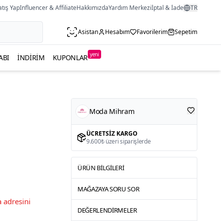
atış Yap
Influencer & Affiliate
Hakkımızda
Yardım Merkezi
İptal & İade
TR
Asistan
Hesabım
Favorilerim
Sepetim
yeni
ABI
İNDIRIM
KUPONLAR
Moda Mihram
ÜCRETSIZ KARGO
9.600₺ üzeri siparişlerde
ÜRÜN BILGILERI
MAĞAZAYA SORU SOR
 adresini
DEĞERLENDIRMELER