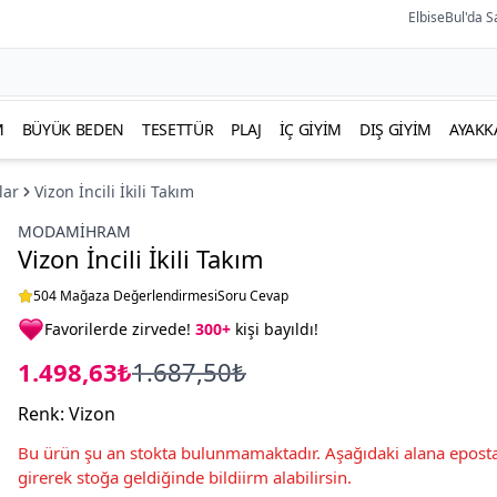
ElbiseBul'da S
M
BÜYÜK BEDEN
TESETTÜR
PLAJ
İÇ GIYIM
DIŞ GIYIM
AYAKK
lar
Vizon İncili İkili Takım
MODAMIHRAM
Vizon İncili İkili Takım
504 Mağaza Değerlendirmesi
Soru Cevap
Favorilerde zirvede!
300+
kişi bayıldı!
1.498,63₺
1.687,50₺
Renk
:
Vizon
Bu ürün şu an stokta bulunmamaktadır. Aşağıdaki alana eposta
girerek stoğa geldiğinde bildiirm alabilirsin.