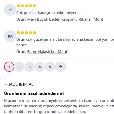
İY
Çok güzel arkadaşıma aldım beyendi
Ürün
:
Mavi Büyük Beden Kapşonlu Ribanalı Mont
FG
Ürün cok guzel ama alt tarafı mevlana kesim bol yani be
bence
Ürün
:
Füme Nakışlı Kot Mont
1
2
3
4
5
İADE & İPTAL
Ürünlerimi nasıl iade ederim?
Müşterilerimizin memnuniyeti ve beklentileri bizim için önem
kalmazsan ürünlerini; orjinal ambalajında, kullanılmamış ve eti
tarihten itibaren 14 gün içinde iade edebilirsin.