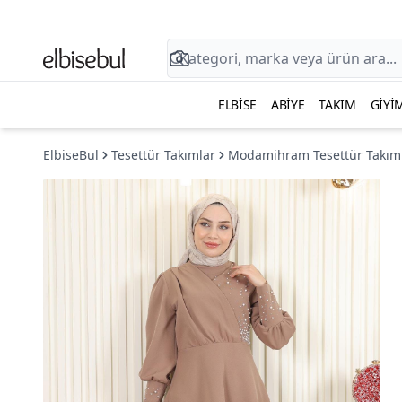
ELBISE
ABIYE
TAKIM
GIYI
ElbiseBul
Tesettür Takımlar
Modamihram Tesettür Takım