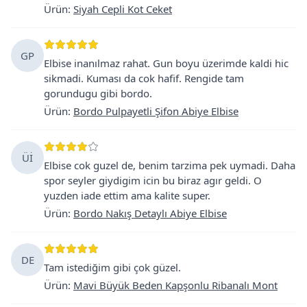
Ürün
:
Siyah Cepli Kot Ceket
GP
Elbise inanılmaz rahat. Gun boyu üzerimde kaldi hic
sikmadi. Kuması da cok hafif. Rengide tam
gorundugu gibi bordo.
Ürün
:
Bordo Pulpayetli Şifon Abiye Elbise
Üİ
Elbise cok guzel de, benim tarzima pek uymadi. Daha
spor seyler giydigim icin bu biraz agır geldi. O
yuzden iade ettim ama kalite super.
Ürün
:
Bordo Nakış Detaylı Abiye Elbise
DE
Tam istediğim gibi çok güzel.
Ürün
:
Mavi Büyük Beden Kapşonlu Ribanalı Mont