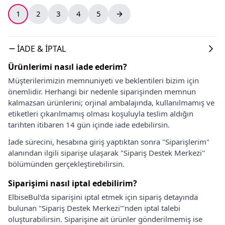
1
2
3
4
5
İADE & İPTAL
Ürünlerimi nasıl iade ederim?
Müşterilerimizin memnuniyeti ve beklentileri bizim için
önemlidir. Herhangi bir nedenle siparişinden memnun
kalmazsan ürünlerini; orjinal ambalajında, kullanılmamış ve
etiketleri çıkarılmamış olması koşuluyla teslim aldığın
tarihten itibaren 14 gün içinde iade edebilirsin.
İade sürecini, hesabına giriş yaptıktan sonra "Siparişlerim"
alanından ilgili siparişe ulaşarak "Sipariş Destek Merkezi"
bölümünden gerçekleştirebilirsin.
Siparişimi nasıl iptal edebilirim?
ElbiseBul'da siparişini iptal etmek için sipariş detayında
bulunan "Sipariş Destek Merkezi"'nden iptal talebi
oluşturabilirsin. Siparişine ait ürünler gönderilmemiş ise