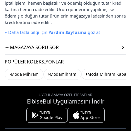
iptal işlemi hemen başlatılır ve ödemiş olduğun tutar kredi
kartına hemen iade edilir. Ürün gönderimi yapılmış ise
ödemiş olduğun tutar ürünlerin mağazaya iadesinden sonra
kredi kartına iade edilir.
»
Daha fazla bilgi için
Yardım Sayfasına
göz at
MAĞAZAYA SORU SOR
POPÜLER KOLEKSIYONLAR
Moda Mihram
Modamihram
Moda Mihram Kaban
UYGULAMAYA ÖZEL FIRSATLAR
ElbiseBul Uygulamasını İndir
İNDİR
İNDİR
Google Play
App Store