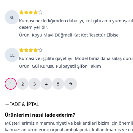
SL
Kumaşı beklediğimden daha iyi, kot gibi ama yumuşacık. İş
desem yeridir.
Ürün
:
Koyu Mavi Düğmeli Kat Kot Tesettür Elbise
CL
Kumaşı ve işçilihi gayet iyi. Model biraz daha salaş duru
Ürün
:
Gül Kurusu Pulpayetli Şifon Takım
1
2
3
4
5
İADE & İPTAL
Ürünlerimi nasıl iade ederim?
Müşterilerimizin memnuniyeti ve beklentileri bizim için önem
kalmazsan ürünlerini; orjinal ambalajında, kullanılmamış ve eti