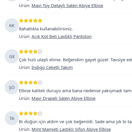
Ürün
:
Mavi Tüy Detaylı Saten Abiye Elbise
KK
Rahatlıkla kullanabilirsiniz.
Ürün
:
Açık Kot Beli Lastikli Pantolon
GE
Çok hızlı ulaştı elime. Beğendim gayet güzel. Tavsiye ed
Ürün
:
İndigo Ceketli Takım
ŞÖ
Elbise kaliteli duruyo ama bana nedense yakışmadı tam. T
Ürün
:
Mavi Drapeli Saten Abiye Elbise
TA
Bi düğün için aldım ve çok beğenildi. Sade ama şık bi tas
Ürün
:
Mint Manşeti Lastikli Şifon Abiye Elbise