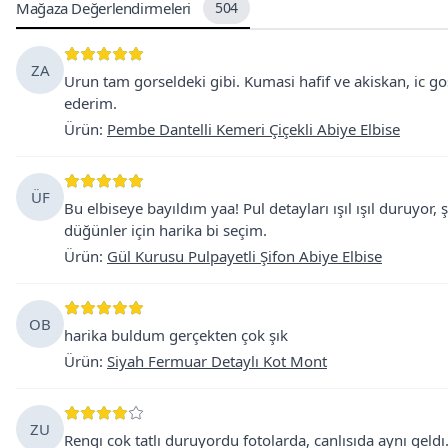
Mağaza Değerlendirmeleri
504
ZA
Urun tam gorseldeki gibi. Kumasi hafif ve akiskan, ic go
ederim.
Ürün
:
Pembe Dantelli Kemeri Çiçekli Abiye Elbise
ÜF
Bu elbiseye bayıldım yaa! Pul detayları ışıl ışıl duruyor,
düğünler için harika bi seçim.
Ürün
:
Gül Kurusu Pulpayetli Şifon Abiye Elbise
OB
harika buldum gerçekten çok şık
Ürün
:
Siyah Fermuar Detaylı Kot Mont
ZU
Rengı cok tatlı duruyordu fotolarda, canlısıda aynı geldı