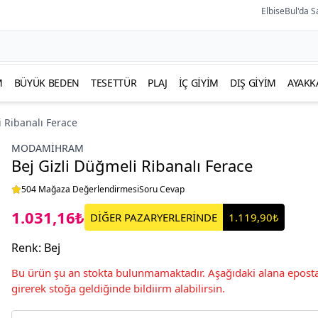
ElbiseBul'da S
M
BÜYÜK BEDEN
TESETTÜR
PLAJ
İÇ GIYIM
DIŞ GIYIM
AYAKK
i Ribanalı Ferace
MODAMIHRAM
Bej Gizli Düğmeli Ribanalı Ferace
504 Mağaza Değerlendirmesi
Soru Cevap
1.031,16₺
DİĞER PAZARYERLERİNDE
1.119,90₺
Renk
:
Bej
Bu ürün şu an stokta bulunmamaktadır. Aşağıdaki alana eposta
girerek stoğa geldiğinde bildiirm alabilirsin.