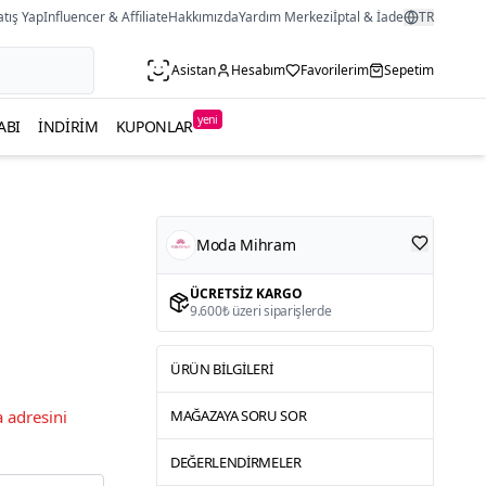
atış Yap
Influencer & Affiliate
Hakkımızda
Yardım Merkezi
İptal & İade
TR
Asistan
Hesabım
Favorilerim
Sepetim
yeni
ABI
İNDIRIM
KUPONLAR
Moda Mihram
ÜCRETSIZ KARGO
9.600₺ üzeri siparişlerde
ÜRÜN BILGILERI
 adresini
MAĞAZAYA SORU SOR
DEĞERLENDIRMELER