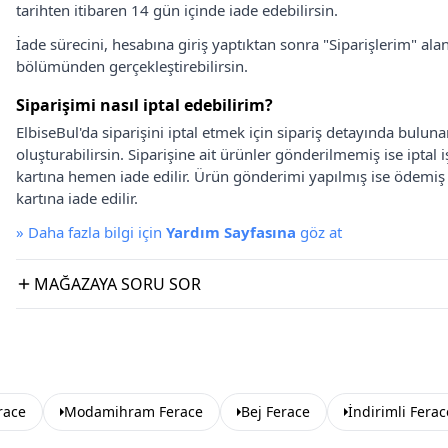
tarihten itibaren 14 gün içinde iade edebilirsin.
İade sürecini, hesabına giriş yaptıktan sonra "Siparişlerim" alan
bölümünden gerçekleştirebilirsin.
Siparişimi nasıl iptal edebilirim?
ElbiseBul'da siparişini iptal etmek için sipariş detayında bulun
oluşturabilirsin. Siparişine ait ürünler gönderilmemiş ise iptal
kartına hemen iade edilir. Ürün gönderimi yapılmış ise ödemi
kartına iade edilir.
»
Daha fazla bilgi için
Yardım Sayfasına
göz at
MAĞAZAYA SORU SOR
race
Modamihram Ferace
Bej Ferace
İndirimli Ferac