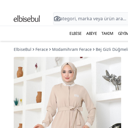
ELBISE
ABIYE
TAKIM
GIYI
ElbiseBul
Ferace
Modamihram Ferace
Bej Gizli Düğmel