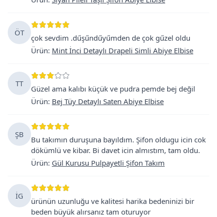
ÖT
çok sevdim .dűşűndűyűmden de çok gűzel oldu
Ürün
:
Mint İnci Detaylı Drapeli Simli Abiye Elbise
TT
Güzel ama kalıbı küçük ve pudra pemde bej değil
Ürün
:
Bej Tüy Detaylı Saten Abiye Elbise
ŞB
Bu takımın duruşuna bayıldım. Şifon oldugu icin cok
dökümlü ve kibar. Bi davet icin almıstım, tam oldu.
Ürün
:
Gül Kurusu Pulpayetli Şifon Takım
İG
ürünün uzunluğu ve kalitesi harika bedeninizi bir
beden büyük alırsanız tam oturuyor