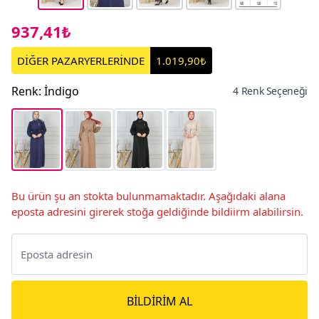
937,41₺
DİĞER PAZARYERLERİNDE
1.019,90₺
Renk
:
İndigo
4 Renk Seçeneği
Bu ürün şu an stokta bulunmamaktadır. Aşağıdaki alana
eposta adresini girerek stoğa geldiğinde bildiirm alabilirsin.
BILDIRIM AL