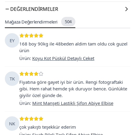
DEĞERLENDIRMELER
Mağaza Değerlendirmeleri
504
EY
168 boy 90kg ile 48beden aldim tam oldu cok guzel
ürün
Ürün
:
Koyu Kot Püskül Detaylı Ceket
TK
Fiyatına göre gayet iyi bir ürün. Rengi fotograftaki
gibi. Hem rahat hemde şık duruyor bence. Günlükte
giyilir özel günde de.
Ürün
:
Mint Manşeti Lastikli Şifon Abiye Elbise
NK
çok yakıştı teşekkür ederim
Ürün
:
Siyah Pileli Taşlı Şifon Abiye Elbise