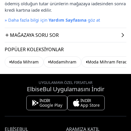
ödemiş olduğun tutar ürünlerin mağazaya iadesinden sonra
kredi kartına iade edilir.
»
Daha fazla bilgi için
Yardım Sayfasına
göz at
MAĞAZAYA SORU SOR
POPÜLER KOLEKSIYONLAR
Moda Mihram
Modamihram
Moda Mihram Ferace
UYGULAMAYA ÖZEL FIRSATLAR
ElbiseBul Uygulamasını İndir
İNDİR
İNDİR
Google Play
App Store
ELBISEBUL
ARAMIZA KATIL