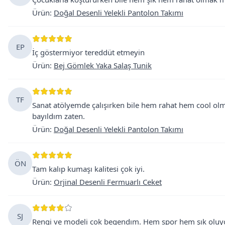
Ürün
:
Doğal Desenli Yelekli Pantolon Takımı
EP
İç göstermiyor tereddüt etmeyin
Ürün
:
Bej Gömlek Yaka Salaş Tunik
TF
Sanat atölyemde çalışırken bile hem rahat hem cool ol
bayıldım zaten.
Ürün
:
Doğal Desenli Yelekli Pantolon Takımı
ÖN
Tam kalıp kumaşı kalitesi çok iyi.
Ürün
:
Orjinal Desenli Fermuarlı Ceket
SJ
Rengi ve modeli cok begendım. Hem spor hem şık oluyo.