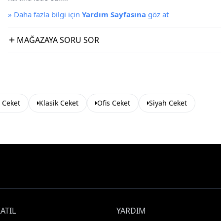
»
Daha fazla bilgi için
Yardım Sayfasına
göz at
MAĞAZAYA SORU SOR
l Ceket
Klasik Ceket
Ofis Ceket
Siyah Ceket
ATIL
YARDIM