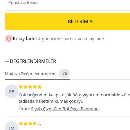
BILDIRIM AL
Kolay İade
14 gün içinde şartsız ve kolay iade.
DEĞERLENDIRMELER
Mağaza Değerlendirmeleri
76
ZB
Çok beğendim kalıp küçük 38 giyiyorum normalde 40 ist
tadilatla hallettim kumaş çok iyi.
Ürün
:
Siyah Çizgi Cep Bol Paça Pantolon
IM