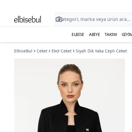
ELBISE
ABIYE
TAKIM
GIYI
ElbiseBul
Ceket
Ekol Ceket
Siyah Dik Yaka Cepli Ceket