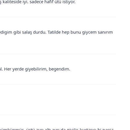
 kaliteside iyi. sadece hafif ütü istiyor.
ledigim gibi salaş durdu. Tatilde hep bunu giycem sanırım
l. Her yerde giyebilirim, begendim.
ünmüş. üstü ayrı altı ayrı da giyilir. kurtarıcı bi parça.