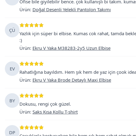
Ofise bile giyilebilir bence. çok kullanışlı bi takım. kumaş
Ürün
:
Doğal Desenli Yelekli Pantolon Takımı
ÇÜ
Yazlık için süper bi elbise. Kumas cok rahat, tamda bek
:)
Ürün
:
Ekru V Yaka M38283-2y5 Uzun Elbise
EV
Rahatlığına bayıldım. Hem şık hem de yaz için çook idea
Ürün
:
Ekru V Yaka Brode Detaylı Maxi Elbise
BY
Dokusu, rengi çok güzel.
Ürün
:
Saks Kısa Kollu T-shirt
DP
Çocuklarla koştururken bile hem şık hem rahat olmak mümk