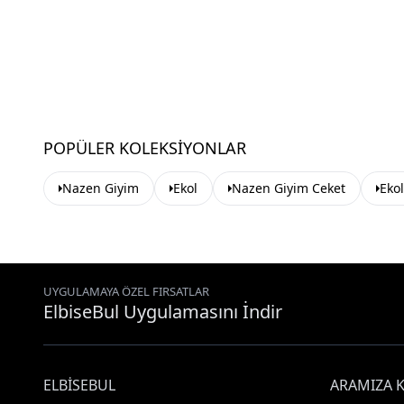
POPÜLER KOLEKSIYONLAR
Nazen Giyim
Ekol
Nazen Giyim Ceket
Eko
UYGULAMAYA ÖZEL FIRSATLAR
ElbiseBul Uygulamasını İndir
ELBISEBUL
ARAMIZA K