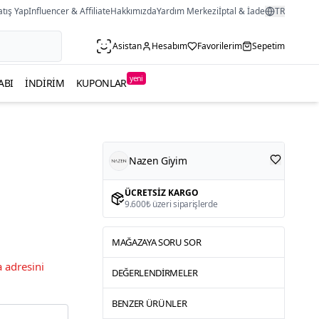
atış Yap
Influencer & Affiliate
Hakkımızda
Yardım Merkezi
İptal & İade
TR
Asistan
Hesabım
Favorilerim
Sepetim
yeni
ABI
İNDIRIM
KUPONLAR
Nazen Giyim
ÜCRETSIZ KARGO
9.600₺ üzeri siparişlerde
MAĞAZAYA SORU SOR
 adresini
DEĞERLENDIRMELER
BENZER ÜRÜNLER