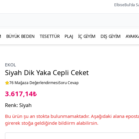
ElbiseBul'da S
M
BÜYÜK BEDEN
TESETTÜR
PLAJ
İÇ GIYIM
DIŞ GIYIM
AYAKK
EKOL
Siyah Dik Yaka Cepli Ceket
76 Mağaza Değerlendirmesi
Soru Cevap
3.617,14₺
Renk
:
Siyah
Bu ürün şu an stokta bulunmamaktadır. Aşağıdaki alana eposta
girerek stoğa geldiğinde bildiirm alabilirsin.