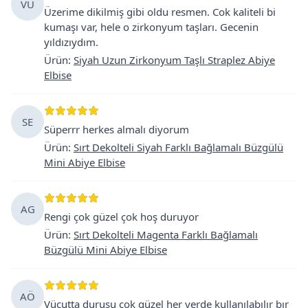
VU
Üzerime dikilmiş gibi oldu resmen. Cok kaliteli bi
kumaşı var, hele o zirkonyum taşları. Gecenin
yıldızıydım.
Ürün
:
Siyah Uzun Zirkonyum Taşlı Straplez Abiye
Elbise
SE
Süperrr herkes almalı diyorum
Ürün
:
Sırt Dekolteli Siyah Farklı Bağlamalı Büzgülü
Mini Abiye Elbise
AG
Rengi çok güzel çok hoş duruyor
Ürün
:
Sırt Dekolteli Magenta Farklı Bağlamalı
Büzgülü Mini Abiye Elbise
AÖ
Vücutta duruşu çok güzel her yerde kullanılabılır bır