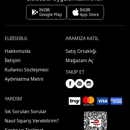
İNDİR
İNDİR
Google Play
App Store
ELBISEBUL
ARAMIZA KATIL
Hakkımızda
Satış Ortaklığı
İletişim
Mağazanı Aç
Kullanıcı Sözleşmesi
TAKIP ET
Aydınlatma Metni
YARDIM
Sık Sorulan Sorular
Nasıl Sipariş Verebilirim?