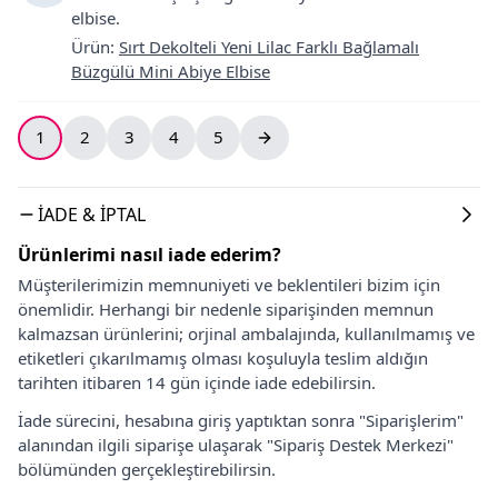
elbise.
Ürün
:
Sırt Dekolteli Yeni Lilac Farklı Bağlamalı
Büzgülü Mini Abiye Elbise
1
2
3
4
5
İADE & İPTAL
Ürünlerimi nasıl iade ederim?
Müşterilerimizin memnuniyeti ve beklentileri bizim için
önemlidir. Herhangi bir nedenle siparişinden memnun
kalmazsan ürünlerini; orjinal ambalajında, kullanılmamış ve
etiketleri çıkarılmamış olması koşuluyla teslim aldığın
tarihten itibaren 14 gün içinde iade edebilirsin.
İade sürecini, hesabına giriş yaptıktan sonra "Siparişlerim"
alanından ilgili siparişe ulaşarak "Sipariş Destek Merkezi"
bölümünden gerçekleştirebilirsin.