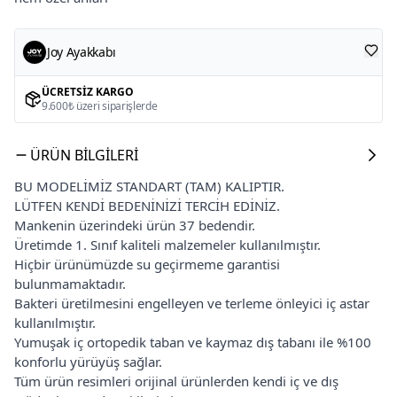
Joy Ayakkabı
ÜCRETSIZ KARGO
9.600₺ üzeri siparişlerde
ÜRÜN BILGILERI
BU MODELİMİZ STANDART (TAM) KALIPTIR.
LÜTFEN KENDİ BEDENİNİZİ TERCİH EDİNİZ.
Mankenin üzerindeki ürün 37 bedendir.
Üretimde 1. Sınıf kaliteli malzemeler kullanılmıştır.
Hiçbir ürünümüzde su geçirmeme garantisi
bulunmamaktadır.
Bakteri üretilmesini engelleyen ve terleme önleyici iç astar
kullanılmıştır.
Yumuşak iç ortopedik taban ve kaymaz dış tabanı ile %100
konforlu yürüyüş sağlar.
Tüm ürün resimleri orijinal ürünlerden kendi iç ve dış