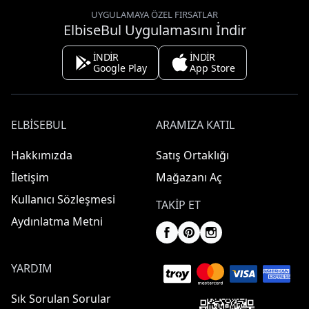
UYGULAMAYA ÖZEL FIRSATLAR
ElbiseBul Uygulamasını İndir
İNDİR
İNDİR
Google Play
App Store
ELBISEBUL
ARAMIZA KATIL
Hakkımızda
Satış Ortaklığı
İletişim
Mağazanı Aç
Kullanıcı Sözleşmesi
TAKIP ET
Aydınlatma Metni
YARDIM
Sık Sorulan Sorular