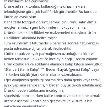
stüdyolarımızda çekilmiştir.
Ürüne ait renk tonları, kullandığınız cihazın ekran
teknolojisine göre çok hafif farklı görünebilir, Bu konuda
lütfen anlayışlı olun.
Daha fazla fotoğraf görüntülemek için ürünü satın almış
müşterilerimizin geri bildirimlerini okuyabilirsiniz.
Ürünün teknik özellikleri ve malzemeleri detaylıca 'Ürün
Özellikleri' alanında belirtilmiştir.
Tüm ürünlerimiz faturalıdır. Siparişiniz sonrası faturanız e-
posta adresinize dijital olarak iletilecektir.
Lütfen topuk ve ayak parmağınızın uzunluğunu ölçerek
beden tablosunu dikkatlice inceleyip doğru seçim yapınız.
Ürün özellikleri ve açıklama alanında kalıp bilgisi mevcuttur.
"Standart (tam) Kalıp", "1 Beden Büyük (geniş) Kalıp" veya
"1 Beden Küçük (dar) Kalıp" olarak yazmaktadır.
Eğer ayağınızın genişliği normalden daha geniş veya taraklı
ayak yapısına sahipseniz, 1 beden büyük tercih edebilirsiniz.
Ürünün beden tablosunu inceleyiniz.
Siparişiniz hazırlanırken kalite kontrol ve paketleme olmak
üzere 2 aşamalı kontrolden geçmekte ve kusursuz bir
paketleme yapılmaktadır.