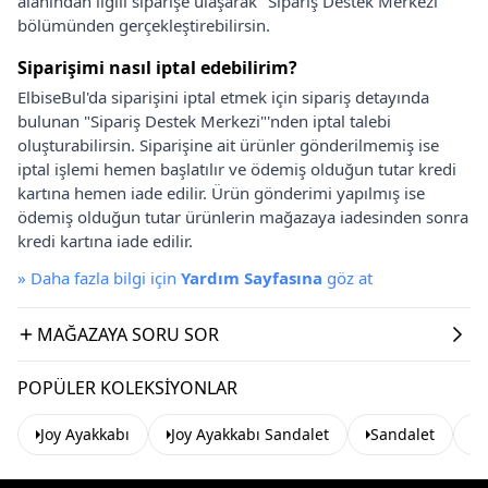
alanından ilgili siparişe ulaşarak "Sipariş Destek Merkezi"
bölümünden gerçekleştirebilirsin.
Siparişimi nasıl iptal edebilirim?
ElbiseBul'da siparişini iptal etmek için sipariş detayında
bulunan "Sipariş Destek Merkezi"'nden iptal talebi
oluşturabilirsin. Siparişine ait ürünler gönderilmemiş ise
iptal işlemi hemen başlatılır ve ödemiş olduğun tutar kredi
kartına hemen iade edilir. Ürün gönderimi yapılmış ise
ödemiş olduğun tutar ürünlerin mağazaya iadesinden sonra
kredi kartına iade edilir.
»
Daha fazla bilgi için
Yardım Sayfasına
göz at
MAĞAZAYA SORU SOR
POPÜLER KOLEKSIYONLAR
Joy Ayakkabı
Joy Ayakkabı Sandalet
Sandalet
Y