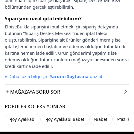
alanından ilgili siparişe ulaşarak "Sipariş Destek Merkezi"
bölümünden gerçekleştirebilirsin.
Siparişimi nasıl iptal edebilirim?
ElbiseBul'da siparişini iptal etmek için sipariş detayında
bulunan "Sipariş Destek Merkezi"'nden iptal talebi
oluşturabilirsin. Siparişine ait ürünler gönderilmemiş ise
iptal işlemi hemen başlatılır ve ödemiş olduğun tutar kredi
kartına hemen iade edilir. Ürün gönderimi yapılmış ise
ödemiş olduğun tutar ürünlerin mağazaya iadesinden sonra
kredi kartına iade edilir.
»
Daha fazla bilgi için
Yardım Sayfasına
göz at
MAĞAZAYA SORU SOR
POPÜLER KOLEKSIYONLAR
Joy Ayakkabı
Joy Ayakkabı Babet
Babet
Yazlık 