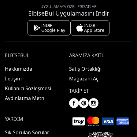
UYGULAMAYA ÖZEL FIRSATLAR
ElbiseBul Uygulamasını İndir
İNDİR
İNDİR
Google Play
App Store
ELBISEBUL
ARAMIZA KATIL
Hakkımızda
Satış Ortaklığı
İletişim
Mağazanı Aç
Kullanıcı Sözleşmesi
TAKIP ET
Aydınlatma Metni
YARDIM
Sık Sorulan Sorular