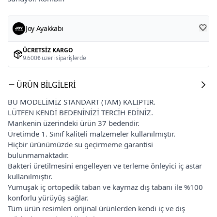
Joy Ayakkabı
ÜCRETSIZ KARGO
9.600₺ üzeri siparişlerde
ÜRÜN BILGILERI
BU MODELİMİZ STANDART (TAM) KALIPTIR.
LÜTFEN KENDİ BEDENİNİZİ TERCİH EDİNİZ.
Mankenin üzerindeki ürün 37 bedendir.
Üretimde 1. Sınıf kaliteli malzemeler kullanılmıştır.
Hiçbir ürünümüzde su geçirmeme garantisi
bulunmamaktadır.
Bakteri üretilmesini engelleyen ve terleme önleyici iç astar
kullanılmıştır.
Yumuşak iç ortopedik taban ve kaymaz dış tabanı ile %100
konforlu yürüyüş sağlar.
Tüm ürün resimleri orijinal ürünlerden kendi iç ve dış