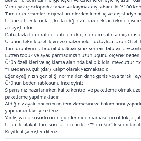
Yumuşak iç ortopedik taban ve kaymaz dış tabanı ile %100 kon
Tüm ürün resimleri orijinal ürünlerden kendi iç ve dış stüdyolar
Ürüne ait renk tonları, kullandığınız cihazın ekran teknolojisine
anlayışlı olun.
Daha fazla fotoğraf görüntülemek için ürünü satın almış müşteril
Ürünün teknik özellikleri ve malzemeleri detaylıca 'Ürün Özellikle
Tüm ürünlerimiz faturalıdır. Siparişiniz sonrası faturanız e-posta 
Lütfen topuk ve ayak parmağınızın uzunluğunu ölçerek beden t
Ürün özellikleri ve açıklama alanında kalıp bilgisi mevcuttur. "
"1 Beden Küçük (dar) Kalıp" olarak yazmaktadır.
Eğer ayağınızın genişliği normalden daha geniş veya taraklı aya
Ürünün beden tablosunu inceleyiniz.
Siparişiniz hazırlanırken kalite kontrol ve paketleme olmak ü
paketleme yapılmaktadır.
Aldığınız ayakkabılarınızın temizlemesini ve bakımlarını yapa
yapmanızı tavsiye ederiz.
Yanlış ya da kusurlu ürün gönderimi olmaması için oldukça çaba 
Ürün ile alakalı tüm sorularınızı bizlere "Soru Sor" kısmından
Keyifli alışverişler dileriz.