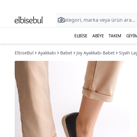
ELBISE
ABIYE
TAKIM
GIYI
ElbiseBul
Ayakkabı
Babet
Joy Ayakkabı Babet
Siyah La