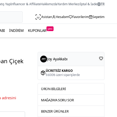
atış Yap
Influencer & Affiliate
Hakkımızda
Yardım Merkezi
İptal & İade
TR
Asistan
Hesabım
Favorilerim
Sepetim
yeni
ABI
İNDIRIM
KUPONLAR
Joy Ayakkabı
ban Çiçek
ÜCRETSIZ KARGO
9.600₺ üzeri siparişlerde
ÜRÜN BILGILERI
 adresini
MAĞAZAYA SORU SOR
BENZER ÜRÜNLER