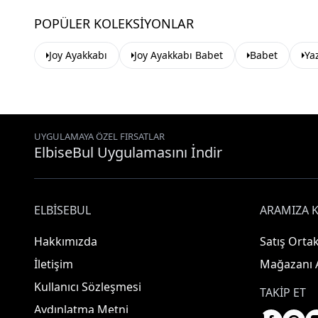
POPÜLER KOLEKSIYONLAR
Joy Ayakkabı
Joy Ayakkabı Babet
Babet
Ya
UYGULAMAYA ÖZEL FIRSATLAR
ElbiseBul Uygulamasını İndir
ELBISEBUL
ARAMIZA K
Hakkımızda
Satış Ortak
İletişim
Mağazanı 
Kullanıcı Sözleşmesi
TAKIP ET
Aydınlatma Metni