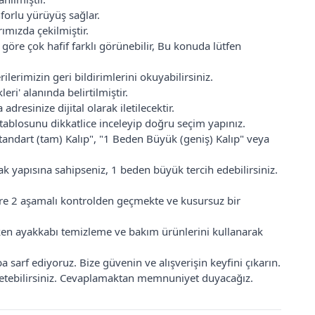
forlu yürüyüş sağlar.
ımızda çekilmiştir.
 göre çok hafif farklı görünebilir, Bu konuda lütfen
erimizin geri bildirimlerini okuyabilirsiniz.
ri' alanında belirtilmiştir.
adresinize dijital olarak iletilecektir.
ablosunu dikkatlice inceleyip doğru seçim yapınız.
Standart (tam) Kalıp", "1 Beden Büyük (geniş) Kalıp" veya
k yapısına sahipseniz, 1 beden büyük tercih edebilirsiniz.
zere 2 aşamalı kontrolden geçmekte ve kusursuz bir
rken ayakkabı temizleme ve bakım ürünlerini kullanarak
sarf ediyoruz. Bize güvenin ve alışverişin keyfini çıkarın.
 iletebilirsiniz. Cevaplamaktan memnuniyet duyacağız.