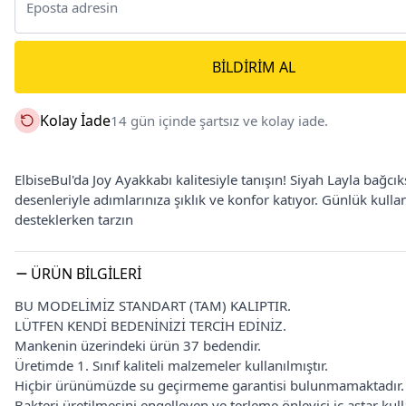
BILDIRIM AL
Kolay İade
14 gün içinde şartsız ve kolay iade.
ElbiseBul'da Joy Ayakkabı kalitesiyle tanışın! Siyah Layla bağcı
desenleriyle adımlarınıza şıklık ve konfor katıyor. Günlük kullan
desteklerken tarzın
ÜRÜN BILGILERI
BU MODELİMİZ STANDART (TAM) KALIPTIR.
LÜTFEN KENDİ BEDENİNİZİ TERCİH EDİNİZ.
Mankenin üzerindeki ürün 37 bedendir.
Üretimde 1. Sınıf kaliteli malzemeler kullanılmıştır.
Hiçbir ürünümüzde su geçirmeme garantisi bulunmamaktadır.
Bakteri üretilmesini engelleyen ve terleme önleyici iç astar kulla