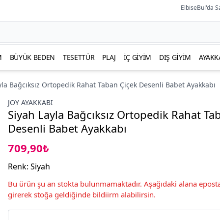
ElbiseBul'da S
M
BÜYÜK BEDEN
TESETTÜR
PLAJ
İÇ GIYIM
DIŞ GIYIM
AYAKK
yla Bağcıksız Ortopedik Rahat Taban Çiçek Desenli Babet Ayakkabı
JOY AYAKKABI
Siyah Layla Bağcıksız Ortopedik Rahat Ta
Desenli Babet Ayakkabı
709,90₺
Renk
:
Siyah
Bu ürün şu an stokta bulunmamaktadır. Aşağıdaki alana eposta
girerek stoğa geldiğinde bildiirm alabilirsin.