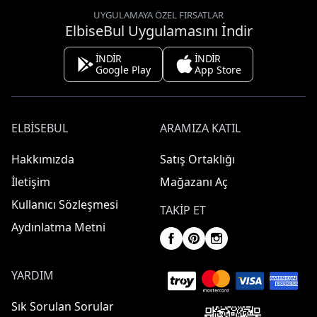
UYGULAMAYA ÖZEL FIRSATLAR
ElbiseBul Uygulamasını İndir
İNDİR
İNDİR
Google Play
App Store
ELBISEBUL
ARAMIZA KATIL
Hakkımızda
Satış Ortaklığı
İletişim
Mağazanı Aç
Kullanıcı Sözleşmesi
TAKIP ET
Aydınlatma Metni
YARDIM
Sık Sorulan Sorular