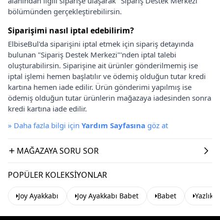
alanından ilgili siparişe ulaşarak "Sipariş Destek Merkezi"
bölümünden gerçekleştirebilirsin.
Siparişimi nasıl iptal edebilirim?
ElbiseBul'da siparişini iptal etmek için sipariş detayında
bulunan "Sipariş Destek Merkezi"'nden iptal talebi
oluşturabilirsin. Siparişine ait ürünler gönderilmemiş ise
iptal işlemi hemen başlatılır ve ödemiş olduğun tutar kredi
kartına hemen iade edilir. Ürün gönderimi yapılmış ise
ödemiş olduğun tutar ürünlerin mağazaya iadesinden sonra
kredi kartına iade edilir.
»
Daha fazla bilgi için
Yardım Sayfasına
göz at
MAĞAZAYA SORU SOR
POPÜLER KOLEKSIYONLAR
Joy Ayakkabı
Joy Ayakkabı Babet
Babet
Yazlık 