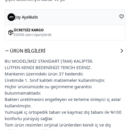
Joy Ayakkabı
ÜCRETSIZ KARGO
9.600₺ üzeri siparişlerde
ÜRÜN BILGILERI
BU MODELİMİZ STANDART (TAM) KALIPTIR.
LÜTFEN KENDİ BEDENİNİZİ TERCİH EDİNİZ.
Mankenin üzerindeki ürün 37 bedendir.
Üretimde 1. Sınıf kaliteli malzemeler kullanılmıştır.
Hiçbir ürünümüzde su geçirmeme garantisi
bulunmamaktadır.
Bakteri üretilmesini engelleyen ve terleme önleyici iç astar
kullanılmıştır.
Yumuşak iç ortopedik taban ve kaymaz dış tabanı ile %100
konforlu yürüyüş sağlar.
Tüm ürün resimleri orijinal ürünlerden kendi iç ve dış