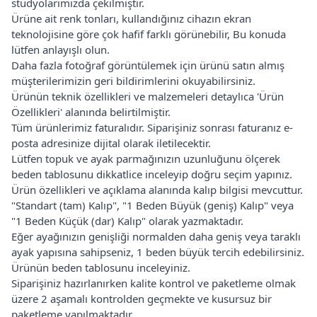
stüdyolarımızda çekilmiştir.
Ürüne ait renk tonları, kullandığınız cihazın ekran
teknolojisine göre çok hafif farklı görünebilir, Bu konuda
lütfen anlayışlı olun.
Daha fazla fotoğraf görüntülemek için ürünü satın almış
müşterilerimizin geri bildirimlerini okuyabilirsiniz.
Ürünün teknik özellikleri ve malzemeleri detaylıca 'Ürün
Özellikleri' alanında belirtilmiştir.
Tüm ürünlerimiz faturalıdır. Siparişiniz sonrası faturanız e-
posta adresinize dijital olarak iletilecektir.
Lütfen topuk ve ayak parmağınızın uzunluğunu ölçerek
beden tablosunu dikkatlice inceleyip doğru seçim yapınız.
Ürün özellikleri ve açıklama alanında kalıp bilgisi mevcuttur.
"Standart (tam) Kalıp", "1 Beden Büyük (geniş) Kalıp" veya
"1 Beden Küçük (dar) Kalıp" olarak yazmaktadır.
Eğer ayağınızın genişliği normalden daha geniş veya taraklı
ayak yapısına sahipseniz, 1 beden büyük tercih edebilirsiniz.
Ürünün beden tablosunu inceleyiniz.
Siparişiniz hazırlanırken kalite kontrol ve paketleme olmak
üzere 2 aşamalı kontrolden geçmekte ve kusursuz bir
paketleme yapılmaktadır.